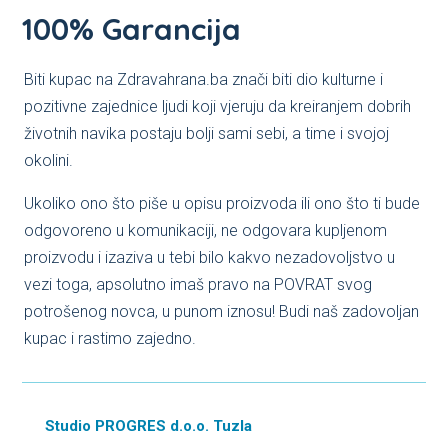
100% Garancija
Biti kupac na Zdravahrana.ba znači biti dio kulturne i
pozitivne zajednice ljudi koji vjeruju da kreiranjem dobrih
životnih navika postaju bolji sami sebi, a time i svojoj
okolini.
Ukoliko ono što piše u opisu proizvoda ili ono što ti bude
odgovoreno u komunikaciji, ne odgovara kupljenom
proizvodu i izaziva u tebi bilo kakvo nezadovoljstvo u
vezi toga, apsolutno imaš pravo na POVRAT svog
potrošenog novca, u punom iznosu! Budi naš zadovoljan
kupac i rastimo zajedno.
Studio PROGRES d.o.o. Tuzla