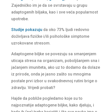
Zajedničko im je da se svrstavaju u grupu
adaptogenih biljaka, kao i sve veća popularnost
upotrebe.
Studije pokazuju
da oko 73% ljudi redovno
doživljava fizičke i/ili psihološke simptome
uzrokovane stresom.
Adaptogene biljke se povezuju sa smanjenjem
uticaja stresa na organizam, poboljšanjem sna i
jačanjem imuniteta, ako uz to dodamo da dolaze
iz prirode, onda je jasno zašto su mnogima
postale prvi izbor u svakodnevnoj rutini brige o
zdravlju. Vrijedi probati?
Hajde da pobliže pogledamo koje su to
najpoznatije adaptogene biljke, kako djeluju, i
kada ih (ne) treba koristiti i šta sve nauka ima o