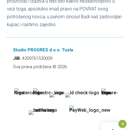
proizvodu i izaziva u tebi bilo kakvo nezadovoljstvo u
vezi toga, apsolutno imaš pravo na POVRAT svog
potrošenog novca, u punom iznosu! Budi naš zadovoljan
kupac i rastimo zajedno.
Studio PROGRES d.o.o. Tuzla
JIB:
4209761520009
Sva prava pridržana © 2026.
0