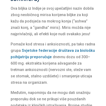
Ova biljka iz Indije je svoj upečatljivi naziv dobila
zbog neobičnog mirisa korijena biljke za koji
kažu da podsjeća na mokrog konja (“ashwa”
znači konj, a “gandha” miris). Miris možda nije
najprivlačniji, ali efekti koje nudi svakako jesu!
Pomaže kod stresa i anksioznosti, pa tako radna
grupa
Svjetske federacije društava za biološku
psihijatriju preporučuje
dnevnu dozu od 300–
600 mg. ekstrakta korijena ašvagande za
tretman anksioznosti (nervozni ste, steže vam
se stomak, stalno uzdišete) i smanjenje uticaja
stresa na organizam.
Međutim, napominju da ne mogu dati snažniju
preporuku dok se ne prikupi više pouzdanih
podataka iz kliničkih istraživanja. Brojne studije