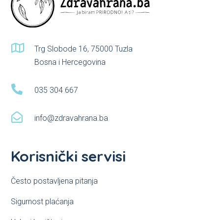

Trg Slobode 16, 75000 Tuzla
Bosna i Hercegovina

035 304 667

info@zdravahrana.ba
Korisnički servisi
Često postavljena pitanja
Sigurnost plaćanja