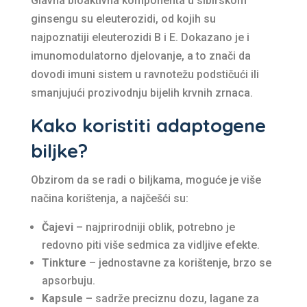
Glavna bioaktivna komponenta u sibirskom
ginsengu su eleuterozidi, od kojih su
najpoznatiji eleuterozidi B i E. Dokazano je i
imunomodulatorno djelovanje, a to znači da
dovodi imuni sistem u ravnotežu podstičući ili
smanjujući prozivodnju bijelih krvnih zrnaca.
Kako koristiti adaptogene
biljke?
Obzirom da se radi o biljkama, moguće je više
načina korištenja, a najčešći su:
Čajevi
– najprirodniji oblik, potrebno je
redovno piti više sedmica za vidljive efekte.
Tinkture
– jednostavne za korištenje, brzo se
apsorbuju.
Kapsule
– sadrže preciznu dozu, lagane za