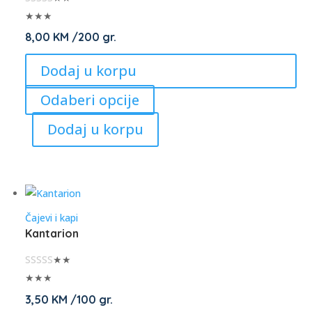
on
★★★
the
8,00
KM
/200 gr.
product
Dodaj u korpu
page
This
Odaberi opcije
product
Dodaj u korpu
has
multiple
variants.
The
options
Čajevi i kapi
may
Kantarion
be
chosen
★★
on
★★★
the
3,50
KM
/100 gr.