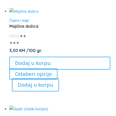
variants.
The
options
Čajevi i kapi
may
Majčina dušica
be
chosen
★★
on
★★★
the
3,50
KM
/100 gr.
product
Dodaj u korpu
page
This
Odaberi opcije
product
Dodaj u korpu
has
multiple
variants.
The
options