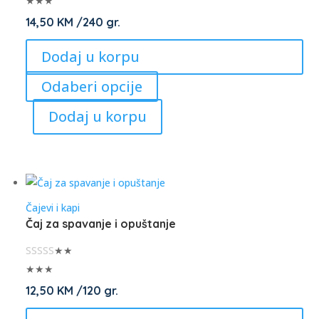
★★★
the
14,50
KM
/240 gr.
product
Dodaj u korpu
page
This
Odaberi opcije
product
Dodaj u korpu
has
multiple
variants.
The
options
Čajevi i kapi
may
Čaj za spavanje i opuštanje
be
chosen
★★
on
★★★
the
12,50
KM
/120 gr.
product