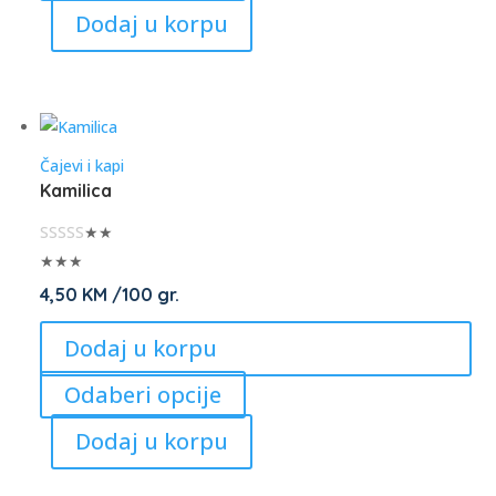
product
Dodaj u korpu
has
multiple
variants.
The
options
Čajevi i kapi
may
Kamilica
be
chosen
★★
on
★★★
the
4,50
KM
/100 gr.
product
Dodaj u korpu
page
This
Odaberi opcije
product
Dodaj u korpu
has
multiple