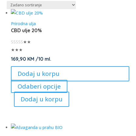
Prirodna ulja
CBD ulje 20%
★★
★★★
169,90
KM
/10 ml.
Dodaj u korpu
This
Odaberi opcije
product
Dodaj u korpu
has
multiple
variants.
The
options