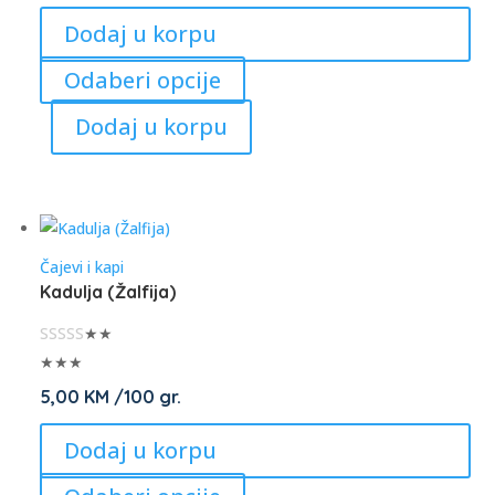
product
Dodaj u korpu
page
This
Odaberi opcije
product
Dodaj u korpu
has
multiple
variants.
The
options
Čajevi i kapi
may
Kadulja (Žalfija)
be
chosen
★★
on
★★★
the
5,00
KM
/100 gr.
product
Dodaj u korpu
page
This