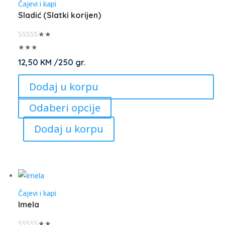
Čajevi i kapi
may
Sladić (Slatki korijen)
be
chosen
★★
on
★★★
the
12,50
KM
/250 gr.
product
Dodaj u korpu
page
This
Odaberi opcije
product
Dodaj u korpu
has
multiple
variants.
The
options
Čajevi i kapi
may
Imela
be
chosen
★★