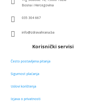

Bosna i Hercegovina

035 304 667

info@zdravahrana.ba
Korisnički servisi
Često postavljena pitanja
Sigurnost plaćanja
Uslovi korištenja
Izjava o privatnosti