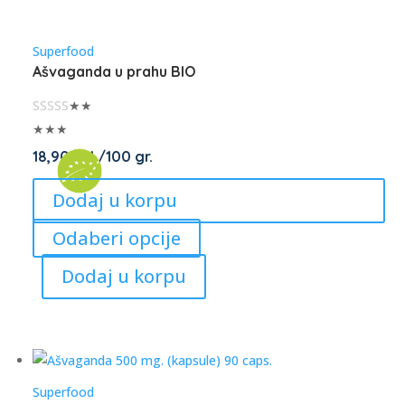
may
be
Superfood
chosen
Ašvaganda u prahu BIO
on
★★
the
★★★
product
page
18,90
KM
/100 gr.
Dodaj u korpu
This
Odaberi opcije
product
Dodaj u korpu
has
multiple
variants.
The
options
Superfood
may