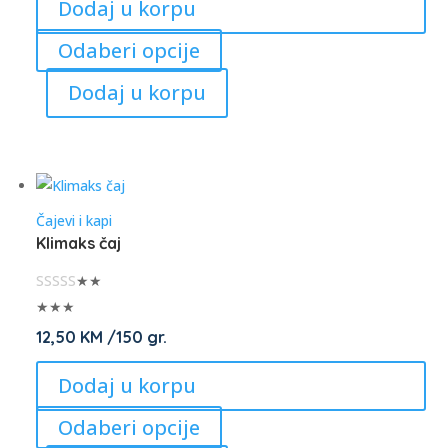
Dodaj u korpu
page
This
Odaberi opcije
product
Dodaj u korpu
has
multiple
variants.
The
options
Čajevi i kapi
may
Klimaks čaj
be
chosen
★★
on
★★★
the
12,50
KM
/150 gr.
product
Dodaj u korpu
page
This
Odaberi opcije