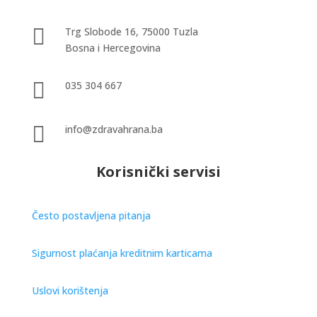

Trg Slobode 16, 75000 Tuzla
Bosna i Hercegovina

035 304 667

info@zdravahrana.ba
Korisnički servisi
Često postavljena pitanja
Sigurnost plaćanja kreditnim karticama
Uslovi korištenja