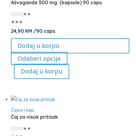
Ašvaganda 500 mg. (kapsule) 90 caps.
be
chosen
★★
on
★★★
the
24,90
KM
/90 caps.
product
Dodaj u korpu
page
This
Odaberi opcije
product
Dodaj u korpu
has
multiple
variants.
The
options
Čajevi i kapi
may
Čaj za visok pritisak
be
chosen
★★
on