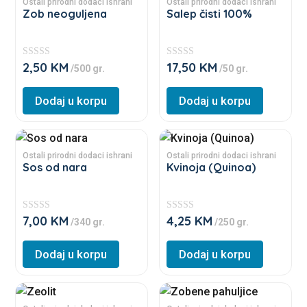
product
product
Ostali prirodni dodaci ishrani
Ostali prirodni dodaci ishrani
Zob neoguljena
Salep čisti 100%
has
has
multiple
multiple
variants.
variants.
2,50
KM
17,50
KM
★
★
/500 gr.
/50 gr.
The
The
★
★
★
★
options
options
★
★
Dodaj u korpu
Dodaj u korpu
★
★
may
may
be
be
This
This
chosen
chosen
product
product
Ostali prirodni dodaci ishrani
Ostali prirodni dodaci ishrani
on
on
Sos od nara
Kvinoja (Quinoa)
has
has
the
the
multiple
multiple
product
product
variants.
variants.
page
page
7,00
KM
4,25
KM
★
★
/340 gr.
/250 gr.
The
The
★
★
★
★
options
options
★
★
Dodaj u korpu
Dodaj u korpu
★
★
may
may
be
be
This
This
chosen
chosen