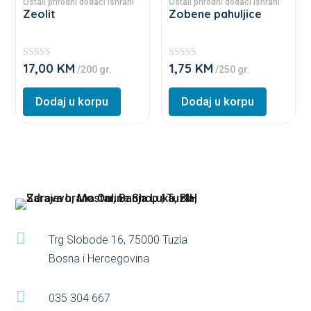
product
product
Ostali prirodni dodaci ishrani
Ostali prirodni dodaci ishrani
on
on
Zeolit
Zobene pahuljice
has
has
the
the
multiple
multiple
product
product
variants.
variants.
page
page
17,00
KM
1,75
KM
★
★
/200 gr.
/250 gr.
The
The
★
★
★
★
options
options
★
★
Dodaj u korpu
Dodaj u korpu
★
★
may
may
be
be
chosen
chosen
on
on
the
the
product
product
page
page

Trg Slobode 16, 75000 Tuzla
Bosna i Hercegovina

035 304 667