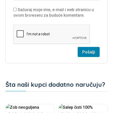
Sačuvaj moje ime, e-mail i web stranicu u
ovom browseru za buduće komentare.
Šta naši kupci dodatno naručuju?
Povezani proizvodi
This
This