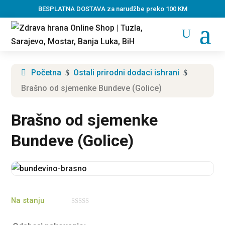
BESPLATNA DOSTAVA za narudžbe preko 100 KM
Početna
Ostali prirodni dodaci ishrani
$
$
Brašno od sjemenke Bundeve (Golice)
Brašno od sjemenke
Bundeve (Golice)
Na stanju
0
o
u