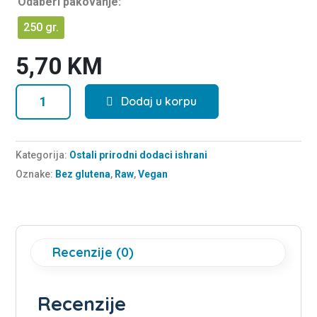
Odaberi pakovanje:
t
o
f
250 gr.
5
5,70
KM
Brašno
Dodaj u korpu
od
sjemenke
Bundeve
Kategorija:
Ostali prirodni dodaci ishrani
(Golice)
Oznake:
Bez glutena
,
Raw
,
Vegan
količina
Recenzije (0)
Recenzije