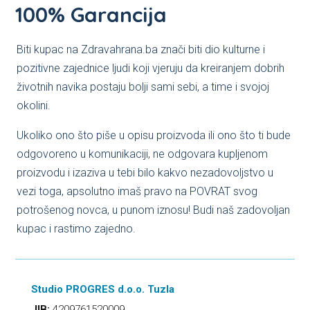
100% Garancija
Biti kupac na Zdravahrana.ba znači biti dio kulturne i
pozitivne zajednice ljudi koji vjeruju da kreiranjem dobrih
životnih navika postaju bolji sami sebi, a time i svojoj
okolini.
Ukoliko ono što piše u opisu proizvoda ili ono što ti bude
odgovoreno u komunikaciji, ne odgovara kupljenom
proizvodu i izaziva u tebi bilo kakvo nezadovoljstvo u
vezi toga, apsolutno imaš pravo na POVRAT svog
potrošenog novca, u punom iznosu! Budi naš zadovoljan
kupac i rastimo zajedno.
Studio PROGRES d.o.o. Tuzla
JIB:
4209761520009