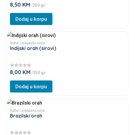
page
8,50
KM
★
/250 gr.
The
★
★
options
★
Dodaj u korpu
★
may
be
This
chosen
product
Suho i orašasto voće
on
Indijski orah (sirovi)
has
the
multiple
product
variants.
page
8,00
KM
★
/250 gr.
The
★
★
options
★
Dodaj u korpu
★
may
be
This
chosen
product
Suho i orašasto voće
on
Brazilski orah
has
the
multiple
product
variants.