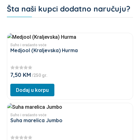
Šta naši kupci dodatno naručuju?
Povezani proizvodi
This
product
Suho i orašasto voće
Medjool (Kraljevska) Hurma
has
multiple
variants.
7,50
KM
★
/250 gr.
The
★
★
options
★
Dodaj u korpu
★
may
be
This
chosen
product
Suho i orašasto voće
on
Suha marelica Jumbo
has
the
multiple
product
variants.