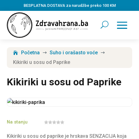
BESPLATNA DOSTAVA za narudžbe preko 100 KM
Početna
Suho i orašasto voće
$
$
Kikiriki u sosu od Paprike
Kikiriki u sosu od Paprike
Na stanju
0
o
Kikiriki u sosu od paprike je hrskava SENZACIJA koja
u