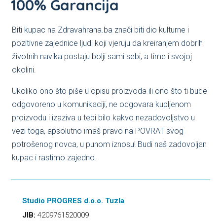
100% Garancija
Biti kupac na Zdravahrana.ba znači biti dio kulturne i
pozitivne zajednice ljudi koji vjeruju da kreiranjem dobrih
životnih navika postaju bolji sami sebi, a time i svojoj
okolini.
Ukoliko ono što piše u opisu proizvoda ili ono što ti bude
odgovoreno u komunikaciji, ne odgovara kupljenom
proizvodu i izaziva u tebi bilo kakvo nezadovoljstvo u
vezi toga, apsolutno imaš pravo na POVRAT svog
potrošenog novca, u punom iznosu! Budi naš zadovoljan
kupac i rastimo zajedno.
Studio PROGRES d.o.o. Tuzla
JIB:
4209761520009