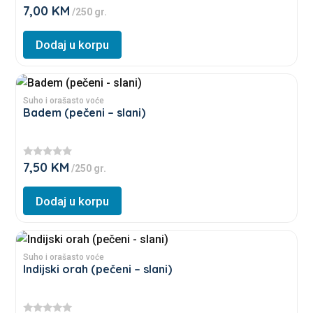
page
7,00
KM
★
/250 gr.
The
★
★
options
★
Dodaj u korpu
★
may
be
This
chosen
product
Suho i orašasto voće
on
Badem (pečeni – slani)
has
the
multiple
product
variants.
page
7,50
KM
★
/250 gr.
The
★
★
options
★
Dodaj u korpu
★
may
be
This
chosen
product
Suho i orašasto voće
on
Indijski orah (pečeni – slani)
has
the
multiple
product
variants.