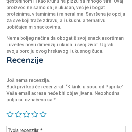
tjesteninom ili kao krunu na pizzu sa mnogo sira. Ovaj
proizvod ne samo da je ukusan, već je i bogat
proteinima, vitaminima i mineralima. Savršena je opcija
za sve koji traže zdravu, ali ukusnu alternativu
uobičajenim snackovima.
Nema boljeg načina da obogatiš svoj snack asortiman
i uvedeš novu dimenziju ukusa u svoj život. Ugrabi
svoju porciju ovog hrskavog i ukusnog čuda.
Recenzije
Još nema recenzija.
Budi prvi koji će recenzirati “Kikiriki u sosu od Paprike”
Vaša email adresa neće biti objavljivana.
Neophodna
polja su označena sa
*