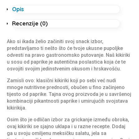
Opis
Recenzije (0)
Ako si ikada želio začiniti svoj snack izbor,
predstavljamo ti nešto što će tvoje ukusne pupoljke
odvesti na pravo gastronomsko putovanje. Naš kikiriki
u sosu od paprike je autentična poslastica koja će te
osvojiti svojim jedinstvenim okusom i hrskavošću.
Zamisli ovo: klasični kikiriki koji po sebi već nudi
mnoge nutritivne prednosti, obučen u fino začinjeno
tijesto od paprike. Tajna ovog proizvoda je u savršenoj
kombinaciji pikantnosti paprike i umirujućih svojstava
kikirikija.
Osim što je odličan izbor za grickanje između obroka,
ovaj kikiriki se sjajno uklapa i u razne recepte. Dodaj
ga u svoju omiljenu meksičku salatu, jela sa