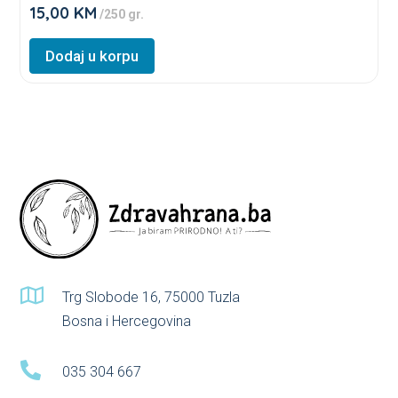
page
15,00
KM
★
/250 gr.
The
★
★
options
★
Dodaj u korpu
★
may
be
chosen
on
the
product
page

Trg Slobode 16, 75000 Tuzla
Bosna i Hercegovina

035 304 667