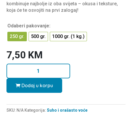
t
kombinuje najbolje iz oba svijeta – okusa i teksture,
o
f
koja će te osvojiti na prvi zalogaj!
5
Odaberi pakovanje:
250 gr.
500 gr.
1000 gr. (1 kg.)
7,50
KM
Kikiriki
u
sosu
Dodaj u korpu
od
Paprike
količina
SKU:
N/A
Kategorija:
Suho i orašasto voće