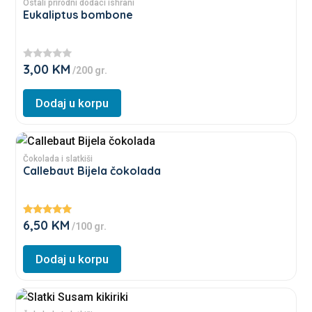
product
Ostali prirodni dodaci ishrani
Eukaliptus bombone
has
multiple
variants.
3,00
KM
★
/200 gr.
The
★
★
options
★
Dodaj u korpu
★
may
be
This
chosen
product
Čokolada i slatkiši
on
Callebaut Bijela čokolada
has
the
multiple
product
variants.
page
6,50
KM
Ocjenjeno
/100 gr.
The
5.00
od 5
options
Dodaj u korpu
may
be
This
chosen