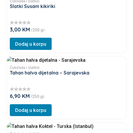
product
Čokolada i slatkiši
on
Slatki Susam kikiriki
has
the
multiple
product
variants.
page
3,00
KM
★
/200 gr.
The
★
★
options
★
Dodaj u korpu
★
may
be
This
chosen
product
Čokolada i slatkiši
on
Tahan halva dijetalna – Sarajevska
has
the
multiple
product
variants.
page
6,90
KM
★
/250 gr.
The
★
★
options
★
Dodaj u korpu
★
may
be
This
chosen