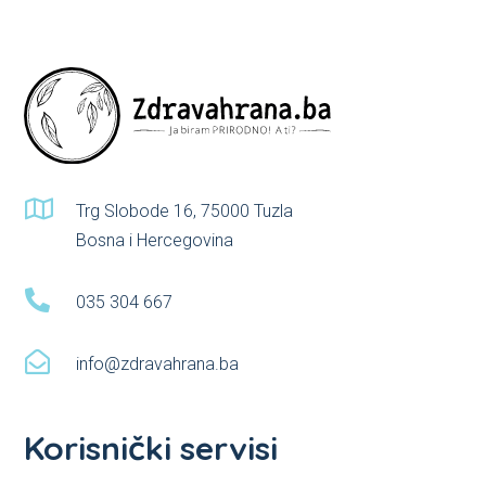
on
the
product
page

Trg Slobode 16, 75000 Tuzla
Bosna i Hercegovina

035 304 667

info@zdravahrana.ba
Korisnički servisi