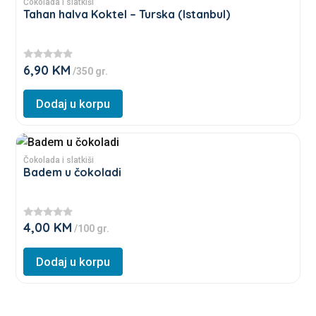
product
Čokolada i slatkiši
on
Tahan halva Koktel – Turska (Istanbul)
has
the
multiple
product
variants.
page
6,90
KM
★
/350 gr.
The
★
★
options
★
Dodaj u korpu
★
may
be
This
chosen
product
Čokolada i slatkiši
on
Badem u čokoladi
has
the
multiple
product
variants.
page
4,00
KM
★
/100 gr.
The
★
★
options
★
Dodaj u korpu
★
may
be
chosen