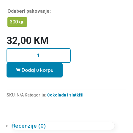
0
o
u
Odaberi pakovanje:
t
o
f
300 gr.
5
32,00
KM
Kraljevski
lješnjak
krem
Dodaj u korpu
-
Premier
količina
SKU:
N/A
Kategorija:
Čokolada i slatkiši
Recenzije (0)