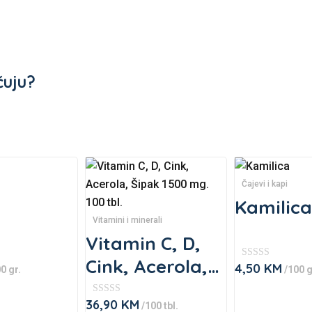
čuju?
Čajevi i kapi
Kamilica
Vitamini i minerali
Vitamin C, D,
Cink, Acerola,
4,50
KM
★
0 gr.
/100 g
★
Šipak 1500 mg.
★
This
★
36,90
KM
★
★
product
/100 tbl.
★