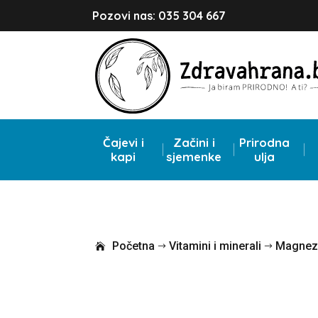
Pozovi nas: 035 304 667
Čajevi i
Začini i
Prirodna
kapi
sjemenke
ulja
Početna
Vitamini i minerali
Magnezij
$
$