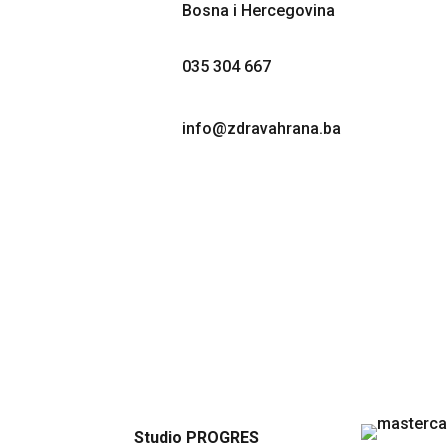
Bosna i Hercegovina
on
the
035 304 667
product
page
info@zdravahrana.ba
Studio PROGRES