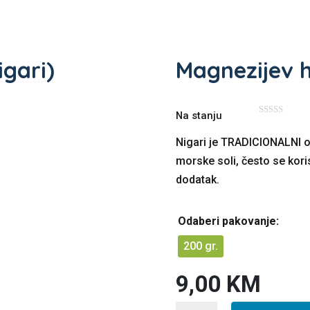
igari)
Magnezijev h
Na stanju
0
o
u
Nigari je TRADICIONALNI o
t
o
morske soli, često se koris
f
5
dodatak.
Odaberi pakovanje:
200 gr.
9,00
KM