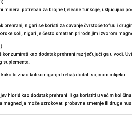
i):
ni mineral potreban za brojne tjelesne funkcije, uključujući p
 prehrani, nigari se koristi za davanje čvrstoće tofuu i drugi
morske soli, nigari je često smatran prirodnijim izvorom magne
):
onzumirati kao dodatak prehrani razrjeđujući ga u vodi. Uvije
eg suplementa.
t kako bi znao koliko nigarija trebaš dodati sojinom mlijeku.
v hlorid kao dodatak prehrani ili ga koristiti u većim količin
 magnezija može uzrokovati probavne smetnje ili druge nus