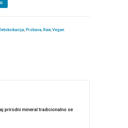
pu
i
Detoksikacija
,
Probava
,
Raw
,
Vegan
aj prirodni mineral tradicionalno se