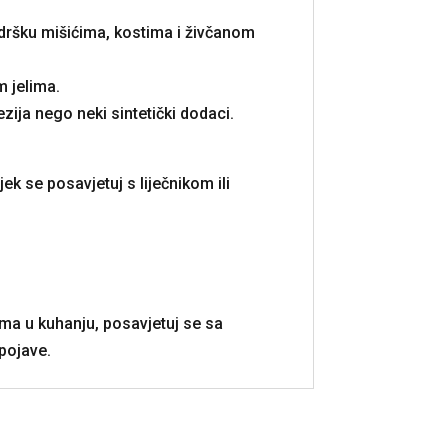
odršku mišićima, kostima i živčanom
m jelima.
zija nego neki sintetički dodaci.
k se posavjetuj s liječnikom ili
ama u kuhanju, posavjetuj se sa
pojave.