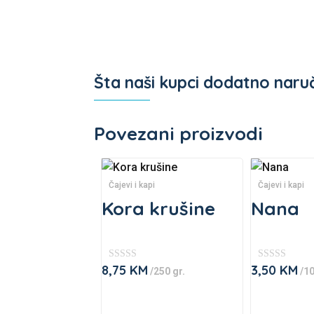
Šta naši kupci dodatno naru
Povezani proizvodi
Čajevi i kapi
Čajevi i kapi
Kora krušine
Nana
8,75
KM
3,50
KM
★
★
/250 gr.
/10
★
★
★
★
This
This
★
★
★
★
product
product