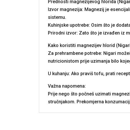
Prednosti magnezijevog hlorida (Nigar
Izvor magnezija: Magnezij je esencijal
sistemu.
Kuhinjske upotrebe: Osim što je dodatak
Prirodni izvor: Zato što je izvađen iz 
Kako koristiti magnezijev hlorid (Nigari
Za prehrambene potrebe: Nigari možeš k
nutricionistom prije uzimanja bilo koj
U kuhanju: Ako praviš tofu, prati recep
Važna napomena:
Prije nego što počneš uzimati magnezije
stručnjakom. Prekomjerna konzumacija