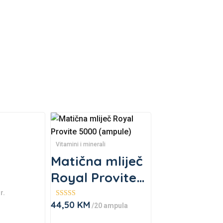
Vitamini i minerali
Matična mliječ
Royal Provite
5000 (ampule)
r.
44,50
KM
Ocjenjeno
/20 ampula
5.00
od 5
This