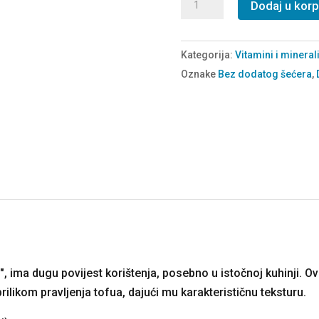
Magnezijev
Dodaj u kor
hlorid
(Nigari)
Kategorija:
Vitamini i mineral
količina
Oznake
Bez dodatog šećera
,
", ima dugu povijest korištenja, posebno u istočnoj kuhinji. Ov
rilikom pravljenja tofua, dajući mu karakterističnu teksturu.