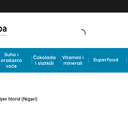
Suho i
Čokolada
Vitamini i
Superfood
orašasto
i slatkiši
minerali
voće
ev hlorid (Nigari)