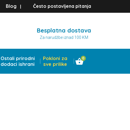
Blog
Često postavljena pitanja
|
Besplatna dostava
Za narudžbe iznad 100 KM
Ostali prirodni
Pokloni za
0
dodaci ishrani
sve prilike