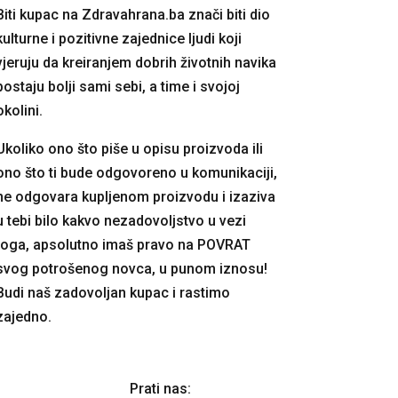
Biti kupac na Zdravahrana.ba znači biti dio
kulturne i pozitivne zajednice ljudi koji
vjeruju da kreiranjem dobrih životnih navika
postaju bolji sami sebi, a time i svojoj
okolini.
Ukoliko ono što piše u opisu proizvoda ili
ono što ti bude odgovoreno u komunikaciji,
ne odgovara kupljenom proizvodu i izaziva
u tebi bilo kakvo nezadovoljstvo u vezi
toga, apsolutno imaš pravo na POVRAT
svog potrošenog novca, u punom iznosu!
Budi naš zadovoljan kupac i rastimo
zajedno.
Prati nas: