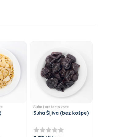
će
Suho i orašasto voće
)
Suha Šljiva (bez košpe)