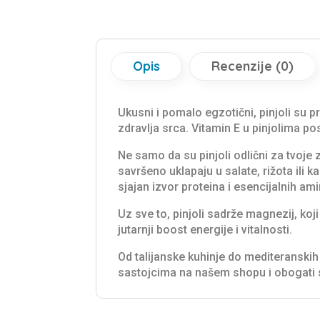
Opis
Recenzije (0)
Ukusni i pomalo egzotični, pinjoli su 
zdravlja srca. Vitamin E u pinjolima po
Ne samo da su pinjoli odlični za tvoje
savršeno uklapaju u salate, rižota ili k
sjajan izvor proteina i esencijalnih a
Uz sve to, pinjoli sadrže magnezij, koj
jutarnji boost energije i vitalnosti.
Od talijanske kuhinje do mediteranskih 
sastojcima na našem shopu i obogati 