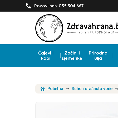

Pozovi nas: 035 304 667
Čajevi i
Začini i
Prirodna
kapi
sjemenke
ulja
Početna
Suho i orašasto voće
$