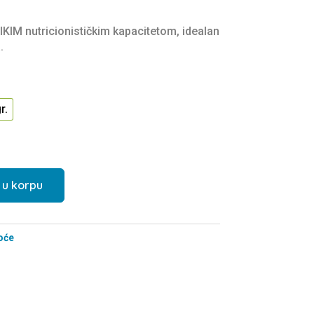
IKIM nutricionističkim kapacitetom, idealan
.
r.
 u korpu
oće