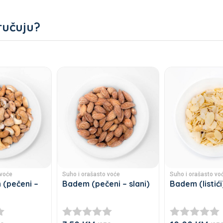
ručuju?
 voće
Suho i orašasto voće
Suho i orašasto vo
h (pečeni –
Badem (pečeni – slani)
Badem (listići