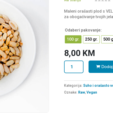
0
o
Maleni orašasti plod s VEL
u
t
za obogaćivanje tvojih jela
o
f
5
Odaberi pakovanje:
100 gr.
250 gr.
500 g
8,00
KM
Pinjoli
Dodaj
količina
Kategorija:
Suho i orašasto v
Oznake:
Raw
,
Vegan