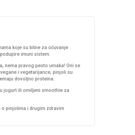
inama koje su bitne za očuvanje
a podupire imuni sistem.
jola, nema pravog pesto umaka! Oni se
 vegane i vegetarijance, pinjoli su
nemaju dovoljno proteina.
u jogurt ili omiljeni smoothie za
še o pinjolima i drugim zdravim