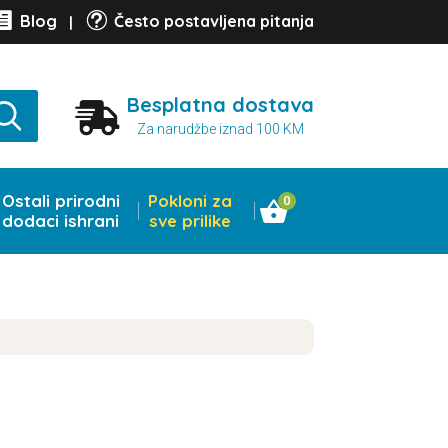

t
Blog
Često postavljena pitanja
|
Besplatna dostava

Za narudžbe iznad 100 KM
Ostali prirodni
Pokloni za
0
dodaci ishrani
sve prilike