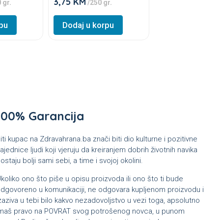
3,75
KM
★
 gr.
/250 gr.
★
This
★
pu
Dodaj u korpu
product
★
★
has
multiple
variants.
The
options
may
100% Garancija
be
chosen
iti kupac na Zdravahrana.ba znači biti dio kulturne i pozitivne
on
ajednice ljudi koji vjeruju da kreiranjem dobrih životnih navika
the
ostaju bolji sami sebi, a time i svojoj okolini.
product
koliko ono što piše u opisu proizvoda ili ono što ti bude
page
dgovoreno u komunikaciji, ne odgovara kupljenom proizvodu i
zaziva u tebi bilo kakvo nezadovoljstvo u vezi toga, apsolutno
maš pravo na POVRAT svog potrošenog novca, u punom