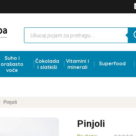
Products
search
Suho i
Čokolada
Vitamini i
Superfood
orašasto
i slatkiši
minerali
voće
Pinjoli
$
Pinjoli
Na stanju