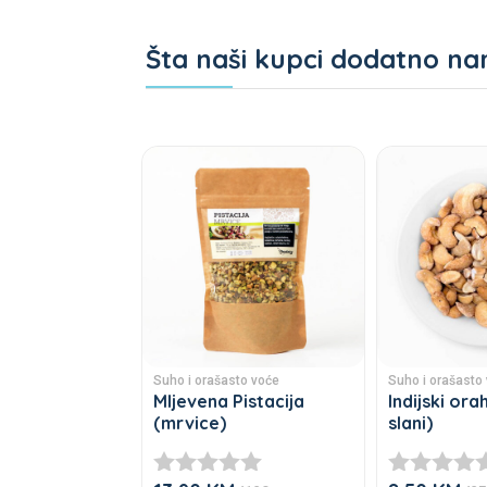
Šta naši kupci dodatno na
Povezani proizvodi
Suho i orašasto voće
Suho i orašasto
Mljevena Pistacija
Indijski ora
(mrvice)
slani)