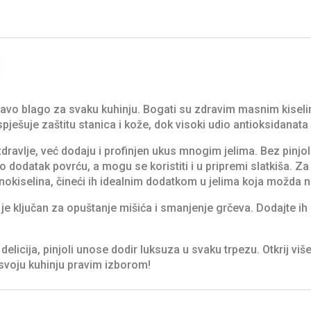
pravo blago za svaku kuhinju. Bogati su zdravim masnim kisel
spješuje zaštitu stanica i kože, dok visoki udio antioksidanat
 zdravlje, već dodaju i profinjen ukus mnogim jelima. Bez pin
ao dodatak povrću, a mogu se koristiti i u pripremi slatkiša. Za
minokiselina, čineći ih idealnim dodatkom u jelima koja možda 
i je ključan za opuštanje mišića i smanjenje grčeva. Dodajte ih 
delicija, pinjoli unose dodir luksuza u svaku trpezu. Otkrij vi
svoju kuhinju pravim izborom!