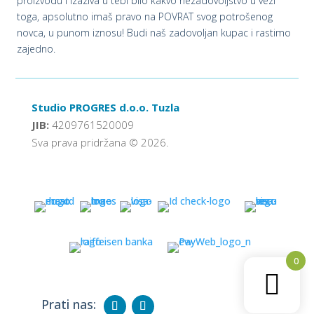
proizvodu i izaziva u tebi bilo kakvo nezadovoljstvo u vezi
toga, apsolutno imaš pravo na POVRAT svog potrošenog
novca, u punom iznosu! Budi naš zadovoljan kupac i rastimo
zajedno.
Studio PROGRES d.o.o. Tuzla
JIB:
4209761520009
Sva prava pridržana © 2026.
0
Prati nas: