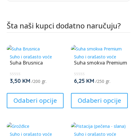
Šta naši kupci dodatno naručuju?
Povezani proizvodi
Suho i orašasto voće
Suho i orašasto voće
Suha Brusnica
Suha smokva Premium
3,50
KM
6,25
KM
★
★
/200 gr.
/250 gr.
★
★
★
★
This
This
★
★
★
★
product
prod
Odaberi opcije
Odaberi opcije
has
has
multiple
mult
variants.
varia
The
The
Suho i orašasto voće
Suho i orašasto voće