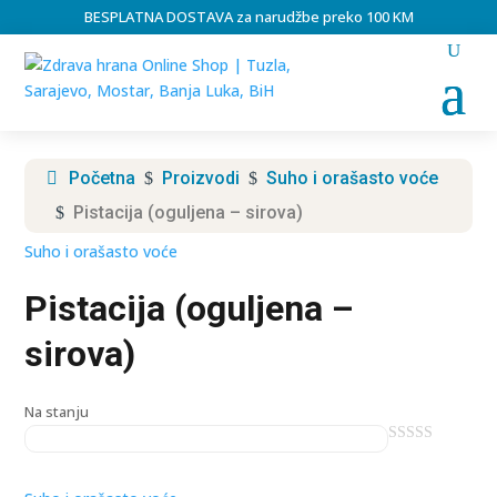
BESPLATNA DOSTAVA za narudžbe preko 100 KM
Početna
Proizvodi
Suho i orašasto voće
$
$
Pistacija (oguljena – sirova)
$
Suho i orašasto voće
Pistacija (oguljena –
sirova)
Na stanju
0
o
u