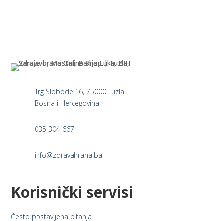
pag
multiple
varia
variants.
The
The
opti
options
may
may
be
be
cho
chosen
on
Trg Slobode 16, 75000 Tuzla
on
the
Bosna i Hercegovina
the
prod
product
pag
035 304 667
page
info@zdravahrana.ba
Korisnički servisi
Često postavljena pitanja