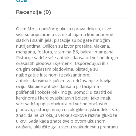
Opis
Recenzije (0)
Osim što su odličnog ukusa i prava delicija, i sve
više su popularne u svim kuhinjama kod pripreme
slatkih i slanih jela, pistacije su bogate mnogim
nutrijentima. Odličan su izvor proteina, vlakana,
mangana, fosfora, vitamina B6, bakra i mangana.
Pistacije sadrže više antioksidansa od većine drugih
orašastih plodova i sjemenki. Uspoređujući ih s
drugim orašastim plodovima, pistacije su
najbogatije luteinom i zeaksantinom,
antioksidansima ključnim za održavanje zdravlja
očiju. Skupine antioksidansa u pistacijama -
polifenoli i tokoferoli - mogu pomoći u zaštiti od
karcinoma i kardiovaskularnih bolesti. Iako imaju
veći sadržaj ugljikohidrata od većine orašastih
plodova, pistacije imaju nizak glikemijski indeks, što
znači da ne uzrokuju velike skokove razine glukoze
u krvi. Sada kada znate sve o ovom ukusnom
orašaru, uključite ga u svoju svakodnevnu prehranu.