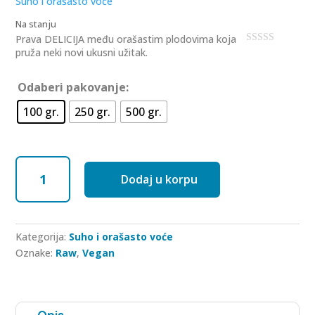
Suho i orašasto voće
t
o
Na stanju
f
5
Prava DELICIJA među orašastim plodovima koja
pruža neki novi ukusni užitak.
0
o
u
t
Odaberi pakovanje:
o
f
100 gr.
250 gr.
500 gr.
5
Pistacija
Dodaj u korpu
(oguljena
-
sirova)
količina
Kategorija:
Suho i orašasto voće
Oznake:
Raw
,
Vegan