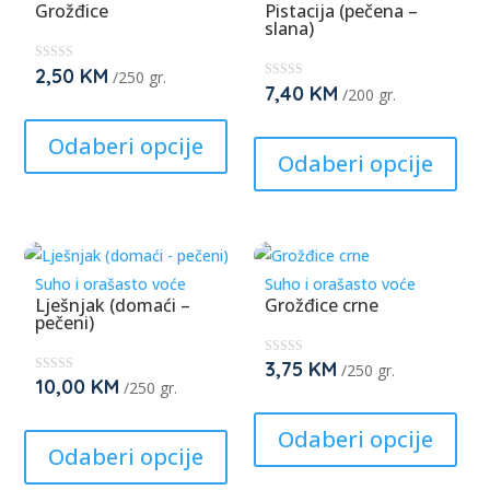
options
opti
Grožđice
Pistacija (pečena –
slana)
may
may
be
be
2,50
KM
★
/250 gr.
★
chosen
cho
7,40
KM
★
/200 gr.
★
★
This
★
on
on
★
★
This
★
product
Odaberi opcije
★
the
the
prod
Odaberi opcije
has
product
prod
has
multiple
page
pag
mult
variants.
varia
The
The
options
Suho i orašasto voće
Suho i orašasto voće
opti
Lješnjak (domaći –
Grožđice crne
may
pečeni)
may
be
be
chosen
3,75
KM
★
/250 gr.
★
cho
10,00
KM
★
/250 gr.
on
★
★
This
★
on
★
★
This
the
★
prod
Odaberi opcije
★
the
product
product
Odaberi opcije
has
prod
has
page
mult