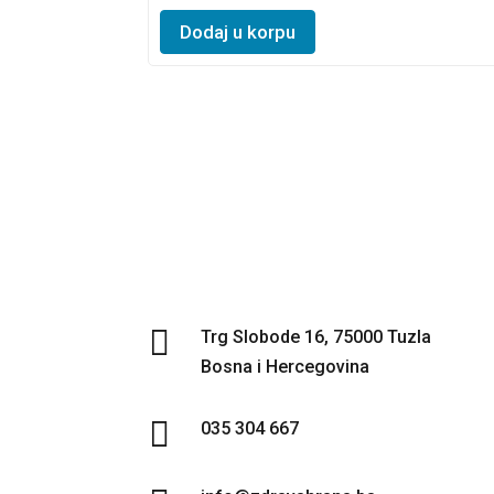
chosen
★
This
★
on
Dodaj u korpu
★
product
the
has
product
multiple
page
variants.
The
options
may
be
chosen
on
the

Trg Slobode 16, 75000 Tuzla
product
Bosna i Hercegovina
page

035 304 667