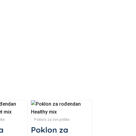
ike
Pokloni za sve prilike
a
Poklon za