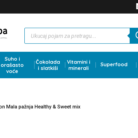
Products
search
Suho i
Čokolada
Vitamini i
Superfood
orašasto
i slatkiši
minerali
voće
on Mala pažnja Healthy & Sweet mix