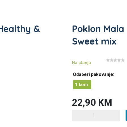
Healthy &
Poklon Mala
Sweet mix
Na stanju
0
o
u
Odaberi pakovanje:
t
o
f
1 kom.
5
22,90
KM
Poklon
Mala