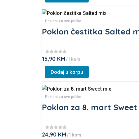
has
multiple
Pokloni za sve prilike
variants.
Poklon čestitka Salted 
The
options
may
be
15,90
KM
★
/1 kom.
★
chosen
★
This
★
on
Dodaj u korpu
★
product
the
has
product
multiple
page
Pokloni za sve prilike
variants.
Poklon za 8. mart Sweet
The
options
may
be
24,90
KM
★
/1 kom.
★