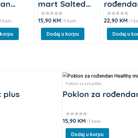
dan
mart Salted
rođenda
mix
mix
Healthy
15,90
KM
22,90
KM
★
★
1 kom.
/1 kom.
/1 k
Sweet m
★
★
★
★
This
This
★
★
 korpu
Dodaj u korpu
Dodaj u ko
★
★
product
product
has
has
multiple
multiple
variants.
variants.
The
The
options
options
Pokloni za sve prilike
may
may
 plus
Poklon za rođenda
be
be
chosen
chosen
on
on
the
the
15,90
KM
★
/1 kom.
★
product
product
★
This
★
page
page
Dodaj u korpu
★
product