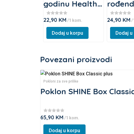
godinu Healthy
rođen
& Sweet mix
Sweet 
22,90
KM
24,90
KM
★
★
/1 kom.
/
★
★
★
★
This
This
★
★
Dodaj u korpu
Dodaj u
★
★
product
product
has
has
multiple
multiple
Povezani proizvodi
variants.
variants.
The
The
options
options
Pokloni za sve prilike
may
may
Poklon SHINE Box Classic
be
be
chosen
chosen
on
on
the
the
65,90
KM
★
/1 kom.
★
product
product
★
This
★
page
page
Dodaj u korpu
★
product