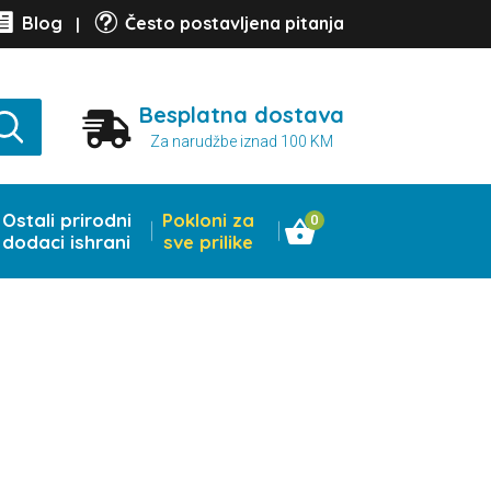

t
Blog
Često postavljena pitanja
|
Besplatna dostava

Za narudžbe iznad 100 KM
Ostali prirodni
Pokloni za
0
dodaci ishrani
sve prilike