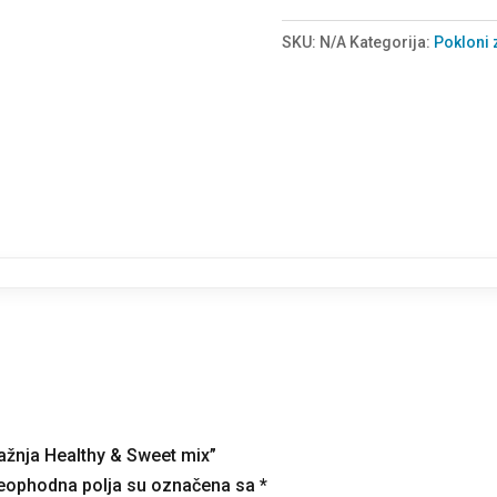
pažnja
Healthy
SKU:
N/A
Kategorija:
Pokloni z
&
Sweet
mix
količina
pažnja Healthy & Sweet mix”
eophodna polja su označena sa
*