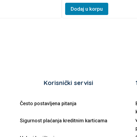
chosen
★
This
★
on
Dodaj u korpu
★
product
the
has
product
multiple
page
variants.
The
options
may
be
chosen
Korisnički servisi
on
the
product
Često postavljena pitanja
page
Sigurnost plaćanja kreditnim karticama