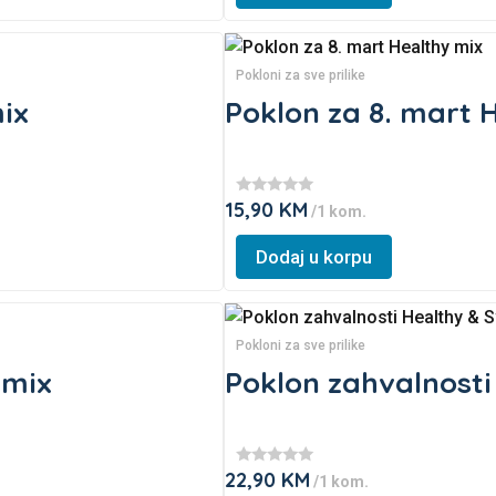
has
multiple
Pokloni za sve prilike
variants.
mix
Poklon za 8. mart 
The
options
may
be
15,90
KM
★
/1 kom.
★
chosen
★
This
★
on
Dodaj u korpu
★
product
the
has
product
multiple
page
Pokloni za sve prilike
variants.
 mix
Poklon zahvalnosti
The
options
may
be
22,90
KM
★
/1 kom.
★