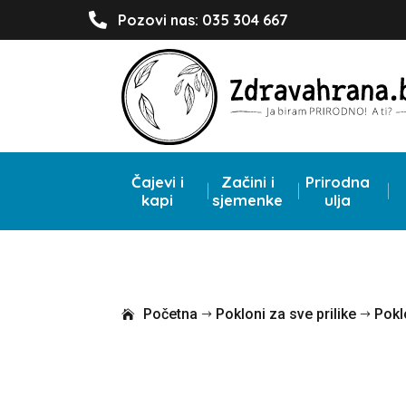

Pozovi nas: 035 304 667
Čajevi i
Začini i
Prirodna
kapi
sjemenke
ulja
Početna
Pokloni za sve prilike
Pokl
$
$