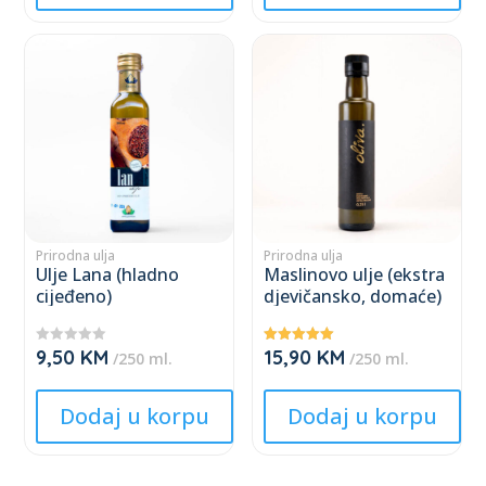
This
This
product
product
has
has
multiple
multiple
variants.
variants.
The
The
options
options
may
may
Prirodna ulja
Prirodna ulja
Ulje Lana (hladno
Maslinovo ulje (ekstra
be
be
cijeđeno)
djevičansko, domaće)
chosen
chosen
on
on
9,50
KM
15,90
KM
★
Ocjenjeno
the
the
/250 ml.
/250 ml.
★
5.00
★
od 5
product
product
★
★
Dodaj u korpu
Dodaj u korpu
page
page