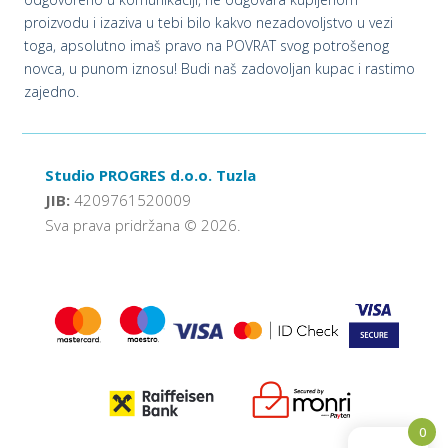
proizvodu i izaziva u tebi bilo kakvo nezadovoljstvo u vezi
toga, apsolutno imaš pravo na POVRAT svog potrošenog
novca, u punom iznosu! Budi naš zadovoljan kupac i rastimo
zajedno.
Studio PROGRES d.o.o. Tuzla
JIB:
4209761520009
Sva prava pridržana © 2026.
0