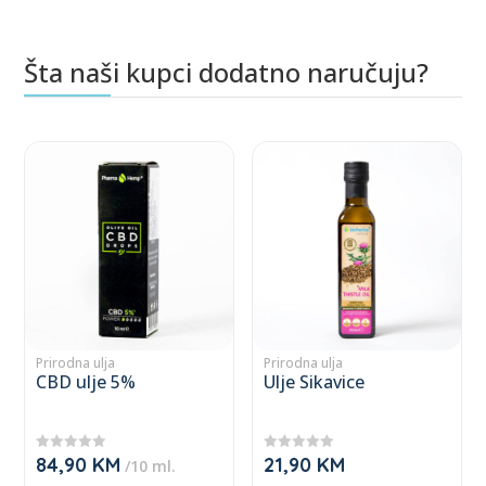
Šta naši kupci dodatno naručuju?
Povezani proizvodi
This
This
product
product
has
has
multiple
multiple
variants.
variants.
The
The
options
options
may
may
Prirodna ulja
Prirodna ulja
CBD ulje 5%
Ulje Sikavice
be
be
chosen
chosen
on
on
84,90
KM
21,90
KM
★
★
the
the
/10 ml.
★
★