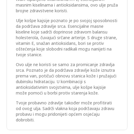
masnim kiselinama i antioksidansima, ovo ulje pruža
brojne zdravstvene koristi.
Ulje košpe kajsije poznato je po svojoj sposobnosti
da podržava zdravlje srca. Esencijalne masne
kiseline koje sadrži doprinose zdravom balansu
holesterola, čuvajući srčane arterije. S druge strane,
vitamin E, snažan antioksidans, bori se protiv
oštećenja koje slobodni radikali mogu nanijeti na
tvoje stanice.
Ovo ulje ne koristi se samo za promicanje zdravlja
srca. Poznato je da podržava zdravlje kože iznutra
prema van, potičući obnovu stanica kože i pružajući
dubinsku hidrataciju. U kombinaciji s
antioksidativnim svojstvima, ulje košpe kajsije
može pomoći u borbi protiv starenja kože.
Tvoje probavno zdravlje također može profitirati
od ovog ulja. Sadrži vlakna koja podržavaju zdravu
probavu i mogu pridonijeti općem osjećaju
dobrobiti.