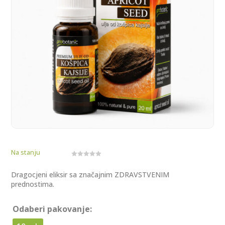
Na stanju
0
o
u
Dragocjeni eliksir sa značajnim ZDRAVSTVENIM
t
prednostima.
o
f
5
Odaberi pakovanje: