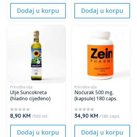
★
★
product
product
★
★
★
★
Dodaj u korpu
Dodaj u korpu
page
page
This
This
product
product
has
has
multiple
multiple
variants.
variants.
The
The
options
options
may
may
Prirodna ulja
Prirodna ulja
Ulje Suncokreta
Noćurak 500 mg.
be
be
(hladno cijeđeno)
(kapsule) 180 caps.
chosen
chosen
on
on
8,90
KM
34,90
KM
★
★
the
the
/500 ml.
/180 caps.
★
★
★
★
product
product
★
★
★
★
Dodaj u korpu
Dodaj u korpu
page
page