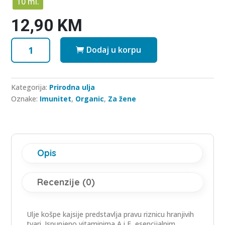
10 ml.
12,90
KM
Ulje
Dodaj u korpu
košpe
Kajsije
BIO
Kategorija:
Prirodna ulja
količina
Oznake:
Imunitet
,
Organic
,
Za žene
Opis
Recenzije (0)
Ulje košpe kajsije predstavlja pravu riznicu hranjivih
tvari. Ispunjeno vitaminima A i E, esencijalnim