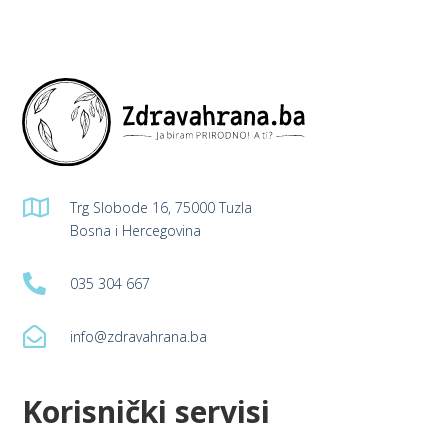

Trg Slobode 16, 75000 Tuzla
Bosna i Hercegovina

035 304 667

info@zdravahrana.ba
Korisnički servisi