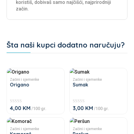
koristiš, dobivaš samo najčišći, najprirodniji
začin.
Šta naši kupci dodatno naručuju?
Povezani proizvodi
This
This
product
product
Začini i sjemenke
Začini i sjemenke
Origano
Sumak
has
has
multiple
multiple
variants.
variants.
4,00
KM
3,00
KM
★
★
/100 gr.
/100 gr.
The
The
★
★
★
★
options
options
★
★
This
This
★
★
may
may
product
product
Začini i sjemenke
Začini i sjemenke
be
be
Komorač
Peršun