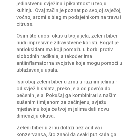
jedinstvenu svježinu i pikantnost u tvoju
kuhinju. Ovaj začin je poznat po svojoj svježoj,
voćnoj aromi s blagim podsjetnikom na travu i
citruse.
Osim što unosi okus u tvoja jela, zeleni biber
nudi impresivne zdravstvene koristi. Bogat je
antioksidantima koji pomažu u borbi protiv
slobodnih radikala, a također ima
antiinflamatorna svojstva koja mogu pomoći u
ublažavanju upala.
Isprobaj zeleni biber u zrnu u raznim jelima -
od svježih salata, preko jela od povrća do
pečenih jela. Pokušaj ga kombinirati s našim
sušenim timijanom za začinjenu, svježu
mješavinu koja će tvojim jelima dati novu
dimenziju okusa.
Zeleni biber u zrnu dolazi bez aditiva i
konzervansa, što znači da svaki put kada ga