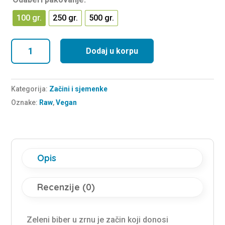
100 gr.
250 gr.
500 gr.
Zeleni
Dodaj u korpu
biber
količina
Kategorija:
Začini i sjemenke
Oznake:
Raw
,
Vegan
Opis
Recenzije (0)
Zeleni biber u zrnu je začin koji donosi