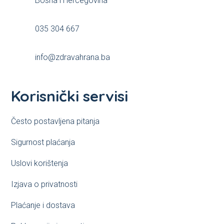
Bosna i Hercegovina
page
page
035 304 667
info@zdravahrana.ba
Korisnički servisi
Često postavljena pitanja
Sigurnost plaćanja
Uslovi korištenja
Izjava o privatnosti
Plaćanje i dostava