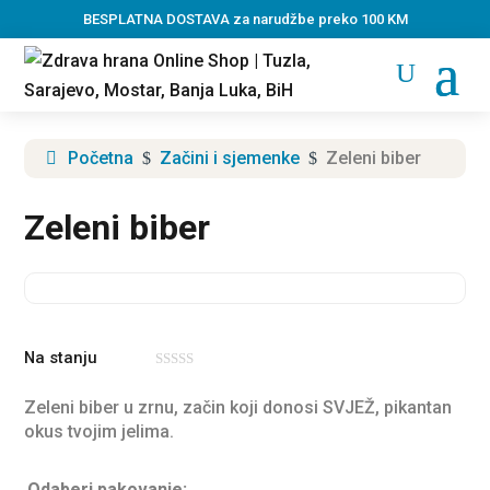
BESPLATNA DOSTAVA za narudžbe preko 100 KM
Početna
Začini i sjemenke
Zeleni biber
$
$
Zeleni biber
Na stanju
0
o
Zeleni biber u zrnu, začin koji donosi SVJEŽ, pikantan
u
t
okus tvojim jelima.
o
f
5
Odaberi pakovanje: