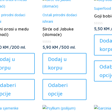
be
may
chosen
be
Superfood
i prirodni dodaci
on
Ostali prirodni dodaci
chosen
Goji bob
i
the
ishrani
on
product
the
★
5,50
KM
/
ni orasi u medu
Sirće od Jabuke
★
★
aći)
page
(domaće)
product
★
Doda
★
page
★
00
KM
/200 ml.
5,90
KM
/500 ml.
korp
★
★
★
odaj u
Dodaj u
★
Odab
orpu
korpu
opcij
This
This
product
product
daberi
Odaberi
has
has
pcije
opcije
multiple
multiple
variants.
variants.
The
The