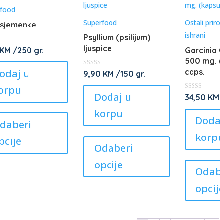
options
options
rfood
may
may
Superfood
Ostali prir
 sjemenke
be
be
ishrani
Psyllium (psilijum)
chosen
chosen
ljuspice
KM
/250 gr.
Garcinia
on
on
500 mg. 
odaj u
the
the
caps.
★
9,90
KM
/150 gr.
★
★
product
product
orpu
★
Dodaj u
★
★
34,50
KM
page
page
★
★
This
korpu
★
Doda
★
product
daberi
This
has
korp
pcije
product
Odaberi
multiple
has
variants.
opcije
Odab
multiple
The
variants.
options
opcij
The
may
options
be