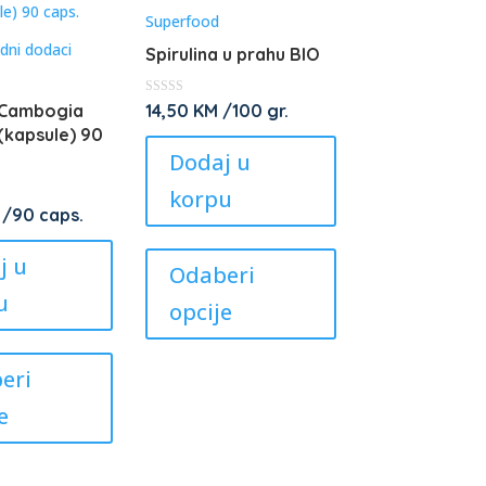
chosen
Superfood
be
odni dodaci
on
chosen
Spirulina u prahu BIO
the
on
product
the
★
14,50
KM
/100 gr.
 Cambogia
★
★
(kapsule) 90
page
product
★
Dodaj u
★
page
korpu
/90 caps.
This
j u
product
Odaberi
has
u
opcije
multiple
This
variants.
product
eri
The
has
options
e
multiple
may
variants.
be
The