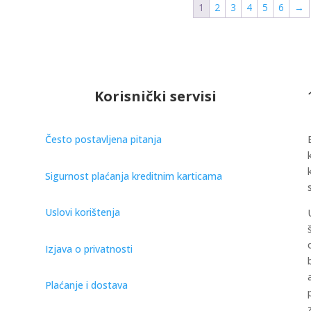
may
chosen
1
2
3
4
5
6
→
be
on
chosen
the
on
product
the
page
product
Korisnički servisi
page
Često postavljena pitanja
Sigurnost plaćanja kreditnim karticama
Uslovi korištenja
Izjava o privatnosti
Plaćanje i dostava