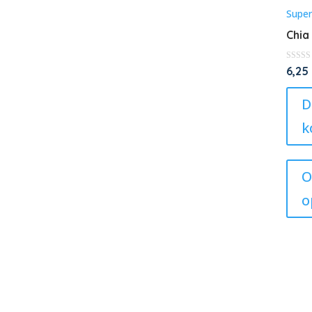
Supe
Chia
★
6,25
★
★
★
D
★
k
O
o