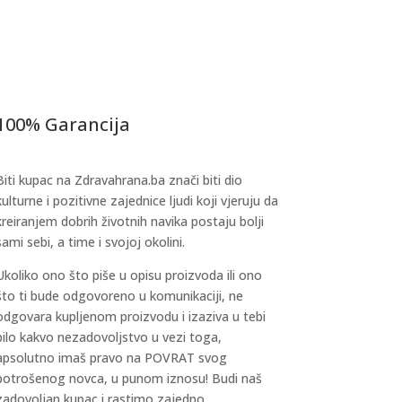
chosen
options
on
may
the
be
product
chosen
page
on
100% Garancija
the
product
Biti kupac na Zdravahrana.ba znači biti dio
page
kulturne i pozitivne zajednice ljudi koji vjeruju da
kreiranjem dobrih životnih navika postaju bolji
sami sebi, a time i svojoj okolini.
Ukoliko ono što piše u opisu proizvoda ili ono
što ti bude odgovoreno u komunikaciji, ne
odgovara kupljenom proizvodu i izaziva u tebi
bilo kakvo nezadovoljstvo u vezi toga,
apsolutno imaš pravo na POVRAT svog
potrošenog novca, u punom iznosu! Budi naš
zadovoljan kupac i rastimo zajedno.