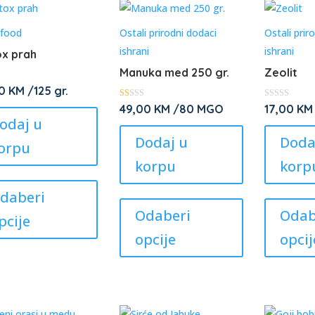
rfood
Ostali prirodni dodaci
Ostali prir
ishrani
ishrani
x prah
Manuka med 250 gr.
Zeolit
00
KM
/125 gr.
O
★
49,00
KM
/80 MGO
17,00
KM
cj
★
odaj u
en
★
je
★
Dodaj u
Doda
no
★
orpu
1.
00
korpu
korp
od
This
5
product
This
daberi
has
product
Odaberi
Odab
pcije
multiple
has
opcije
opcij
variants.
multiple
The
variants.
options
The
may
options