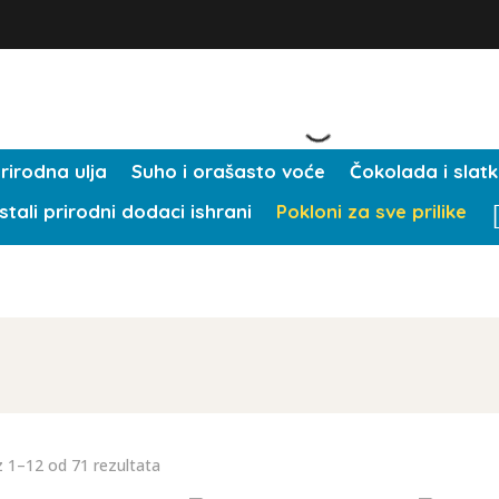
rirodna ulja
Suho i orašasto voće
Čokolada i slatki
stali prirodni dodaci ishrani
Pokloni za sve prilike
z 1–12 od 71 rezultata