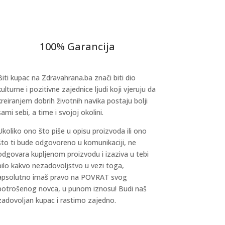
100% Garancija
Biti kupac na Zdravahrana.ba znači biti dio
kulturne i pozitivne zajednice ljudi koji vjeruju da
kreiranjem dobrih životnih navika postaju bolji
sami sebi, a time i svojoj okolini.
Ukoliko ono što piše u opisu proizvoda ili ono
što ti bude odgovoreno u komunikaciji, ne
odgovara kupljenom proizvodu i izaziva u tebi
bilo kakvo nezadovoljstvo u vezi toga,
apsolutno imaš pravo na POVRAT svog
potrošenog novca, u punom iznosu! Budi naš
zadovoljan kupac i rastimo zajedno.