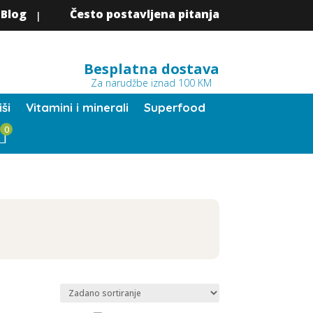
Blog
Često postavljena pitanja
|
Besplatna dostava
Za narudžbe iznad 100 KM
ši
Vitamini i minerali
Superfood
0