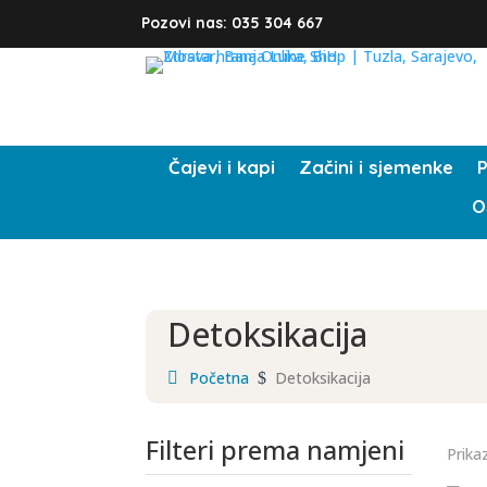
Pozovi nas: 035 304 667
Čajevi i kapi
Začini i sjemenke
P
O
Detoksikacija
Početna
Detoksikacija
$
Filteri prema namjeni
Prika