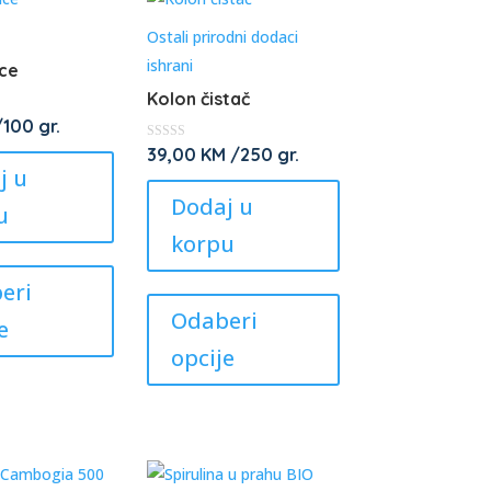
The
may
options
be
Ostali prirodni dodaci
may
chosen
ishrani
ice
be
on
Kolon čistač
chosen
the
100 gr.
on
product
★
39,00
KM
/250 gr.
★
j u
the
★
page
★
Dodaj u
product
★
u
page
korpu
This
product
This
eri
has
product
Odaberi
e
multiple
has
opcije
variants.
multiple
The
variants.
options
The
may
options
be
may