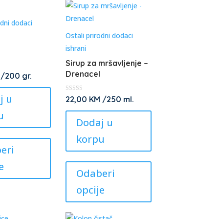
odni dodaci
Ostali prirodni dodaci
ishrani
Sirup za mršavljenje –
Drenacel
/200 gr.
j u
★
22,00
KM
/250 ml.
★
★
u
★
Dodaj u
★
This
korpu
product
eri
This
has
e
product
Odaberi
multiple
has
variants.
opcije
multiple
The
variants.
options