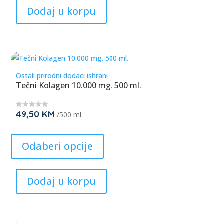
Dodaj u korpu
variants.
The
options
may
be
Ostali prirodni dodaci ishrani
chosen
Tečni Kolagen 10.000 mg. 500 ml.
on
the
49,50
KM
★
/500 ml.
product
★
★
page
This
★
★
product
Odaberi opcije
has
multiple
Dodaj u korpu
variants.
The
options
may