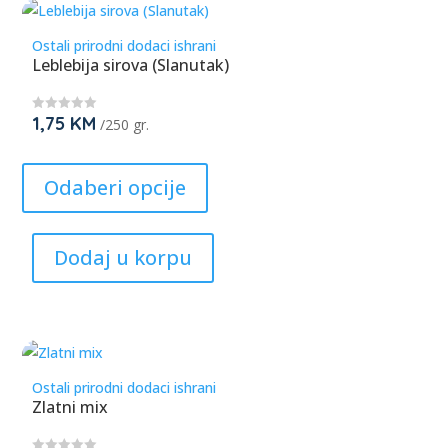
be
Ostali prirodni dodaci ishrani
chosen
Leblebija sirova (Slanutak)
on
the
1,75
KM
★
/250 gr.
product
★
★
page
This
★
★
product
Odaberi opcije
has
multiple
Dodaj u korpu
variants.
The
options
may
be
Ostali prirodni dodaci ishrani
chosen
Zlatni mix
on
the