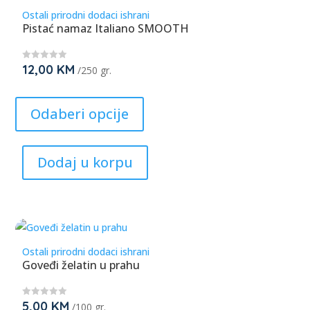
Ostali prirodni dodaci ishrani
Pistać namaz Italiano SMOOTH
12,00
KM
★
/250 gr.
★
★
This
★
★
product
Odaberi opcije
has
multiple
Dodaj u korpu
variants.
The
options
may
be
Ostali prirodni dodaci ishrani
chosen
Goveđi želatin u prahu
on
the
5,00
KM
★
/100 gr.
product