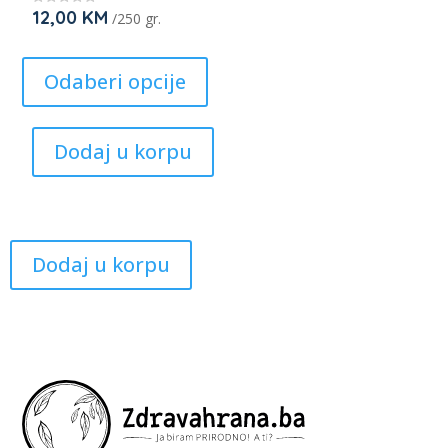
12,00
KM
★
/250 gr.
product
★
★
page
This
★
★
product
Odaberi opcije
has
multiple
Dodaj u korpu
variants.
The
options
may
be
Dodaj u korpu
chosen
on
the
product
page