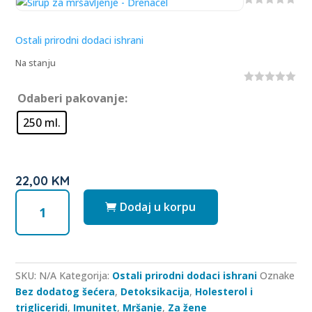
0
o
u
Ostali prirodni dodaci ishrani
t
o
Na stanju
f
5
0
Odaberi pakovanje:
o
u
250 ml.
t
o
f
5
22,00
KM
Sirup
Dodaj u korpu
za
mršavljenje
-
Drenacel
količina
SKU:
N/A
Kategorija:
Ostali prirodni dodaci ishrani
Oznake
Bez dodatog šećera
,
Detoksikacija
,
Holesterol i
trigliceridi
,
Imunitet
,
Mršanje
,
Za žene