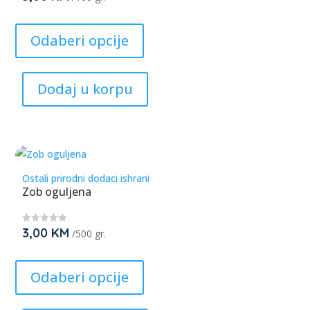
★
★
page
This
★
★
product
Odaberi opcije
has
multiple
Dodaj u korpu
variants.
The
options
may
be
Ostali prirodni dodaci ishrani
chosen
Zob oguljena
on
the
3,00
KM
★
/500 gr.
product
★
★
page
This
★
★
product
Odaberi opcije
has
multiple