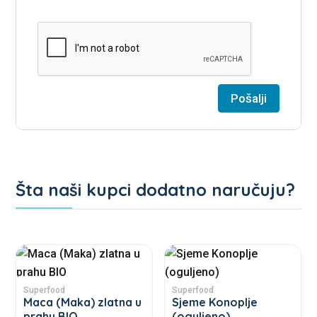
Šta naši kupci dodatno naručuju?
Povezani proizvodi
This
This
product
product
has
has
Superfood
Superfood
Maca (Maka) zlatna u
Sjeme Konoplje
multiple
multiple
prahu BIO
(oguljeno)