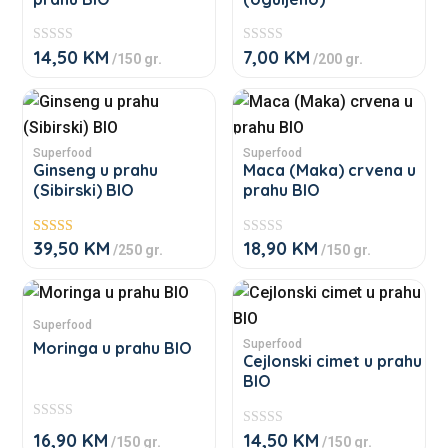
variants.
variants.
The
The
14,50
KM
7,00
KM
★
★
/150 gr.
/200 gr.
options
options
★
★
★
★
may
may
★
★
This
This
★
★
be
be
product
product
chosen
chosen
has
has
Superfood
Superfood
on
on
Ginseng u prahu
Maca (Maka) crvena u
multiple
multiple
(Sibirski) BIO
prahu BIO
the
the
variants.
variants.
product
product
The
The
39,50
KM
18,90
KM
page
page
Ocjenjeno
★
/250 gr.
/150 gr.
options
options
4.00
★
od 5
★
may
may
★
This
This
★
be
be
product
product
Superfood
chosen
chosen
has
has
Superfood
Moringa u prahu BIO
on
on
Cejlonski cimet u prahu
multiple
multiple
BIO
the
the
variants.
variants.
product
product
The
The
★
16,90
KM
14,50
KM
page
page
★
/150 gr.
/150 gr.
★
options
options