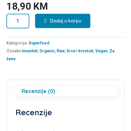
18,90
KM
Amla
Dodaj u korpu
u
prahu
BIO
Kategorija:
Superfood
količina
Oznake
Imunitet
,
Organic
,
Raw
,
Srce i krvotok
,
Vegan
,
Za
žene
Recenzije (0)
Recenzije