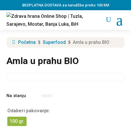
BESPLATNA DOSTAVA za narudžbe preko 100 KM
Početna
Superfood
Amla u prahu BIO
$
$
Amla u prahu BIO
Na stanju
0
o
u
Odaberi pakovanje:
t
o
f
100 gr.
5