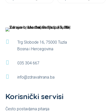
★
★
★
★
may
may
★
★
★
be
be
chosen
chosen
on
on
the
the
product
product

Trg Slobode 16, 75000 Tuzla
page
page
Bosna i Hercegovina

035 304 667

info@zdravahrana.ba
Korisnički servisi
Često postavljena pitanja