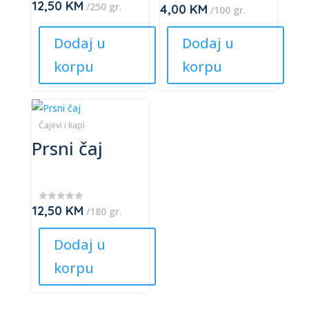
12,50
KM
/250 gr.
4,00
KM
★
★
/100 gr.
may
may
★
★
★
★
be
be
★
★
Dodaj u
Dodaj u
★
chosen
chosen
korpu
korpu
on
on
the
the
product
product
This
page
page
product
Čajevi i kapi
Prsni čaj
has
multiple
variants.
The
12,50
KM
★
/180 gr.
options
★
★
may
★
Dodaj u
★
be
korpu
chosen
on
the