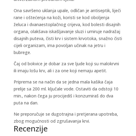
Ona savršeno uklanja upale, odličan je antiseptik, liječi
rane i oštećenja na koži, koristi se kod oboljenja
želuca i dvanaestoplačnog crijeva, kod bolesti disajnih
organa, olakšava iskašljavanje sluzi i umiruje nadražaj
disajnih puteva, čisti krv i sistem krvotoka, snažno čisti
cijeli organizam, ima povoljan učinak na jetru i
bubrege.
Čaj od bokvice je dobar za sve ljude koji su malokrvni
ili imaju lošu krv, ali i za one koji nemaju apetit.
Priprema se na način da se jedna mala kašika čaja
prelije sa 200 ml. ključale vode. Ostaviti da odstoji 10
min., nakon čega ju procijediš i konzumiraš do dva
puta na dan.
Ne preporučuje se dugotrajna i pretjerana upotreba,
zbog mogućnosti od zgrušavanja krvi.
Recenzije