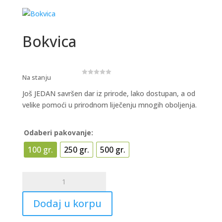
Bokvica
Na stanju
0
o
u
Još JEDAN savršen dar iz prirode, lako dostupan, a od
t
o
velike pomoći u prirodnom liječenju mnogih oboljenja.
f
5
Odaberi pakovanje:
100 gr.
250 gr.
500 gr.
Bokvica
količina
Dodaj u korpu