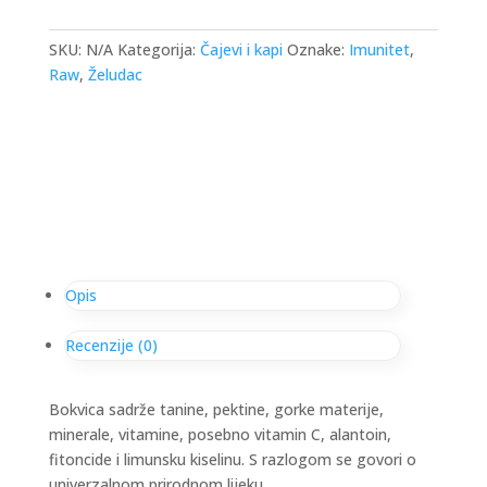
SKU:
N/A
Kategorija:
Čajevi i kapi
Oznake:
Imunitet
,
Raw
,
Želudac
Opis
Recenzije (0)
Bokvica sadrže tanine, pektine, gorke materije,
minerale, vitamine, posebno vitamin C, alantoin,
fitoncide i limunsku kiselinu. S razlogom se govori o
univerzalnom prirodnom lijeku.