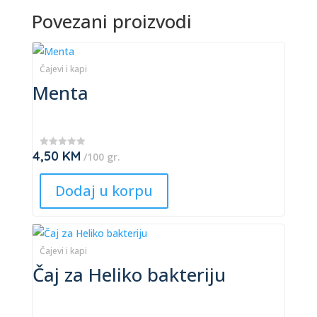
product
Povezani proizvodi
page
This
product
Čajevi i kapi
Menta
has
multiple
variants.
The
4,50
KM
★
/100 gr.
options
★
★
may
★
Dodaj u korpu
★
be
chosen
This
on
product
Čajevi i kapi
the
Čaj za Heliko bakteriju
has
product
multiple
page
variants.