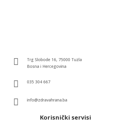

Trg Slobode 16, 75000 Tuzla
Bosna i Hercegovina

035 304 667

info@zdravahrana.ba
Korisnički servisi