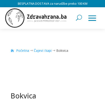
BESPLATNA DOSTAVA za narudžbe preko 100 KM
Početna
Čajevi i kapi
Bokvica
$
$
Bokvica