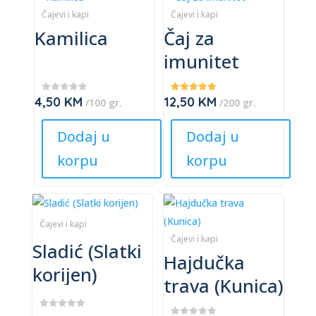
product
product
Čajevi i kapi
Čajevi i kapi
Kamilica
Čaj za
has
has
multiple
multiple
imunitet
variants.
variants.
The
The
4,50
KM
12,50
KM
★
Ocjenjeno
/100 gr.
/200 gr.
options
options
★
5.00
★
od 5
may
may
★
Dodaj u
Dodaj u
★
be
be
korpu
korpu
chosen
chosen
on
on
the
the
This
This
product
product
product
product
Čajevi i kapi
page
page
has
has
Čajevi i kapi
Sladić (Slatki
Hajdučka
multiple
multiple
korijen)
variants.
variants.
trava (Kunica)
The
The
options
options
★