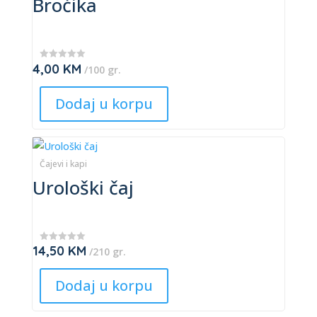
Broćika
product
multiple
page
variants.
The
4,00
KM
★
/100 gr.
options
★
★
may
★
Dodaj u korpu
★
be
chosen
This
on
product
Čajevi i kapi
the
Urološki čaj
has
product
multiple
page
variants.
The
14,50
KM
★
/210 gr.
options
★
★
may
★
Dodaj u korpu
★
be
chosen