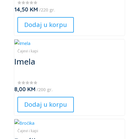
The
14,50
KM
★
/220 gr.
options
★
★
may
★
Dodaj u korpu
★
be
chosen
This
on
product
Čajevi i kapi
the
Imela
has
product
multiple
page
variants.
The
8,00
KM
★
/200 gr.
options
★
★
may
★
Dodaj u korpu
★
be
chosen
This
on
product
Čajevi i kapi
the
has