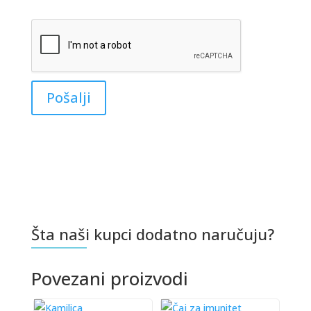
Šta naši kupci dodatno naručuju?
Povezani proizvodi
This
This