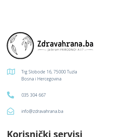

Trg Slobode 16, 75000 Tuzla
Bosna i Hercegovina

035 304 667

info@zdravahrana.ba
Korisnički servisi