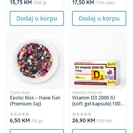
13,75
KM
17,50
KM
★
★
the
the
/250 gr.
/150 caps.
★
★
★
★
product
product
★
★
★
★
Dodaj u korpu
Dodaj u korpu
page
page
This
This
product
product
has
has
multiple
multiple
variants.
variants.
The
The
options
options
may
may
Čajevi i kapi
Vitamini i minerali
Exotic Kiss – Have Fun
Vitamin D3 2000 IU
be
be
(Premium čaj)
(soft gel kapsule) 100
chosen
chosen
caps.
on
on
6,50
KM
26,90
KM
★
★
the
the
/50 gr.
/100 tbl.
★
★
★
★
product
product
★
★