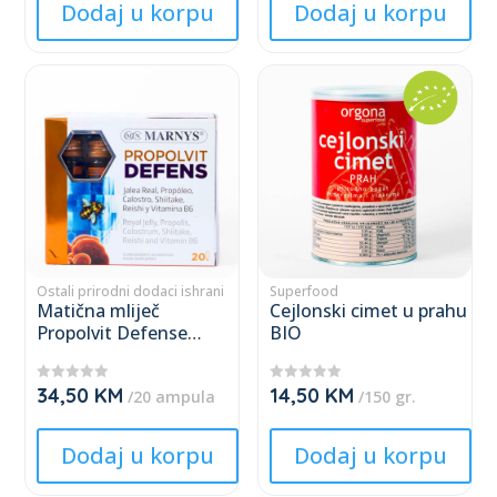
★
★
Dodaj u korpu
Dodaj u korpu
page
page
This
This
product
product
has
has
multiple
multiple
variants.
variants.
The
The
options
options
may
may
Ostali prirodni dodaci ishrani
Superfood
Matična mliječ
Cejlonski cimet u prahu
be
be
Propolvit Defense
BIO
chosen
chosen
(ampule)
on
on
34,50
KM
14,50
KM
★
★
the
the
/20 ampula
/150 gr.
★
★
★
★
product
product
★
★
★
★
Dodaj u korpu
Dodaj u korpu
page
page