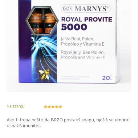
Na stanju
Korisnička
1
ocjena:
5.00
od ukupno
Ako ti treba nešto da BRZO povratiš snagu, riješiš se umora i
5 (
osnažiš imunitet.
korisnika)