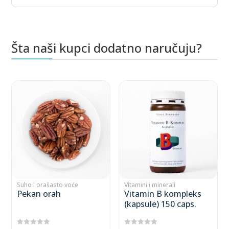
Šta naši kupci dodatno naručuju?
Povezani proizvodi
This
This
product
product
has
has
multiple
multiple
variants.
variants.
The
The
options
options
may
may
Suho i orašasto voće
Vitamini i minerali
Pekan orah
Vitamin B kompleks
be
be
(kapsule) 150 caps.
chosen
chosen
on
on