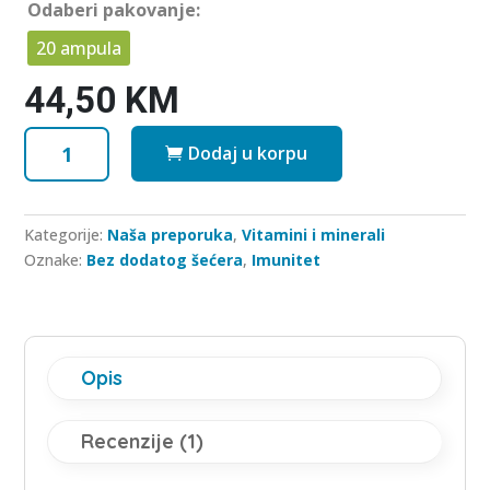
Odaberi pakovanje:
20 ampula
44,50
KM
Matična
Dodaj u korpu
mliječ
Royal
Provite
Kategorije:
Naša preporuka
,
Vitamini i minerali
5000
Oznake:
Bez dodatog šećera
,
Imunitet
(ampule)
količina
Opis
Recenzije (1)