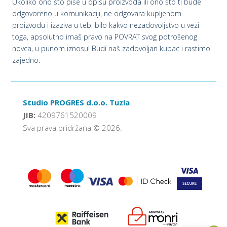
Ukoliko ono što piše u opisu proizvoda ili ono što ti bude
odgovoreno u komunikaciji, ne odgovara kupljenom
proizvodu i izaziva u tebi bilo kakvo nezadovoljstvo u vezi
toga, apsolutno imaš pravo na POVRAT svog potrošenog
novca, u punom iznosu! Budi naš zadovoljan kupac i rastimo
zajedno.
Studio PROGRES d.o.o. Tuzla
JIB:
4209761520009
Sva prava pridržana © 2026.