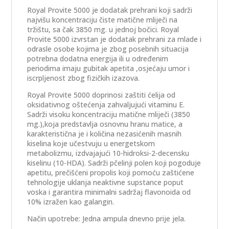
Royal Provite 5000 je dodatak prehrani koji sadrži
najvišu koncentraciju čiste matične mliječi na
tržištu, sa čak 3850 mg. u jednoj bočici. Royal
Provite 5000 izvrstan je dodatak prehrani za mlade i
odrasle osobe kojima je zbog posebnih situacija
potrebna dodatna energija ili u određenim
periodima imaju gubitak apetita ,osjećaju umor i
iscrpljenost zbog fizičkih izazova.
Royal Provite 5000 doprinosi zaštiti ćelija od
oksidativnog oštećenja zahvaljujući vitaminu E.
Sadrži visoku koncentraciju matične mliječi (3850
mg.),koja predstavlja osnovnu hranu matice, a
karakteristična je i količina nezasićenih masnih
kiselina koje učestvuju u energetskom
metabolizmu, izdvajajući 10-hidroksi-2-decensku
kiselinu (10-HDA). Sadrži pčelinji polen koji pogoduje
apetitu, prečišćeni propolis koji pomoću zaštićene
tehnologije uklanja neaktivne supstance poput
voska i garantira minimalni sadržaj flavonoida od
10% izražen kao galangin.
Način upotrebe: Jedna ampula dnevno prije jela.