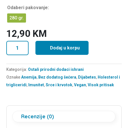
o
u
Odaberi pakovanje:
t
o
f
280 gr.
5
12,90
KM
Pekmez
Dodaj u korpu
od
kiselih
divljih
Kategorija:
Ostali prirodni dodaci ishrani
jabuka
Oznake
Anemija
,
Bez dodatog šećera
,
Dijabetes
,
Holesterol i
(domaći)
trigliceridi
,
Imunitet
,
Srce i krvotok
,
Vegan
,
Visok pritisak
količina
Recenzije (0)