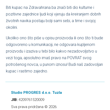
Biti kupac na Zdravahrana.ba znači biti dio kulturne i
pozitivne zajednice ljudi koji vjeruju da kreiranjem dobrih
životnih navika postaju bolji sami sebi, a time i svojoj
okolini.
Ukoliko ono što piše u opisu proizvoda ili ono što ti bude
odgovoreno u komunikaciji, ne odgovara kupljenom
proizvodu i izaziva u tebi bilo kakvo nezadovoljstvo u
vezi toga, apsolutno imaš pravo na POVRAT svog
potrošenog novca, u punom iznosu! Budi naš zadovoljan
kupac i rastimo zajedno.
Studio PROGRES d.o.o. Tuzla
JIB:
4209761520009
Sva prava pridržana © 2026.