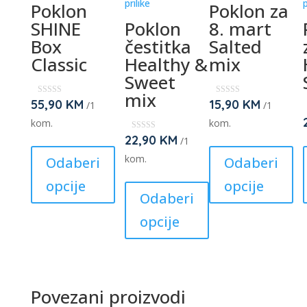
prilike
p
Poklon
Poklon za
SHINE
Poklon
8. mart
Box
čestitka
Salted
Classic
Healthy &
mix
Sweet
mix
55,90
KM
15,90
KM
★
★
/1
/1
★
★
★
★
kom.
kom.
★
★
★
★
22,90
KM
★
This
Thi
/1
★
★
product
pr
kom.
Odaberi
Odaberi
★
★
has
This
ha
opcije
opcije
multiple
product
mul
Odaberi
variants.
has
var
opcije
The
multiple
Th
options
variants.
op
may
The
ma
be
options
be
Povezani proizvodi
chosen
may
ch