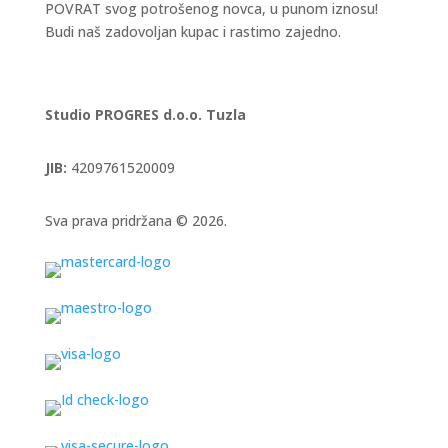
POVRAT svog potrošenog novca, u punom iznosu!
Budi naš zadovoljan kupac i rastimo zajedno.
Studio PROGRES d.o.o. Tuzla
JIB:
4209761520009
Sva prava pridržana © 2026.