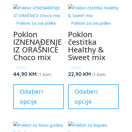
on
be
on
the
chosen
th
product
on
pr
Pokloni za sve prilike
Pokloni za sve prilike
page
the
pa
Poklon
Poklon
product
IZNENAĐENJE
čestitka
page
IZ ORAŠNICE
Healthy &
Choco mix
Sweet mix
44,90
KM
22,90
KM
★
★
/1 kom.
/1 kom.
★
★
★
★
This
This
★
★
★
★
product
produc
Odaberi
Odaberi
has
has
opcije
opcije
multiple
multipl
variants.
variant
The
The
options
option