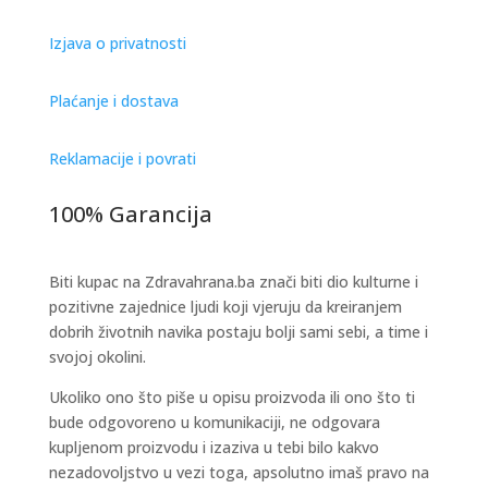
Izjava o privatnosti
Plaćanje i dostava
Reklamacije i povrati
100% Garancija
Biti kupac na Zdravahrana.ba znači biti dio kulturne i
pozitivne zajednice ljudi koji vjeruju da kreiranjem
dobrih životnih navika postaju bolji sami sebi, a time i
svojoj okolini.
Ukoliko ono što piše u opisu proizvoda ili ono što ti
bude odgovoreno u komunikaciji, ne odgovara
kupljenom proizvodu i izaziva u tebi bilo kakvo
nezadovoljstvo u vezi toga, apsolutno imaš pravo na