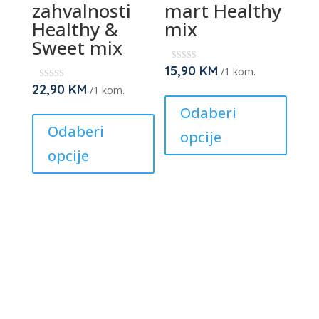
zahvalnosti
mart Healthy
on
on
Healthy &
mix
the
the
Sweet mix
product
produc
page
page
15,90
KM
★
/1 kom.
★
★
22,90
KM
★
This
/1 kom.
★
★
★
★
This
produc
Odaberi
★
★
product
has
Odaberi
opcije
has
multipl
opcije
multiple
variant
variants.
The
The
option
options
may
may
be
be
chose
chosen
on
on
the
the
produc