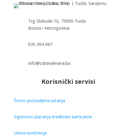
product
page
page
Trg Slobode 16, 75000 Tuzla
Bosna i Hercegovina
035 304 667
info@zdravahrana.ba
Korisnički servisi
Često postavljena pitanja
Sigurnost plaćanja kreditnim karticama
Uslovi korištenja