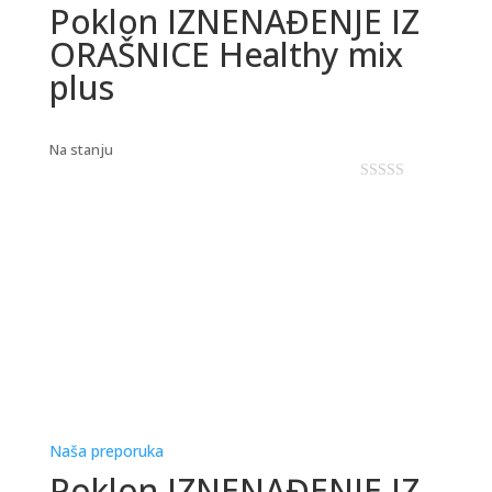
Poklon IZNENAĐENJE IZ
ORAŠNICE Healthy mix
plus
Na stanju
0
o
u
t
o
f
5
Naša preporuka
Poklon IZNENAĐENJE IZ