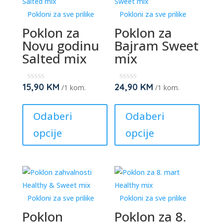
may
may
Pokloni za sve prilike
Pokloni za sve prilike
be
be
Poklon za
Poklon za
chosen
chose
Novu godinu
Bajram Sweet
on
on
Salted mix
mix
the
the
product
produc
page
page
15,90
KM
24,90
KM
★
★
/1 kom.
/1 kom.
★
★
★
★
This
This
★
★
★
★
product
produc
Odaberi
Odaberi
has
has
opcije
opcije
multiple
multipl
variants.
variant
The
The
options
option
may
may
Pokloni za sve prilike
Pokloni za sve prilike
be
be
Poklon
Poklon za 8.
chosen
chose