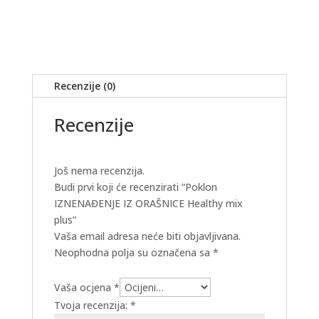
količina
Recenzije (0)
Recenzije
Još nema recenzija.
Budi prvi koji će recenzirati “Poklon
IZNENAĐENJE IZ ORAŠNICE Healthy mix
plus”
Vaša email adresa neće biti objavljivana.
Neophodna polja su označena sa
*
Vaša ocjena
*
Tvoja recenzija:
*