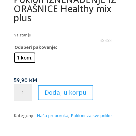
ORAŠNICE Healthy mix
plus
Na stanju
Odaberi pakovanje:
0
o
u
1 kom.
t
o
f
5
59,90
KM
Poklon
Dodaj u korpu
IZNENAĐENJE
IZ
ORAŠNICE
Healthy
Kategorije:
Naša preporuka
,
Pokloni za sve prilike
mix
plus