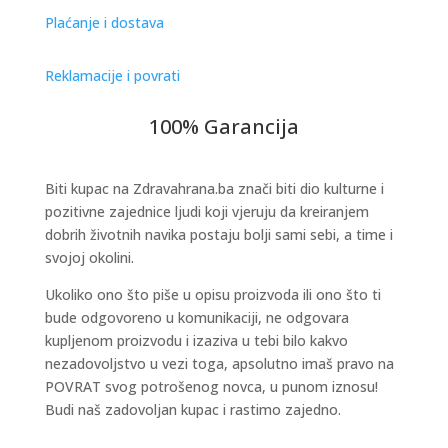
Plaćanje i dostava
Reklamacije i povrati
100% Garancija
Biti kupac na Zdravahrana.ba znači biti dio kulturne i
pozitivne zajednice ljudi koji vjeruju da kreiranjem
dobrih životnih navika postaju bolji sami sebi, a time i
svojoj okolini.
Ukoliko ono što piše u opisu proizvoda ili ono što ti
bude odgovoreno u komunikaciji, ne odgovara
kupljenom proizvodu i izaziva u tebi bilo kakvo
nezadovoljstvo u vezi toga, apsolutno imaš pravo na
POVRAT svog potrošenog novca, u punom iznosu!
Budi naš zadovoljan kupac i rastimo zajedno.