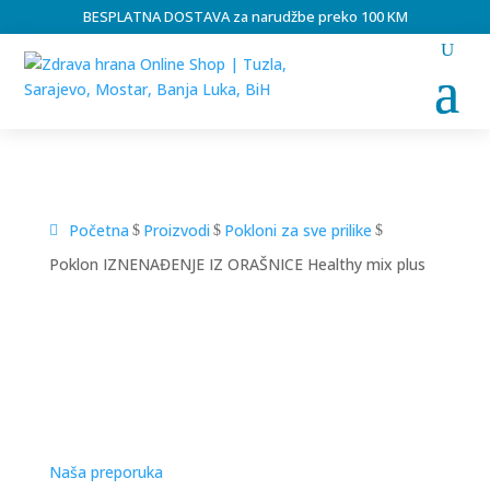
BESPLATNA DOSTAVA za narudžbe preko 100 KM
Početna
Proizvodi
Pokloni za sve prilike
$
$
$
Poklon IZNENAĐENJE IZ ORAŠNICE Healthy mix plus
Naša preporuka