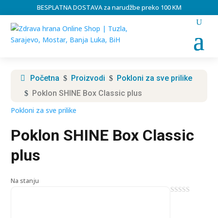
BESPLATNA DOSTAVA za narudžbe preko 100 KM
Početna
Proizvodi
Pokloni za sve prilike
$
$
Poklon SHINE Box Classic plus
$
Pokloni za sve prilike
Poklon SHINE Box Classic
plus
Na stanju
0
o
u