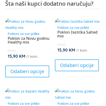
Šta naši kupci dodatno naručuju?
Povezani proizvodi
Pokloni za sve prilike
Poklon čestitka Salted
Pokloni za sve prilike
mix
Poklon za Novu godinu
Healthy mix
15,90
KM
★
/1 kom.
★
★
15,90
KM
★
/1 kom.
This
★
★
★
★
This
prod
Odaberi opcije
★
★
product
has
Odaberi opcije
has
mult
multiple
varia
variants.
The
The
opti
options
may
Pokloni za sve prilike
Pokloni za sve prilike