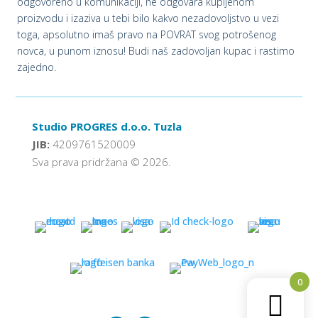
odgovoreno u komunikaciji, ne odgovara kupljenom
proizvodu i izaziva u tebi bilo kakvo nezadovoljstvo u vezi
toga, apsolutno imaš pravo na POVRAT svog potrošenog
novca, u punom iznosu! Budi naš zadovoljan kupac i rastimo
zajedno.
Studio PROGRES d.o.o. Tuzla
JIB:
4209761520009
Sva prava pridržana © 2026.
0