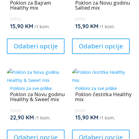
may
be
Poklon za Bajram
Poklon za Novu godinu
Healthy mix
Salted mix
be
cho
chosen
on
on
the
15,90
KM
15,90
KM
★
★
/1 kom.
/1 kom.
★
★
the
prod
★
★
This
This
★
★
★
★
product
pag
product
prod
Odaberi opcije
Odaberi opcije
page
has
has
multiple
mult
variants.
varia
The
The
options
opti
Pokloni za sve prilike
Pokloni za sve prilike
may
may
Poklon za Novu godinu
Poklon čestitka Healthy
Healthy & Sweet mix
mix
be
be
chosen
cho
on
on
22,90
KM
15,90
KM
★
★
/1 kom.
/1 kom.
★
★
the
the
★
★
This
This
★
★
★
★
product
prod
product
prod
Odaberi opcije
Odaberi opcije