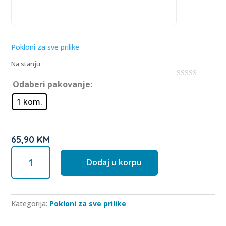
t
o
f
5
Pokloni za sve prilike
Na stanju
Odaberi pakovanje:
0
o
u
1 kom.
t
o
f
5
65,90
KM
Poklon
Dodaj u korpu
SHINE
Box
Classic
plus
Kategorija:
Pokloni za sve prilike
količina