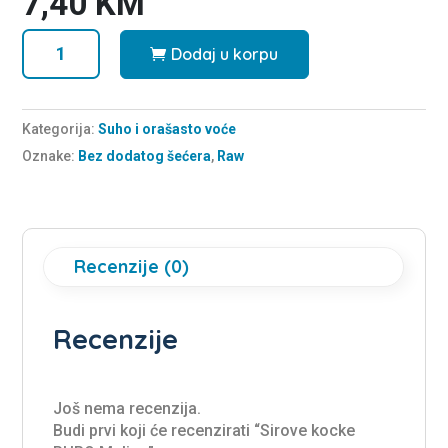
7,40
KM
Sirove
Dodaj u korpu
kocke
PURO
Malina
Kategorija:
Suho i orašasto voće
količina
Oznake:
Bez dodatog šećera
,
Raw
Recenzije (0)
Recenzije
Još nema recenzija.
Budi prvi koji će recenzirati “Sirove kocke