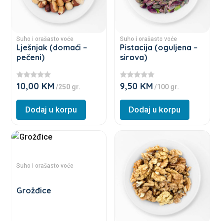
The
The
options
options
may
may
Suho i orašasto voće
Suho i orašasto voće
be
be
Lješnjak (domaći –
Pistacija (oguljena –
pečeni)
sirova)
chosen
chosen
on
on
10,00
KM
9,50
KM
the
the
★
★
/250 gr.
/100 gr.
★
★
product
product
★
★
★
★
Dodaj u korpu
Dodaj u korpu
page
page
★
★
This
This
product
product
has
has
Suho i orašasto voće
multiple
multiple
variants.
variants.
Grožđice
The
The
options
options