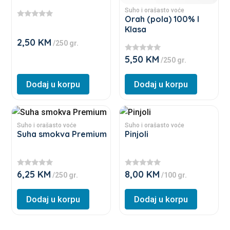
may
may
Suho i orašasto voće
be
be
Orah (pola) 100% I
★
Klasa
★
chosen
chosen
★
2,50
KM
/250 gr.
★
on
on
★
5,50
KM
the
the
★
/250 gr.
★
product
product
★
★
Dodaj u korpu
Dodaj u korpu
page
page
★
This
This
product
product
Suho i orašasto voće
Suho i orašasto voće
Suha smokva Premium
Pinjoli
has
has
multiple
multiple
variants.
variants.
6,25
KM
8,00
KM
★
★
/250 gr.
/100 gr.
The
The
★
★
★
★
options
options
★
★
Dodaj u korpu
Dodaj u korpu
★
★
may
may
be
be