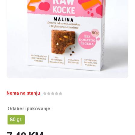
Nema na stanju
0
o
u
Odaberi pakovanje:
t
o
f
80 gr.
5