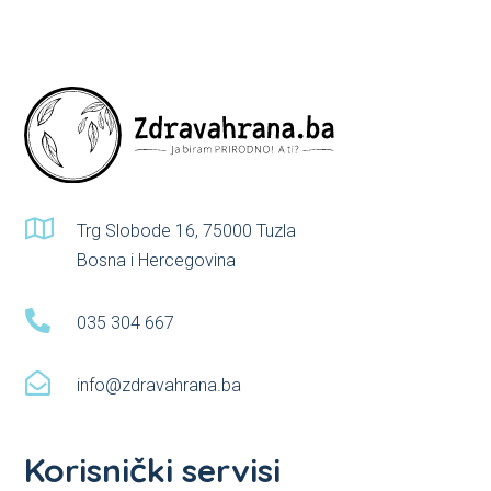
chosen
chosen
on
on
the
the
product
product
page
page

Trg Slobode 16, 75000 Tuzla
Bosna i Hercegovina

035 304 667

info@zdravahrana.ba
Korisnički servisi