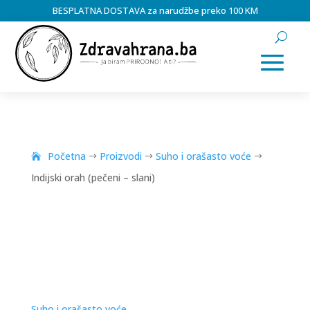
BESPLATNA DOSTAVA za narudžbe preko 100 KM
Početna
Proizvodi
Suho i orašasto voće
$
$
$
Indijski orah (pečeni – slani)
Suho i orašasto voće