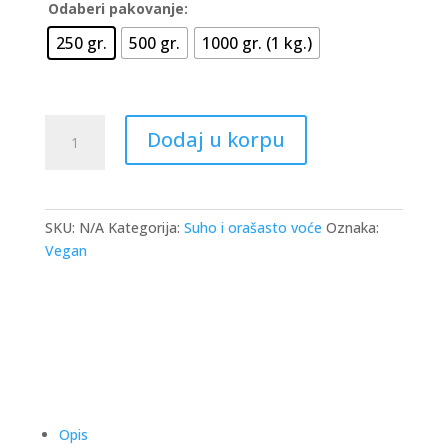
o
Odaberi pakovanje:
f
5
250 gr.
500 gr.
1000 gr. (1 kg.)
Indijski
Dodaj u korpu
orah
(pečeni
-
slani)
SKU:
N/A
Kategorija:
Suho i orašasto voće
Oznaka:
količina
Vegan
Opis