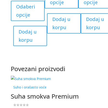
★
opcije
opcije
★
product
multiple
Odaberi
has
variants.
opcije
multiple
The
Dodaj u
Dodaj u
variants.
options
korpu
korpu
The
may
Dodaj u
options
be
korpu
may
chosen
be
on
chosen
the
on
product
Povezani proizvodi
the
page
product
page
Suho i orašasto voće
Suha smokva Premium