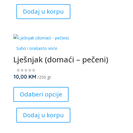
multiple
Dodaj u korpu
variants.
The
options
may
be
Suho i orašasto voće
chosen
Lješnjak (domaći – pečeni)
on
the
product
10,00
KM
★
/250 gr.
★
page
★
This
★
★
product
Odaberi opcije
has
multiple
Dodaj u korpu
variants.
The
options