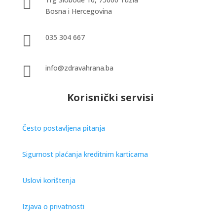

Bosna i Hercegovina

035 304 667

info@zdravahrana.ba
Korisnički servisi
Često postavljena pitanja
Sigurnost plaćanja kreditnim karticama
Uslovi korištenja
Izjava o privatnosti