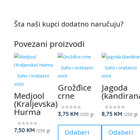
Šta naši kupci dodatno naručuju?
Povezani proizvodi
Suho i orašasto
Suho i orašasto
Suho i orašasto
voće
voće
voće
Grožđice
Jagoda
Medjool
crne
(kandiran
(Kraljevska)
Hurma
3,75
KM
8,75
KM
★
★
/250 gr.
/250 gr.
★
★
★
★
This
★
★
★
★
7,50
KM
★
product
/250 gr.
Odaberi
Odaberi
★
★
This
has