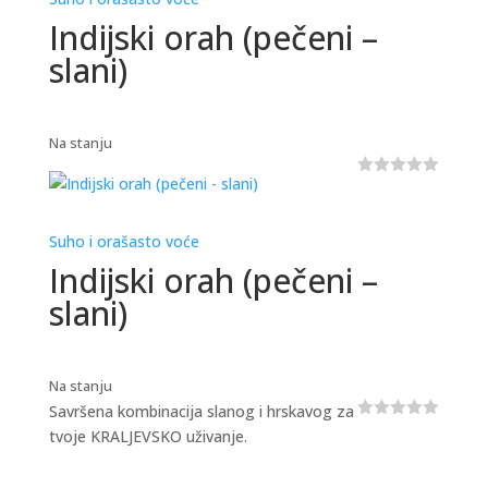
Indijski orah (pečeni –
slani)
Na stanju
0
o
u
t
Suho i orašasto voće
o
f
Indijski orah (pečeni –
5
slani)
Na stanju
Savršena kombinacija slanog i hrskavog za
0
tvoje KRALJEVSKO uživanje.
o
u
t