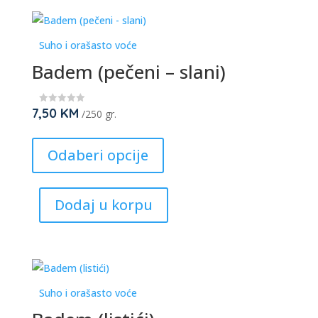
may
be
Suho i orašasto voće
chosen
Badem (pečeni – slani)
on
the
product
7,50
KM
★
/250 gr.
★
page
★
This
★
★
product
Odaberi opcije
has
multiple
Dodaj u korpu
variants.
The
options
may
be
Suho i orašasto voće
chosen
on