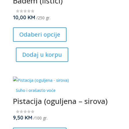
Badem (listići)
the
product
10,00
KM
★
/250 gr.
★
page
★
This
★
★
product
Odaberi opcije
has
multiple
Dodaj u korpu
variants.
The
options
may
be
Suho i orašasto voće
chosen
Pistacija (oguljena – sirova)
on
the
product
9,50
KM
★
/100 gr.
★
page
★
This
★