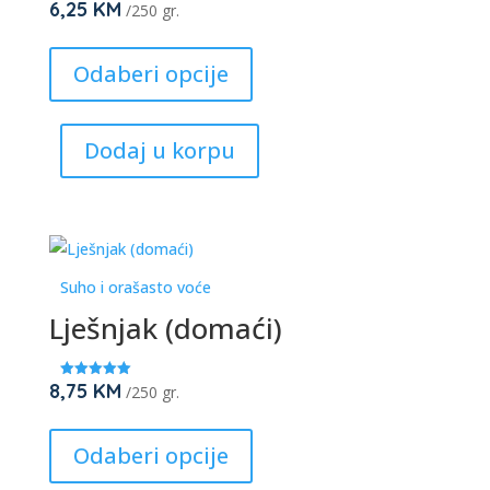
6,25
KM
★
/250 gr.
★
★
This
★
★
product
Odaberi opcije
has
multiple
Dodaj u korpu
variants.
The
options
may
be
Suho i orašasto voće
chosen
Lješnjak (domaći)
on
the
product
8,75
KM
Ocjenjeno
/250 gr.
5.00
page
od 5
This
product
Odaberi opcije
has