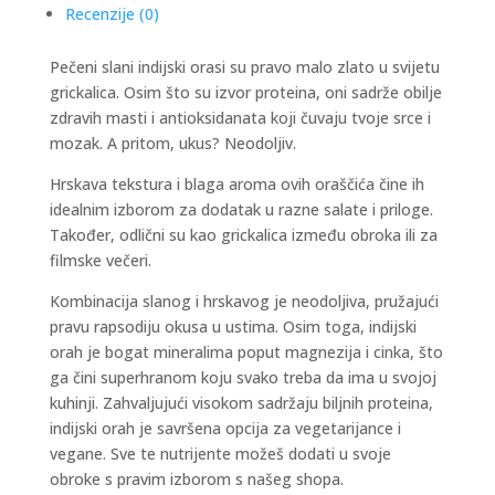
Recenzije (0)
Pečeni slani indijski orasi su pravo malo zlato u svijetu
grickalica. Osim što su izvor proteina, oni sadrže obilje
zdravih masti i antioksidanata koji čuvaju tvoje srce i
mozak. A pritom, ukus? Neodoljiv.
Hrskava tekstura i blaga aroma ovih oraščića čine ih
idealnim izborom za dodatak u razne salate i priloge.
Također, odlični su kao grickalica između obroka ili za
filmske večeri.
Kombinacija slanog i hrskavog je neodoljiva, pružajući
pravu rapsodiju okusa u ustima. Osim toga, indijski
orah je bogat mineralima poput magnezija i cinka, što
ga čini superhranom koju svako treba da ima u svojoj
kuhinji. Zahvaljujući visokom sadržaju biljnih proteina,
indijski orah je savršena opcija za vegetarijance i
vegane. Sve te nutrijente možeš dodati u svoje
obroke s pravim izborom s našeg shopa.