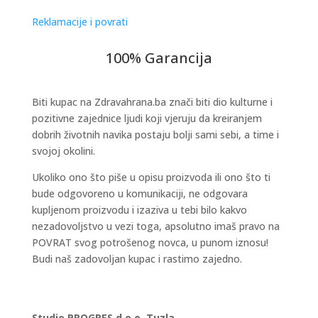
Reklamacije i povrati
100% Garancija
Biti kupac na Zdravahrana.ba znači biti dio kulturne i
pozitivne zajednice ljudi koji vjeruju da kreiranjem
dobrih životnih navika postaju bolji sami sebi, a time i
svojoj okolini.
Ukoliko ono što piše u opisu proizvoda ili ono što ti
bude odgovoreno u komunikaciji, ne odgovara
kupljenom proizvodu i izaziva u tebi bilo kakvo
nezadovoljstvo u vezi toga, apsolutno imaš pravo na
POVRAT svog potrošenog novca, u punom iznosu!
Budi naš zadovoljan kupac i rastimo zajedno.
Studio PROGRES d.o.o. Tuzla