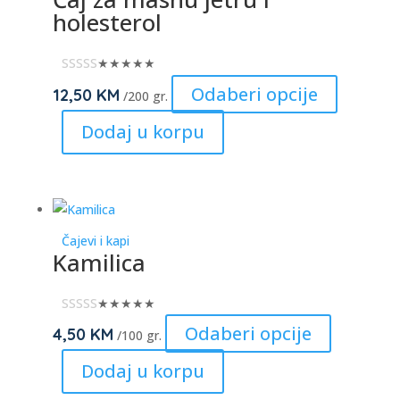
be
holesterol
chosen
on
★★★★★
the
This
Odaberi opcije
12,50
KM
/200 gr.
product
product
Dodaj u korpu
page
has
multiple
variants.
The
options
Čajevi i kapi
may
Kamilica
be
chosen
★★★★★
on
This
Odaberi opcije
4,50
KM
/100 gr.
the
product
Dodaj u korpu
product
has
page
multiple