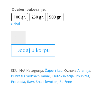
Odaberi pakovanje:
100 gr.
250 gr.
500 gr.
Očisti
Sjeme
koprive
(Žare)
Dodaj u korpu
količina
SKU:
N/A
Kategorija:
Čajevi i kapi
Oznake
Anemija
,
Bubrezi i mokraćni kanali
,
Detoksikacija
,
Imunitet
,
Prostata
,
Raw
,
Srce i krvotok
,
Za žene