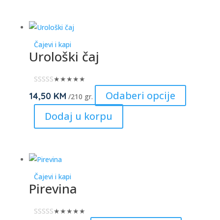
variants.
The
options
Čajevi i kapi
may
Urološki čaj
be
chosen
★★★★★
on
This
Odaberi opcije
14,50
KM
/210 gr.
the
product
Dodaj u korpu
product
has
page
multiple
variants.
The
options
Čajevi i kapi
may
Pirevina
be
chosen
★★★★★