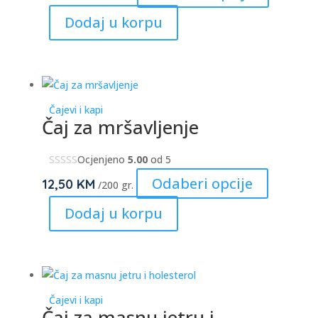
product
Dodaj u korpu
has
multiple
variants.
The
options
Čajevi i kapi
may
Čaj za mršavljenje
be
chosen
Ocjenjeno
5.00
od 5
on
This
Odaberi opcije
12,50
KM
/200 gr.
the
product
Dodaj u korpu
product
has
page
multiple
variants.
The
options
Čajevi i kapi
may
Čaj za masnu jetru i