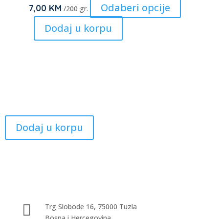
on
This
Odaberi opcije
7,00
KM
/200 gr.
the
product
Dodaj u korpu
product
has
page
multiple
variants.
The
options
may
be
chosen
Dodaj u korpu
on
the
product
page

Trg Slobode 16, 75000 Tuzla
Bosna i Hercegovina