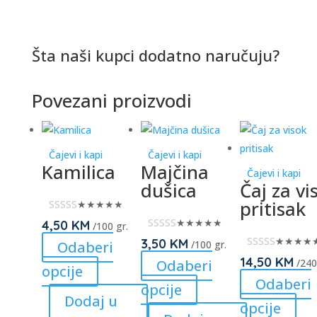
Šta naši kupci dodatno naručuju?
Povezani proizvodi
Čajevi i kapi
Čajevi i kapi
Kamilica
Majčina
Čajevi i kapi
dušica
Čaj za vi
pritisak
★★★★★
★★★★★
4,50
KM
/100 gr.
★★★★
3,50
KM
Odaberi
/100 gr.
14,50
KM
Odaberi
/240
This
opcije
Odaberi
product
This
opcije
Dodaj u
has
product
This
opcije