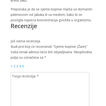
krvnu sliku.
Preporuka je da se sjeme koprive mješa sa domaćim
pekmezom od jabuka ili sa medom, kako bi se
postigla najveća koncentracija gvožđa u organizmu.
Recenzije
Još nema recenzija.
Budi prvi koji će recenzirati “Sjeme koprive (Žare)”
Vaša email adresa neće biti objavljivana.
Neophodna
polja su označena sa
*
1
2
3
4
5