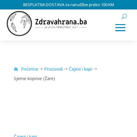
BESPLATNA DOSTAVA za narudžbe preko 100 KM
Početna
Proizvodi
Čajevi i kapi
$
$
$
Sjeme koprive (Žare)
Čajevi i kapi