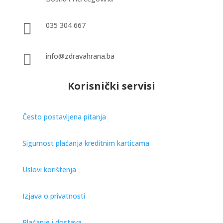

035 304 667

info@zdravahrana.ba
Korisnički servisi
Često postavljena pitanja
Sigurnost plaćanja kreditnim karticama
Uslovi korištenja
Izjava o privatnosti
Plaćanje i dostava