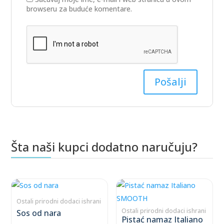
browseru za buduće komentare.
Šta naši kupci dodatno naručuju?
Povezani proizvodi
This
This
product
product
Ostali prirodni dodaci ishrani
has
has
Ostali prirodni dodaci ishrani
Sos od nara
Pistać namaz Italiano
multiple
multiple