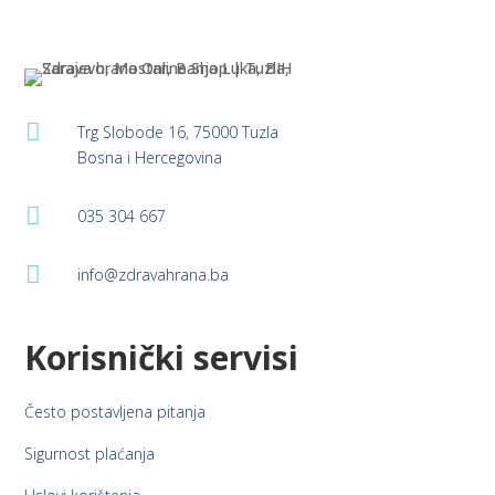
page
page
1.
may
may
00
od
be
be
5
chosen
chosen
on
on
the
the

Trg Slobode 16, 75000 Tuzla
product
product
Bosna i Hercegovina
page
page

035 304 667

info@zdravahrana.ba
Korisnički servisi
Često postavljena pitanja
Sigurnost plaćanja