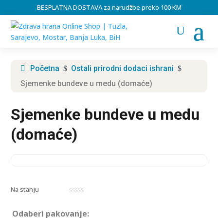
BESPLATNA DOSTAVA za narudžbe preko 100 KM
Početna
Ostali prirodni dodaci ishrani
$
$
Sjemenke bundeve u medu (domaće)
Sjemenke bundeve u medu
(domaće)
Na stanju
0
o
u
Odaberi pakovanje:
t