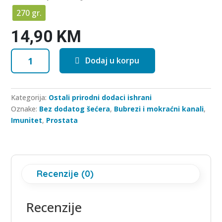
o
f
270 gr.
5
14,90
KM
Sjemenke
Dodaj u korpu
bundeve
u
medu
Kategorija:
Ostali prirodni dodaci ishrani
(domaće)
Oznake:
Bez dodatog šećera
,
Bubrezi i mokraćni kanali
,
količina
Imunitet
,
Prostata
Recenzije (0)
Recenzije