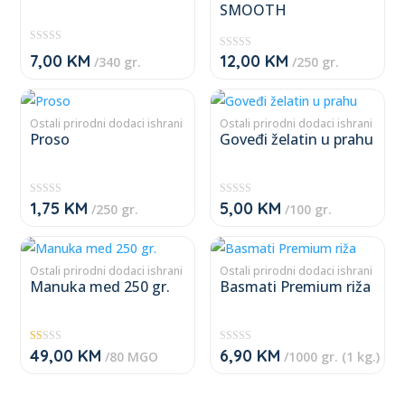
SMOOTH
variants.
variants.
The
The
★
7,00
KM
12,00
KM
★
/340 gr.
/250 gr.
★
options
options
★
★
★
★
★
may
may
★
This
This
★
be
be
product
product
Ostali prirodni dodaci ishrani
Ostali prirodni dodaci ishrani
Proso
Goveđi želatin u prahu
chosen
chosen
has
has
on
on
multiple
multiple
the
the
variants.
variants.
1,75
KM
5,00
KM
★
★
/250 gr.
/100 gr.
product
product
The
The
★
★
★
★
page
page
★
★
options
options
This
This
★
★
may
may
product
product
Ostali prirodni dodaci ishrani
Ostali prirodni dodaci ishrani
Manuka med 250 gr.
Basmati Premium riža
be
be
has
has
chosen
chosen
multiple
multiple
on
on
variants.
variants.
49,00
KM
6,90
KM
O
★
/80 MGO
/1000 gr. (1 kg.)
the
the
The
The
cj
★
en
★
product
product
je
★
options
options
no
★