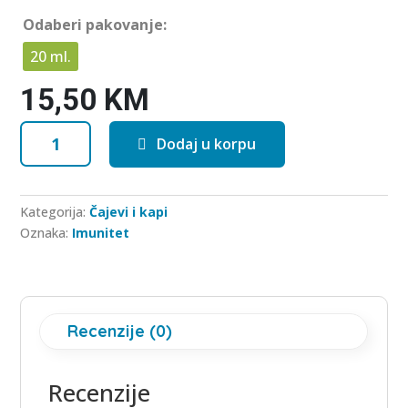
o
u
Odaberi pakovanje:
t
o
f
20 ml.
5
15,50
KM
Sprej
Dodaj u korpu
za
nos
-
Kategorija:
Čajevi i kapi
Srebrna
Oznaka:
Imunitet
kap
(Menta
-
Eukaliptus)
količina
Recenzije (0)
Recenzije