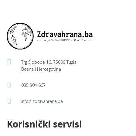
★
be
be
chosen
chosen
on
on
the
the
product
product
page
page

Trg Slobode 16, 75000 Tuzla
Bosna i Hercegovina

035 304 667

info@zdravahrana.ba
Korisnički servisi