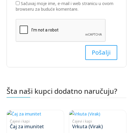
Sačuvaj moje ime, e-mail i web stranicu u ovom
browseru za buduće komentare.
Šta naši kupci dodatno naručuju?
Povezani proizvodi
This
This
product
product
Čajevi i kapi
Čajevi i kapi
Čaj za imunitet
Vrkuta (Virak)
has
has