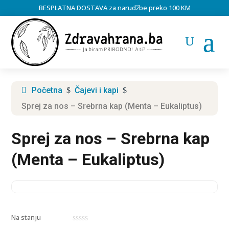
BESPLATNA DOSTAVA za narudžbe preko 100 KM
Početna
Čajevi i kapi
$
$
Sprej za nos – Srebrna kap (Menta – Eukaliptus)
Sprej za nos – Srebrna kap
(Menta – Eukaliptus)
Na stanju
0