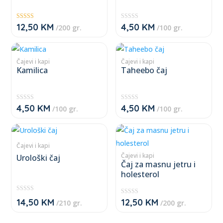
multiple
multiple
variants.
variants.
12,50
KM
4,50
KM
Ocjenjeno
★
/200 gr.
/100 gr.
The
The
5.00
★
od 5
★
★
options
options
This
This
★
may
may
product
product
Čajevi i kapi
Čajevi i kapi
Kamilica
Taheebo čaj
be
be
has
has
chosen
chosen
multiple
multiple
on
on
variants.
variants.
4,50
KM
4,50
KM
★
★
/100 gr.
/100 gr.
the
the
The
The
★
★
★
★
product
product
★
★
options
options
This
This
★
★
page
page
may
may
product
product
Čajevi i kapi
be
be
has
has
Čajevi i kapi
Urološki čaj
Čaj za masnu jetru i
chosen
chosen
multiple
multiple
holesterol
on
on
variants.
variants.
the
the
The
The
★
14,50
KM
12,50
KM
★
/210 gr.
/200 gr.
product
product
★
options
options
★
★
★
★
page
page
★
may
may
★