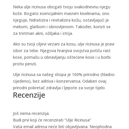
Neka ulje ricinusa obogati tvoju svakodnevnu njegu
kože. Bogato esencijalnim masnim kiselinama, ono
njeguje, hidratizira i revitalizira kožu, ostavljajući je
mekom, glatkom i obnovljenom. Također, koristi se
za tretman akni, ožiljaka i strija.
Ako su tvoji ciljevi vezani za kosu, ulje ricinusa je pravi
izbor za tebe. Njegova hranjiva svojstva potiču rast
kose, pomažu u obnavljanju oštećene kose i u borbi
protiv peruti.
Ulje ricinusa sa našeg shopa je 100% prirodno (hladno
cijeđeno), bez aditiva i konzervansa. Odaberi ovaj
prirodni pokretač zdravlja i ljepote za svoje tijelo
Recenzije
Još nema recenzija.
Budi prvi koji će recenzirati “Ulje Ricinusa”
Vaša email adresa neće biti objavljivana.
Neophodna