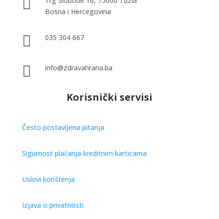

Trg Slobode 16, 75000 Tuzla
Bosna i Hercegovina

035 304 667

info@zdravahrana.ba
Korisnički servisi
Često postavljena pitanja
Sigurnost plaćanja kreditnim karticama
Uslovi korištenja
Izjava o privatnosti