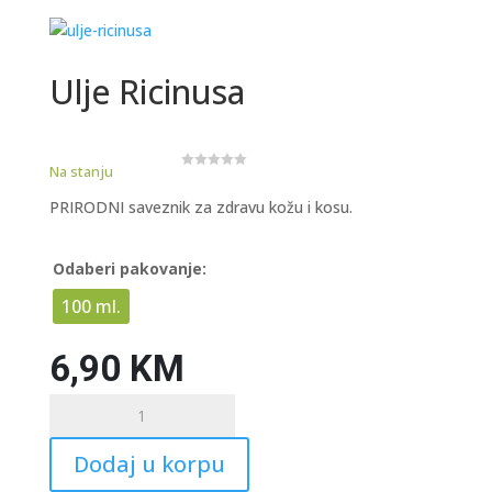
Ulje Ricinusa
Na stanju
0
o
u
PRIRODNI saveznik za zdravu kožu i kosu.
t
o
f
5
Odaberi pakovanje:
100 ml.
6,90
KM
Ulje
Ricinusa
količina
Dodaj u korpu