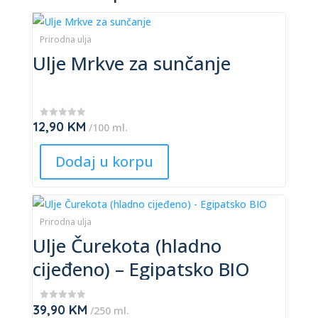
This
product
Prirodna ulja
Ulje Mrkve za sunčanje
has
multiple
variants.
The
12,90
KM
★
/100 ml.
options
★
★
may
★
Dodaj u korpu
★
be
chosen
This
on
product
Prirodna ulja
the
Ulje Čurekota (hladno
has
product
multiple
page
cijeđeno) – Egipatsko BIO
variants.
The
39,90
KM
★
/250 ml.
options
★