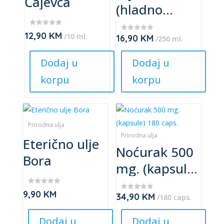
Čajevca
variants.
variants.
(hladno
The
The
cijeđeno) –
options
options
★
12,90
KM
/10 ml.
16,90
KM
★
Pakistansko
★
/250 ml.
may
may
★
★
★
★
be
be
★
★
Dodaj u
Dodaj u
★
chosen
chosen
korpu
korpu
on
on
the
the
product
product
This
This
page
page
product
product
Prirodna ulja
has
has
Prirodna ulja
Eterično ulje
Noćurak 500
multiple
multiple
Bora
variants.
variants.
mg. (kapsule)
The
The
180 caps.
options
options
★
9,90
KM
34,90
KM
★
★
/180 caps.
may
may
★
★
★
★
be
be
★
★
Dodaj u
Dodaj u
★