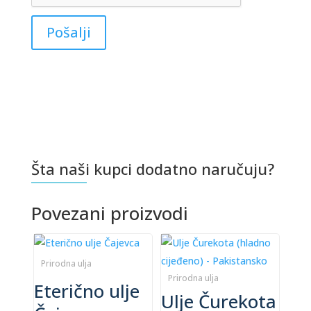
Šta naši kupci dodatno naručuju?
Povezani proizvodi
This
This
product
product
Prirodna ulja
has
has
Prirodna ulja
Eterično ulje
Ulje Čurekota
multiple
multiple