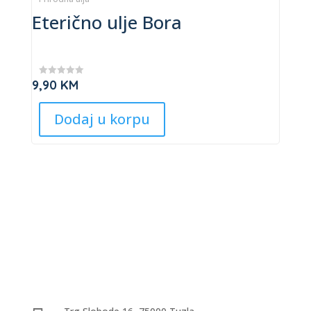
the
Eterično ulje Bora
has
product
multiple
page
variants.
The
9,90
KM
★
options
★
★
may
★
Dodaj u korpu
★
be
chosen
on
the
product
page