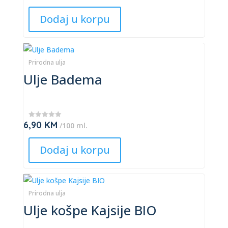
★
may
★
Dodaj u korpu
★
be
chosen
This
on
product
Prirodna ulja
the
Ulje Badema
has
product
multiple
page
variants.
The
6,90
KM
★
/100 ml.
options
★
★
may
★
Dodaj u korpu
★
be
chosen
This
on
product
Prirodna ulja
the
Ulje košpe Kajsije BIO
has
product
multiple
page