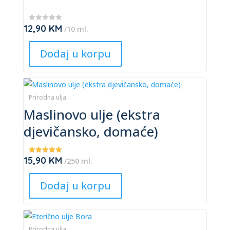
variants.
The
12,90
KM
★
/10 ml.
options
★
★
may
★
Dodaj u korpu
★
be
chosen
This
on
product
Prirodna ulja
the
Maslinovo ulje (ekstra
has
product
multiple
page
djevičansko, domaće)
variants.
The
15,90
KM
Ocjenjeno
/250 ml.
options
5.00
od 5
may
Dodaj u korpu
be
chosen
This
on
product
Prirodna ulja