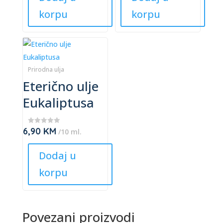
chosen
chosen
korpu
korpu
on
on
the
the
product
product
This
page
page
product
has
Prirodna ulja
Eterično ulje
multiple
variants.
Eukaliptusa
The
options
6,90
KM
★
/10 ml.
may
★
★
be
★
Dodaj u
★
chosen
korpu
on
the
product
page
Povezani proizvodi