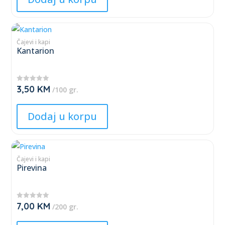
may
be
This
chosen
product
Čajevi i kapi
on
Kantarion
has
the
multiple
product
variants.
page
3,50
KM
★
/100 gr.
The
★
★
★
options
★
Dodaj u korpu
may
be
This
chosen
product
Čajevi i kapi
on
Pirevina
has
the
multiple
product
variants.
page
7,00
KM
★
/200 gr.
The
★
★
★
options