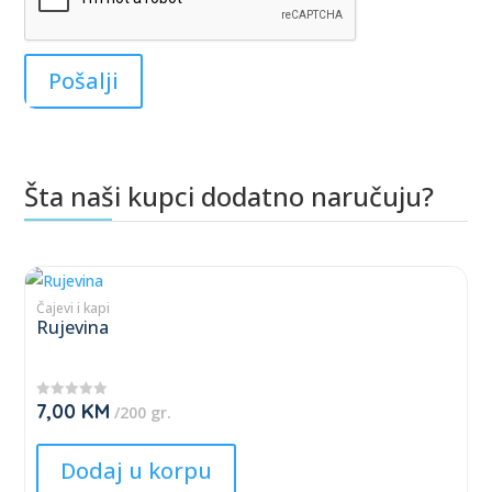
Šta naši kupci dodatno naručuju?
Povezani proizvodi
This
product
Čajevi i kapi
Rujevina
has
multiple
variants.
7,00
KM
★
/200 gr.
The
★
★
★
options
★
Dodaj u korpu
may