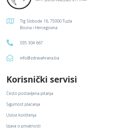

Trg Slobode 16, 75000 Tuzla
Bosna i Hercegovina

035 304 667

info@zdravahrana.ba
Korisnički servisi
Često postavljena pitanja
Sigurnost plaćanja
Uslovi korištenja
Izjava o privatnosti