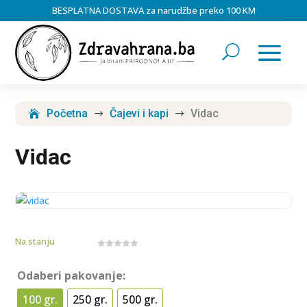
BESPLATNA DOSTAVA za narudžbe preko 100 KM
Početna
Čajevi i kapi
Vidac
$
$
Vidac
Na stanju
0
o
u
Odaberi pakovanje:
t
o
f
100 gr.
250 gr.
500 gr.
5