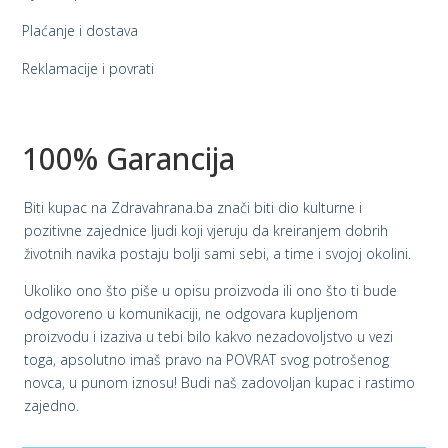
Plaćanje i dostava
Reklamacije i povrati
100% Garancija
Biti kupac na Zdravahrana.ba znači biti dio kulturne i
pozitivne zajednice ljudi koji vjeruju da kreiranjem dobrih
životnih navika postaju bolji sami sebi, a time i svojoj okolini.
Ukoliko ono što piše u opisu proizvoda ili ono što ti bude
odgovoreno u komunikaciji, ne odgovara kupljenom
proizvodu i izaziva u tebi bilo kakvo nezadovoljstvo u vezi
toga, apsolutno imaš pravo na POVRAT svog potrošenog
novca, u punom iznosu! Budi naš zadovoljan kupac i rastimo
zajedno.