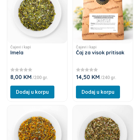
has
has
multiple
multiple
variants.
variants.
The
The
options
options
may
may
Čajevi i kapi
Čajevi i kapi
be
be
Imela
Čaj za visok pritisak
chosen
chosen
on
on
8,00
KM
14,50
KM
the
the
★
★
/200 gr.
/240 gr.
★
★
product
product
★
★
★
★
Dodaj u korpu
Dodaj u korpu
page
page
★
★
This
This
product
product
has
has
multiple
multiple