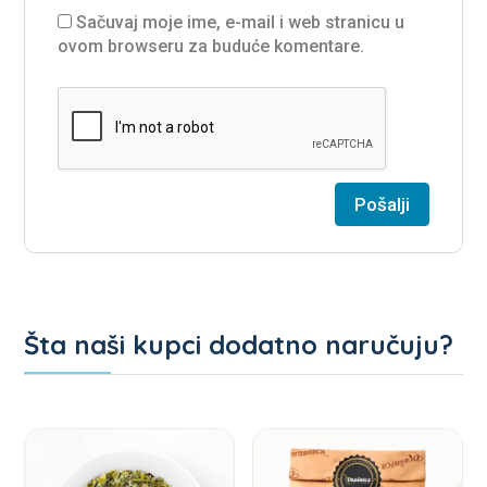
Sačuvaj moje ime, e-mail i web stranicu u
ovom browseru za buduće komentare.
Šta naši kupci dodatno naručuju?
Povezani proizvodi
This
This
product
product