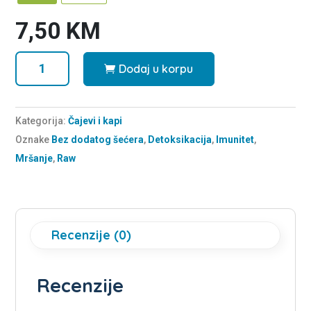
7,50
KM
Zeleni
Dodaj u korpu
čaj
Čarobni
mjesec
Kategorija:
Čajevi i kapi
(Premium
Oznake
Bez dodatog šećera
,
Detoksikacija
,
Imunitet
,
čaj)
Mršanje
,
Raw
količina
Recenzije (0)
Recenzije