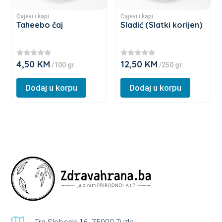
may
may
Čajevi i kapi
Čajevi i kapi
be
be
Taheebo čaj
Sladić (Slatki korijen)
chosen
chosen
on
on
4,50
KM
12,50
KM
the
the
★
★
/100 gr.
/250 gr.
★
★
product
product
★
★
★
★
Dodaj u korpu
Dodaj u korpu
page
page
★
★
