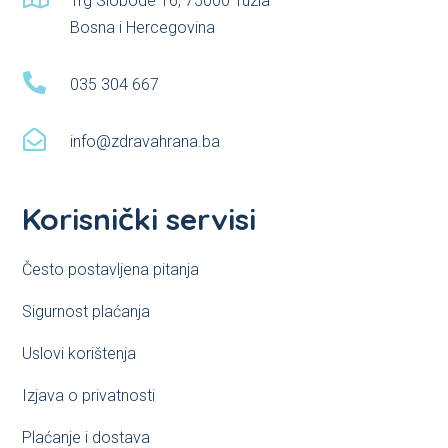
Trg Slobode 16, 75000 Tuzla
Bosna i Hercegovina

035 304 667

info@zdravahrana.ba
Korisnički servisi
Često postavljena pitanja
Sigurnost plaćanja
Uslovi korištenja
Izjava o privatnosti
Plaćanje i dostava