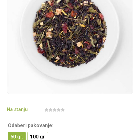
Na stanju
0
o
u
Odaberi pakovanje:
t
o
f
50 gr.
100 gr.
5