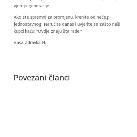
vjeruju generacije…
Ako ste spremni za promjenu, krenite od nečeg
jednostavnog. Naručite danas i uvjerite se zašto naši
kupci kažu: “Ovdje znaju šta rade.”
Vaša Zdravka H.
Povezani članci
Shea maslac je postao popularan zbog svojih
čarobnih djelovanja na kožu iza kojih stoji