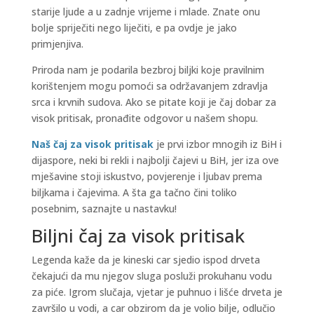
starije ljude a u zadnje vrijeme i mlade. Znate onu
bolje spriječiti nego liječiti, e pa ovdje je jako
primjenjiva.
Priroda nam je podarila bezbroj biljki koje pravilnim
korištenjem mogu pomoći sa održavanjem zdravlja
srca i krvnih sudova. Ako se pitate koji je čaj dobar za
visok pritisak, pronađite odgovor u našem shopu.
Naš čaj za visok pritisak
je prvi izbor mnogih iz BiH i
dijaspore, neki bi rekli i najbolji čajevi u BiH, jer iza ove
mješavine stoji iskustvo, povjerenje i ljubav prema
biljkama i čajevima. A šta ga tačno čini toliko
posebnim, saznajte u nastavku!
Biljni čaj za visok pritisak
Legenda kaže da je kineski car sjedio ispod drveta
čekajući da mu njegov sluga posluži prokuhanu vodu
za piće. Igrom slučaja, vjetar je puhnuo i lišće drveta je
završilo u vodi, a car obzirom da je volio bilje, odlučio