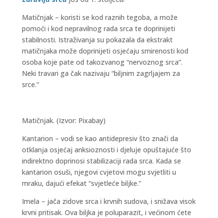
Matičnjak – koristi se kod raznih tegoba, a može
pomoći i kod nepravilnog rada srca te doprinijeti
stabilnosti. Istraživanja su pokazala da ekstrakt
matičnjaka može doprinijeti osjećaju smirenosti kod
osoba koje pate od takozvanog “nervoznog srca”.
Neki travari ga čak nazivaju “biljnim zagrljajem za
srce.”
Matičnjak. (Izvor: Pixabay)
Kantarion – vodi se kao antidepresiv što znači da
otklanja osjećaj anksioznosti i djeluje opuštajuće što
indirektno doprinosi stabilizaciji rada srca. Kada se
kantarion osuši, njegovi cvjetovi mogu svjetliti u
mraku, dajući efekat “svjetleće biljke.”
Imela – jača zidove srca i krvnih sudova, i snižava visok
krvni pritisak. Ova biljka je poluparazit, i većinom ćete