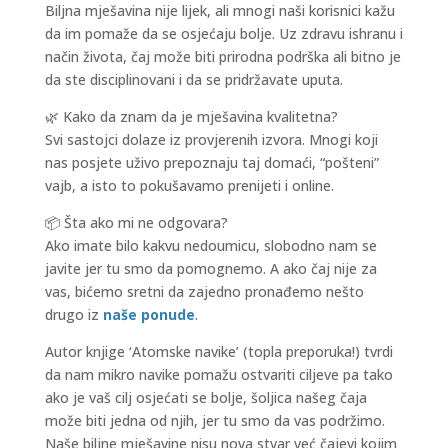
Biljna mješavina nije lijek, ali mnogi naši korisnici kažu
da im pomaže da se osjećaju bolje. Uz zdravu ishranu i
način života, čaj može biti prirodna podrška ali bitno je
da ste disciplinovani i da se pridržavate uputa.
🌿 Kako da znam da je mješavina kvalitetna?
Svi sastojci dolaze iz provjerenih izvora. Mnogi koji
nas posjete uživo prepoznaju taj domaći, “pošteni”
vajb, a isto to pokušavamo prenijeti i online.
📦 Šta ako mi ne odgovara?
Ako imate bilo kakvu nedoumicu, slobodno nam se
javite jer tu smo da pomognemo. A ako čaj nije za
vas, bićemo sretni da zajedno pronađemo nešto
drugo iz
naše ponude
.
Autor knjige ‘Atomske navike’ (topla preporuka!) tvrdi
da nam mikro navike pomažu ostvariti ciljeve pa tako
ako je vaš cilj osjećati se bolje, šoljica našeg čaja
može biti jedna od njih, jer tu smo da vas podržimo.
Naše biljne mješavine nisu nova stvar već čajevi kojim