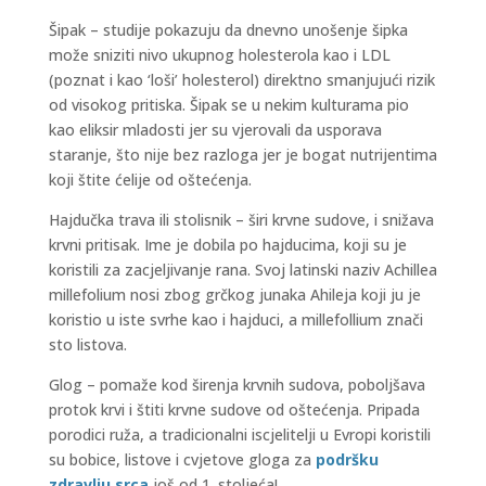
Šipak – studije pokazuju da dnevno unošenje šipka
može sniziti nivo ukupnog holesterola kao i LDL
(poznat i kao ‘loši’ holesterol) direktno smanjujući rizik
od visokog pritiska. Šipak se u nekim kulturama pio
kao eliksir mladosti jer su vjerovali da usporava
staranje, što nije bez razloga jer je bogat nutrijentima
koji štite ćelije od oštećenja.
Hajdučka trava ili stolisnik – širi krvne sudove, i snižava
krvni pritisak. Ime je dobila po hajducima, koji su je
koristili za zacjeljivanje rana. Svoj latinski naziv Achillea
millefolium nosi zbog grčkog junaka Ahileja koji ju je
koristio u iste svrhe kao i hajduci, a millefollium znači
sto listova.
Glog – pomaže kod širenja krvnih sudova, poboljšava
protok krvi i štiti krvne sudove od oštećenja. Pripada
porodici ruža, a tradicionalni iscjelitelji u Evropi koristili
su bobice, listove i cvjetove gloga za
podršku
zdravlju srca
još od 1. stoljeća!