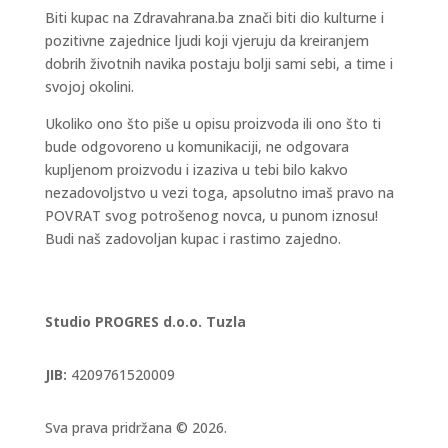
Biti kupac na Zdravahrana.ba znači biti dio kulturne i
pozitivne zajednice ljudi koji vjeruju da kreiranjem
dobrih životnih navika postaju bolji sami sebi, a time i
svojoj okolini.
Ukoliko ono što piše u opisu proizvoda ili ono što ti
bude odgovoreno u komunikaciji, ne odgovara
kupljenom proizvodu i izaziva u tebi bilo kakvo
nezadovoljstvo u vezi toga, apsolutno imaš pravo na
POVRAT svog potrošenog novca, u punom iznosu!
Budi naš zadovoljan kupac i rastimo zajedno.
Studio PROGRES d.o.o. Tuzla
JIB:
4209761520009
Sva prava pridržana © 2026.