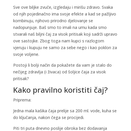
Sve ove biljke zvuče, izgledaju i mirišu zdravo. Svaka
od njih pojedinačno ima svoje efekte a kad se pažljivo
kombinuju, njihovo prirodno djelovanje se
nadopunjuje. Baš smo to imali na umu kada smo
stvarali naš biljni čaj za visok pritisak koji sadrži upravo
ove sastojke. Zbog toga nam kupci s razlogom
vjeruju i kupuju ne samo za sebe nego i kao poklon za
svoje voljene.
Postoji li bolji način da pokažete da vam je stalo do
nečijeg zdravlja (i živaca) od šoljice čaja za visok
pritisak?
Kako pravilno koristiti čaj?
Priprema:
Jedna mala kašika čaja prelije sa 200 ml. vode, kuha se
do ključanja, nakon čega se procijedi.
Piti tri puta dnevno poslije obroka bez dodavanja