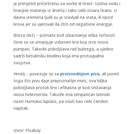
je primjetiti pričvršćenu za voćke ili hrast. Uzima vodu i
hranjive materije iz drveta i tako sebi stvara hranu. U
davna vremena ljudi su je stavljali na vrata, ili ispod
krova jer su vjerovali da štiti od negativne energije.
Breza (list) – pomaže kod izbacivanja viška tečnosti
čime se se smanjuje volumen krvi koji srce mora
pumpati. Takođe poboljšava rad bubrega, a ujedno
sadrži betulinsku kiselinu koja ima protuupalna
svojstva.
Hmelj – povezuje se sa
proizvodnjom piva
, ali pored
toga što pivu daje prepoznatljiv miris, ova biljka
poboljšava protok krvi i efikasna je kod snižavanja
nivoa holesterola. Takođe ima simpatičan latinski
naziv Humulus lupulus, pa zvuči kao neki čarobni
napitak.
Izvor: Pixabay