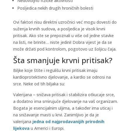
Nedovoljno fizičke aktivnosti
Posljedica nekih drugih hroničnih bolesti
Ovi faktori nisu direktni uzročnici već mogu dovesti do
suženja krvnih sudova, a posljedica je visok krvni
pritisak. Ako ste se prepoznali u više od jedne stavke
na listi, ne brinite… niste jedini! Dobra vijest je da se
može držati pod kontrolom, pogotovo uz šoljicu čaja.
Šta smanjuje krvni pritisak?
Biljke koje štite i regulišu krvni pritisak imaju
kardioprotektivno djelovanje, a kardio se odnosi na
srce. Neke od tih biljaka su:
Valerijana – snižava pritisak i stabilizira otkucaje srce,
a dodatno ima smirujuće djelovanje na vaš organizam.
Bogata je esencijalnim uljima, a također ima uticaj i
na snižavanje masti u krvi. Zanimljivo je da je
valerijana
jedna od najprodavanijih prirodnih
lijekova
u Americi i Europi.