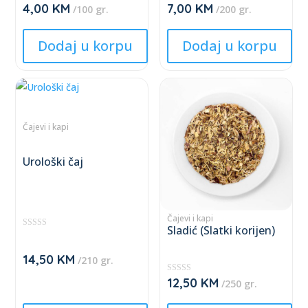
4,00
KM
7,00
KM
★
★
/100 gr.
/200 gr.
The
The
★
★
★
★
★
★
options
options
★
★
Dodaj u korpu
Dodaj u korpu
may
may
be
be
This
This
chosen
chosen
product
product
on
on
has
has
the
the
Čajevi i kapi
multiple
multiple
product
product
variants.
variants.
page
page
Urološki čaj
The
The
options
options
may
may
Čajevi i kapi
Sladić (Slatki korijen)
be
be
★
★
chosen
chosen
★
14,50
KM
/210 gr.
★
on
on
★
12,50
KM
★
the
the
/250 gr.
★
★
product
product
★