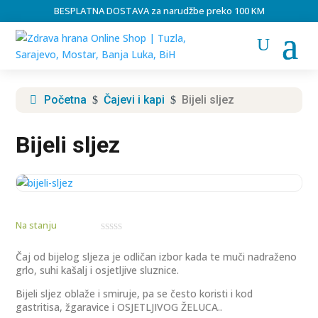
BESPLATNA DOSTAVA za narudžbe preko 100 KM
Početna
Čajevi i kapi
Bijeli sljez
$
$
Bijeli sljez
Na stanju
0
o
u
Čaj od bijelog sljeza je odličan izbor kada te muči nadraženo
t
grlo, suhi kašalj i osjetljive sluznice.
o
f
5
Bijeli sljez oblaže i smiruje, pa se često koristi i kod
gastritisa, žgaravice i OSJETLJIVOG ŽELUCA..