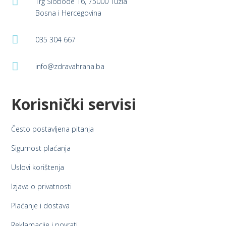

Trg Slobode 16, 75000 Tuzla
Bosna i Hercegovina

035 304 667

info@zdravahrana.ba
Korisnički servisi
Često postavljena pitanja
Sigurnost plaćanja
Uslovi korištenja
Izjava o privatnosti
Plaćanje i dostava
Reklamacije i povrati