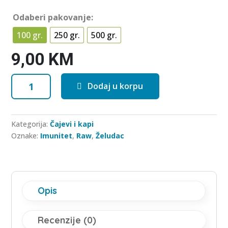
Odaberi pakovanje:
100 gr.
250 gr.
500 gr.
9,00
KM
Bijeli
Dodaj u korpu
sljez
količina
Kategorija:
Čajevi i kapi
Oznake:
Imunitet
,
Raw
,
Želudac
Opis
Recenzije (0)