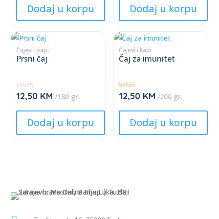
★
Dodaj u korpu
Dodaj u korpu
page
page
This
This
product
product
Čajevi i kapi
Čajevi i kapi
Prsni čaj
Čaj za imunitet
has
has
multiple
multiple
variants.
variants.
12,50
KM
12,50
KM
★
Ocjenjeno
/180 gr.
/200 gr.
The
The
★
5.00
★
od 5
★
options
options
★
Dodaj u korpu
Dodaj u korpu
may
may
be
be
chosen
chosen
on
on
the
the
product
product
page
page