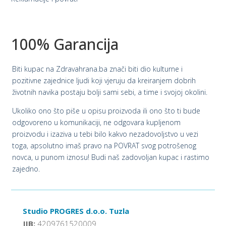
100% Garancija
Biti kupac na Zdravahrana.ba znači biti dio kulturne i
pozitivne zajednice ljudi koji vjeruju da kreiranjem dobrih
životnih navika postaju bolji sami sebi, a time i svojoj okolini.
Ukoliko ono što piše u opisu proizvoda ili ono što ti bude
odgovoreno u komunikaciji, ne odgovara kupljenom
proizvodu i izaziva u tebi bilo kakvo nezadovoljstvo u vezi
toga, apsolutno imaš pravo na POVRAT svog potrošenog
novca, u punom iznosu! Budi naš zadovoljan kupac i rastimo
zajedno.
Studio PROGRES d.o.o. Tuzla
JIB:
4209761520009