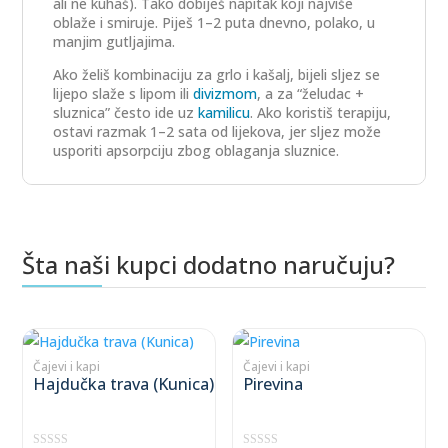
ali ne kuhaš). Tako dobiješ napitak koji najviše
oblaže i smiruje. Piješ 1–2 puta dnevno, polako, u
manjim gutljajima.
Ako želiš kombinaciju za grlo i kašalj, bijeli sljez se
lijepo slaže s lipom ili
divizmom
, a za “želudac +
sluznica” često ide uz
kamilicu
. Ako koristiš terapiju,
ostavi razmak 1–2 sata od lijekova, jer sljez može
usporiti apsorpciju zbog oblaganja sluznice.
Šta naši kupci dodatno naručuju?
Povezani proizvodi
This
This
product
product
Čajevi i kapi
Čajevi i kapi
Hajdučka trava (Kunica)
Pirevina
has
has
multiple
multiple
variants.
variants.