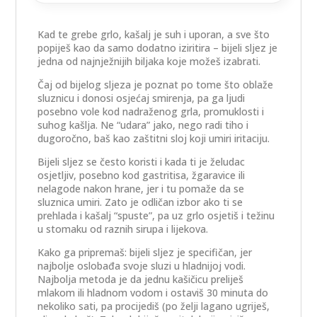
Kad te grebe grlo, kašalj je suh i uporan, a sve što
popiješ kao da samo dodatno iziritira – bijeli sljez je
jedna od najnježnijih biljaka koje možeš izabrati.
Čaj od bijelog sljeza je poznat po tome što oblaže
sluznicu i donosi osjećaj smirenja, pa ga ljudi
posebno vole kod nadraženog grla, promuklosti i
suhog kašlja. Ne “udara” jako, nego radi tiho i
dugoročno, baš kao zaštitni sloj koji umiri iritaciju.
Bijeli sljez se često koristi i kada ti je želudac
osjetljiv, posebno kod gastritisa, žgaravice ili
nelagode nakon hrane, jer i tu pomaže da se
sluznica umiri. Zato je odličan izbor ako ti se
prehlada i kašalj “spuste”, pa uz grlo osjetiš i težinu
u stomaku od raznih sirupa i lijekova.
Kako ga pripremaš: bijeli sljez je specifičan, jer
najbolje oslobađa svoje sluzi u hladnijoj vodi.
Najbolja metoda je da jednu kašičicu preliješ
mlakom ili hladnom vodom i ostaviš 30 minuta do
nekoliko sati, pa procijediš (po želji lagano ugriješ,