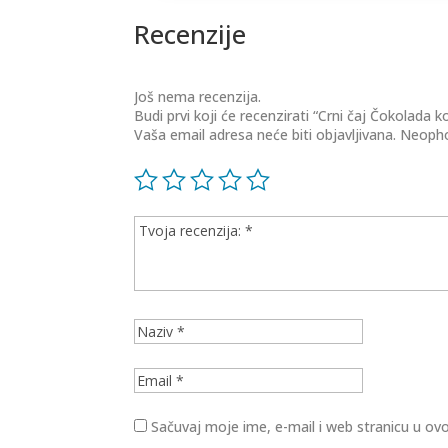
Recenzije
Još nema recenzija.
Budi prvi koji će recenzirati “Crni čaj Čokolada 
Vaša email adresa neće biti objavljivana.
Neopho
Sačuvaj moje ime, e-mail i web stranicu u 