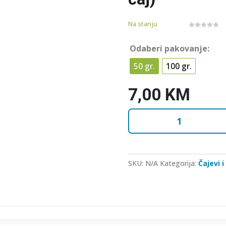
Na stanju
0
o
u
Odaberi pakovanje:
t
o
f
50 gr.
100 gr.
5
7,00
KM
Crni
čaj
Čokolada
kokos
(Premium
SKU:
N/A
Kategorija:
Čajevi i
čaj)
količina