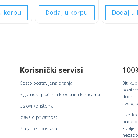
★
★
This
This
★
★
u korpu
Dodaj u korpu
Dodaj u 
product
product
★
★
★
★
has
has
multiple
multiple
variants.
variants.
The
The
options
options
may
may
Korisnički servisi
100%
be
be
chosen
chosen
Često postavljena pitanja
Biti ku
on
on
pozitivn
the
the
Sigurnost plaćanja kreditnim karticama
dobrih ž
product
product
svojoj o
Uslovi korištenja
page
page
Ukoliko
Izjava o privatnosti
bude od
kupljen
Plaćanje i dostava
nezadov