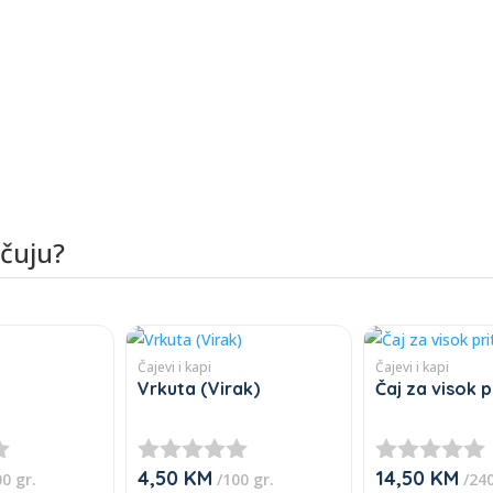
učuju?
Čajevi i kapi
Čajevi i kapi
Vrkuta (Virak)
Čaj za visok p
4,50
KM
14,50
KM
★
★
0 gr.
/100 gr.
/240