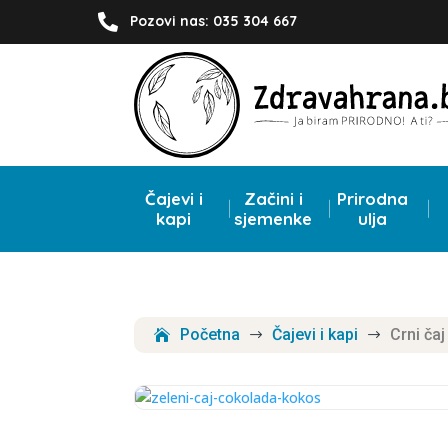

Pozovi nas: 035 304 667
Čajevi i
Začini i
Prirodna
kapi
sjemenke
ulja
Početna
Čajevi i kapi
Crni ča
$
$