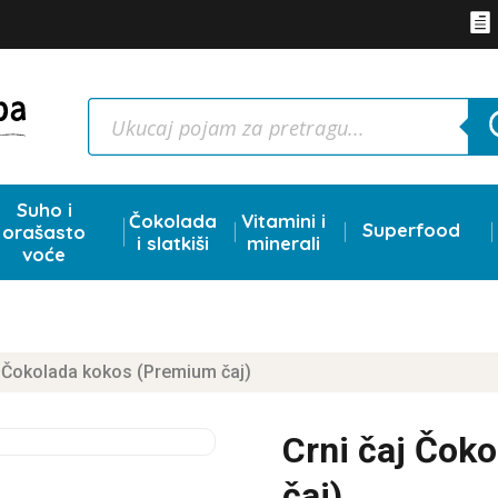

Products
search
Suho i
Čokolada
Vitamini i
Superfood
orašasto
i slatkiši
minerali
voće
j Čokolada kokos (Premium čaj)
Crni čaj Čok
čaj)