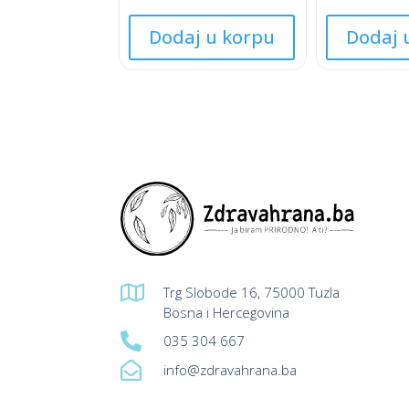
★
★
This
This
★
★
Dodaj u korpu
Dodaj 
product
product
★
★
★
★
has
has
multiple
multiple
variants.
variants.
The
The
options
options
may
may
be
be
chosen
chosen
on
on
the
the

Trg Slobode 16, 75000 Tuzla
product
product
Bosna i Hercegovina
page
page

035 304 667

info@zdravahrana.ba