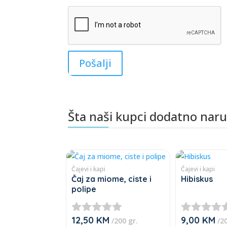
Šta naši kupci dodatno nar
Povezani proizvodi
Čajevi i kapi
Čajevi i kapi
Čaj za miome, ciste i
Hibiskus
polipe
12,50
KM
9,00
KM
★
★
/200 gr.
/20