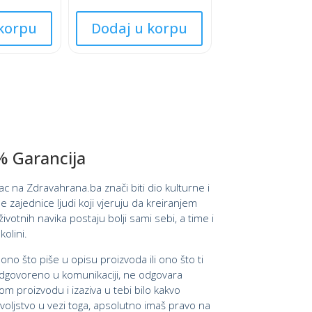
★
This
★
korpu
Dodaj u korpu
product
★
★
has
multiple
variants.
The
options
may
 Garancija
be
chosen
pac na Zdravahrana.ba znači biti dio kulturne i
on
e zajednice ljudi koji vjeruju da kreiranjem
the
ivotnih navika postaju bolji sami sebi, a time i
product
kolini.
page
 ono što piše u opisu proizvoda ili ono što ti
govoreno u komunikaciji, ne odgovara
om proizvodu i izaziva u tebi bilo kakvo
oljstvo u vezi toga, apsolutno imaš pravo na