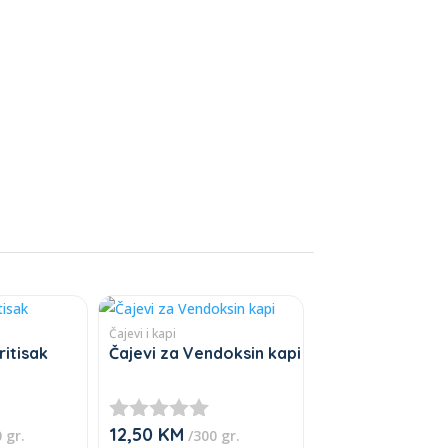
Čajevi i kapi
ritisak
Čajevi za Vendoksin kapi
12,50
KM
★
 gr.
/300 gr.