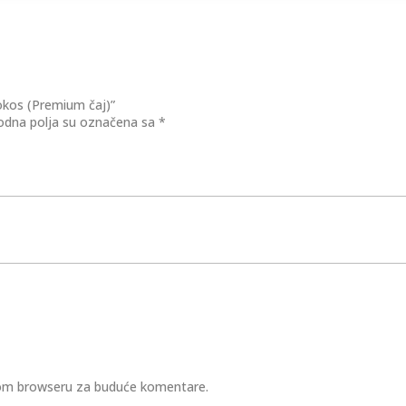
kokos (Premium čaj)”
dna polja su označena sa
*
ovom browseru za buduće komentare.