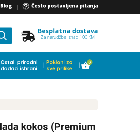
Blog
Često postavljena pitanja
t
|
Besplatna dostava

Za narudžbe iznad 100 KM
Ostali prirodni
Pokloni za
0
dodaci ishrani
sve prilike
olada kokos (Premium