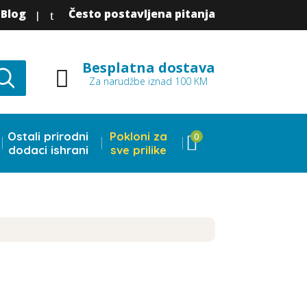
Blog
Često postavljena pitanja
t
|
Besplatna dostava

Za narudžbe iznad 100 KM
Ostali prirodni
Pokloni za
0
dodaci ishrani
sve prilike