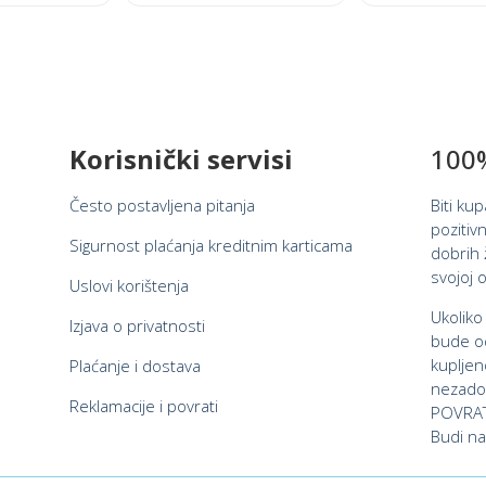
★
5.00
This
This
★
od 5
★
product
product
★
has
has
multiple
multiple
variants.
variants.
Korisnički servisi
100%
The
The
options
options
Često postavljena pitanja
Biti ku
may
may
pozitivn
be
be
Sigurnost plaćanja kreditnim karticama
dobrih ž
chosen
chosen
svojoj o
Uslovi korištenja
on
on
Ukoliko
Izjava o privatnosti
the
the
bude od
product
product
kupljen
Plaćanje i dostava
page
page
nezadov
Reklamacije i povrati
POVRAT
Budi na