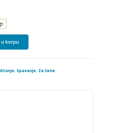
r.
 u korpu
uštanje
,
Spavanje
,
Za žene