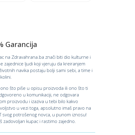
★
This
★
★
product
★
has
multiple
variants.
 Garancija
The
options
pac na Zdravahrana.ba znači biti dio kulturne i
may
e zajednice ljudi koji vjeruju da kreiranjem
be
ivotnih navika postaju bolji sami sebi, a time i
chosen
kolini.
on
 ono što piše u opisu proizvoda ili ono što ti
the
govoreno u komunikaciji, ne odgovara
product
om proizvodu i izaziva u tebi bilo kakvo
page
oljstvo u vezi toga, apsolutno imaš pravo na
 svog potrošenog novca, u punom iznosu!
š zadovoljan kupac i rastimo zajedno.