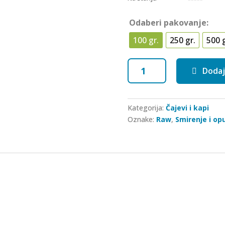
0
o
u
Odaberi pakovanje:
t
o
f
100 gr.
250 gr.
500 g
5
Hmelj
Dodaj
količina
Kategorija:
Čajevi i kapi
Oznake:
Raw
,
Smirenje i op