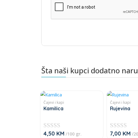
Šta naši kupci dodatno nar
Povezani proizvodi
Čajevi i kapi
Čajevi i kapi
Kamilica
Rujevina
4,50
KM
7,00
KM
★
★
/100 gr.
/20