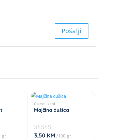
Čajevi i kapi
et
Majčina dušica
3,50
KM
★
 gr.
/100 gr.