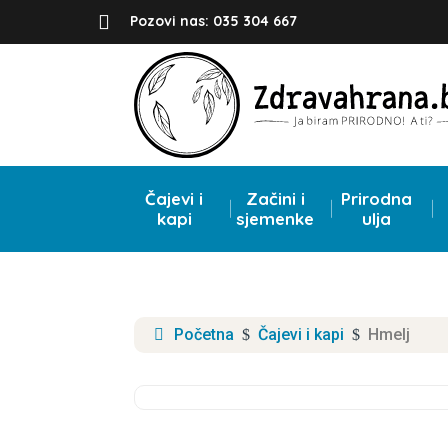

Pozovi nas: 035 304 667
Čajevi i
Začini i
Prirodna
kapi
sjemenke
ulja
Početna
Čajevi i kapi
Hmelj
$
$