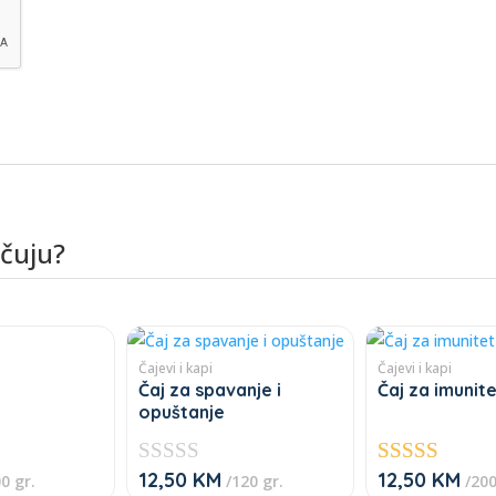
učuju?
Čajevi i kapi
Čajevi i kapi
Čaj za spavanje i
Čaj za imunit
opuštanje
12,50
KM
12,50
KM
★
Ocjenjeno
0 gr.
/120 gr.
/200