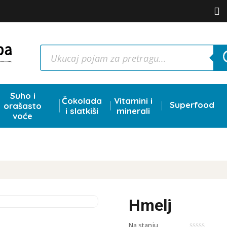

Products
search
Suho i
Čokolada
Vitamini i
Superfood
orašasto
i slatkiši
minerali
voće
Hmelj
Na stanju