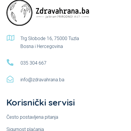
product
page

Trg Slobode 16, 75000 Tuzla
Bosna i Hercegovina

035 304 667

info@zdravahrana.ba
Korisnički servisi
Često postavljena pitanja
Sigurnost plaćanja