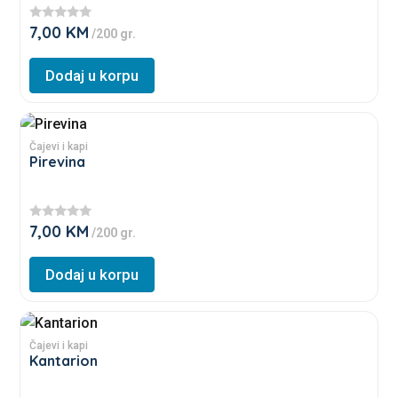
variants.
7,00
KM
★
/200 gr.
The
★
★
options
★
Dodaj u korpu
★
may
be
This
chosen
product
Čajevi i kapi
on
Pirevina
has
the
multiple
product
variants.
page
7,00
KM
★
/200 gr.
The
★
★
options
★
Dodaj u korpu
★
may
be
This
chosen
product
Čajevi i kapi
on
Kantarion
has
the
multiple