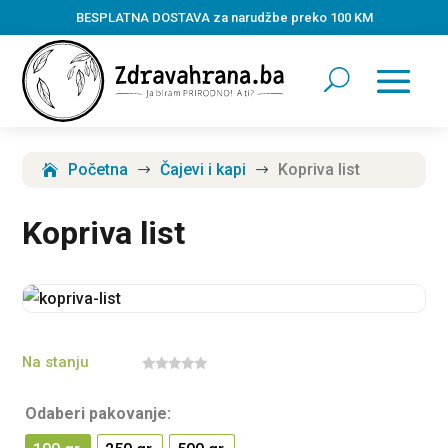
BESPLATNA DOSTAVA za narudžbe preko 100 KM
Početna
Čajevi i kapi
Kopriva list
$
$
Kopriva list
Na stanju
0
o
u
Odaberi pakovanje:
t
o
f