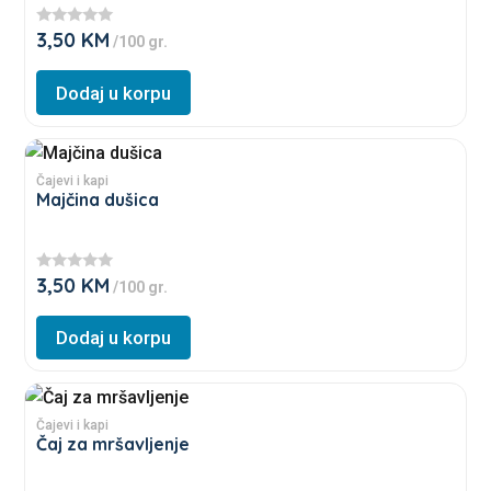
product
variants.
page
3,50
KM
★
/100 gr.
The
★
★
options
★
Dodaj u korpu
★
may
be
This
chosen
product
Čajevi i kapi
on
Majčina dušica
has
the
multiple
product
variants.
page
3,50
KM
★
/100 gr.
The
★
★
options
★
Dodaj u korpu
★
may
be
This
chosen
product
Čajevi i kapi
on
Čaj za mršavljenje
has
the
multiple