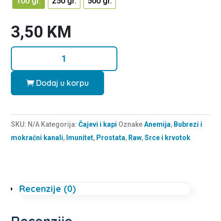
100 gr.
250 gr.
500 gr.
5
3,50
KM
Kopriva
list
količina
Dodaj u korpu
SKU:
N/A
Kategorija:
Čajevi i kapi
Oznake
Anemija
,
Bubrezi i
mokraćni kanali
,
Imunitet
,
Prostata
,
Raw
,
Srce i krvotok
Recenzije (0)
Recenzije