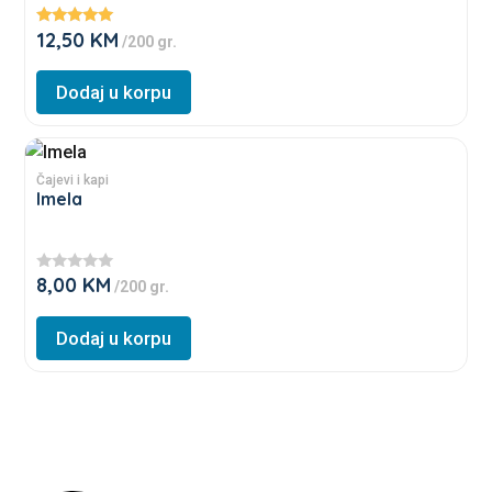
product
variants.
page
12,50
KM
Ocjenjeno
/200 gr.
The
5.00
od 5
options
Dodaj u korpu
may
be
This
chosen
product
Čajevi i kapi
on
Imela
has
the
multiple
product
variants.
page
8,00
KM
★
/200 gr.
The
★
★
options
★
Dodaj u korpu
★
may
be
chosen
on
the