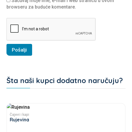
Sačuvaj moje ime, e-mail i web stranicu u ovom
browseru za buduće komentare.
Šta naši kupci dodatno naručuju?
Povezani proizvodi
This
product
Čajevi i kapi
Rujevina
has
multiple