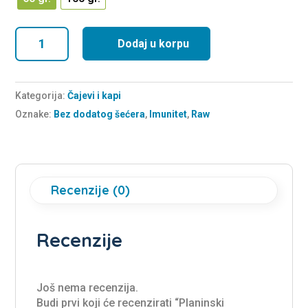
5
Planinski
Dodaj u korpu
(Premium
čaj)
količina
Kategorija:
Čajevi i kapi
Oznake:
Bez dodatog šećera
,
Imunitet
,
Raw
Recenzije (0)
Recenzije
Još nema recenzija.
Budi prvi koji će recenzirati “Planinski