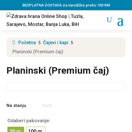
BESPLATNA DOSTAVA za narudžbe preko 100 KM
Početna
Čajevi i kapi
$
$
Planinski (Premium čaj)
Planinski (Premium čaj)
Na stanju
0
o
u
Odaberi pakovanje:
t
o
f
50 gr.
100 gr.