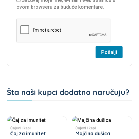
Sačuvaj moje ime, e-mail i web stranicu u
ovom browseru za buduće komentare.
Šta naši kupci dodatno naručuju?
Povezani proizvodi
This
This
product
product
Čajevi i kapi
Čajevi i kapi
Čaj za imunitet
Majčina dušica
has
has