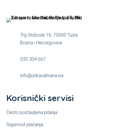
may
may
be
be
chosen
chosen
on
on
the
the
Trg Slobode 16, 75000 Tuzla
product
product
Bosna i Hercegovina
page
page
035 304 667
info@zdravahrana.ba
Korisnički servisi
Često postavljena pitanja
Sigurnost plaćanja