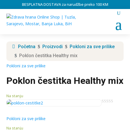
BESPLATNA DOSTAVA za narudžbe preko 100 KM
Početna
Proizvodi
Pokloni za sve prilike
$
$
Poklon čestitka Healthy mix
$
Pokloni za sve prilike
Poklon čestitka Healthy mix
Na stanju
0
o
u
Pokloni za sve prilike
t
o
Na stanju
f