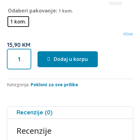
5
Odaberi pakovanje:
1 kom.
0
o
u
1 kom.
t
o
f
Očisti
5
15,90
KM
Poklon
Dodaj u korpu
čestitka
Healthy
mix
količina
Kategorija:
Pokloni za sve prilike
Recenzije (0)
Recenzije