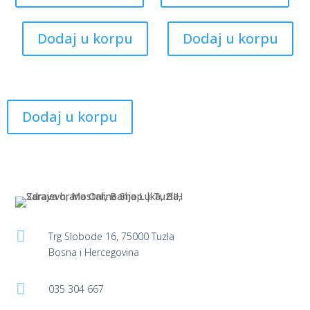
has
has
multiple
mult
Dodaj u korpu
Dodaj u korpu
variants.
varia
The
The
options
opti
may
may
be
be
Dodaj u korpu
chosen
cho
on
on
the
the
product
prod
page
pag

Trg Slobode 16, 75000 Tuzla
Bosna i Hercegovina

035 304 667