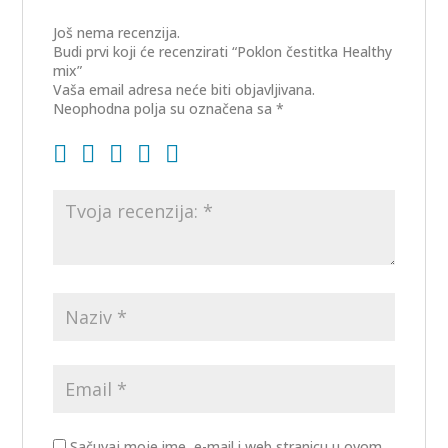
Još nema recenzija.
Budi prvi koji će recenzirati “Poklon čestitka Healthy
mix”
Vaša email adresa neće biti objavljivana.
Neophodna polja su označena sa
*
Sačuvaj moje ime, e-mail i web stranicu u ovom