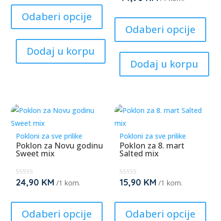
This
★
★
★
★
product
This
Odaberi opcije
★
★
has
prod
Odaberi opcije
multiple
has
Dodaj u korpu
variants.
mult
Dodaj u korpu
The
varia
options
The
may
opti
be
may
chosen
be
on
cho
Pokloni za sve prilike
Pokloni za sve prilike
the
on
Poklon za Novu godinu
Poklon za 8. mart
Sweet mix
Salted mix
product
the
page
prod
pag
24,90
KM
15,90
KM
★
★
/1 kom.
/1 kom.
★
★
★
★
This
This
★
★
★
★
product
prod
Odaberi opcije
Odaberi opcije