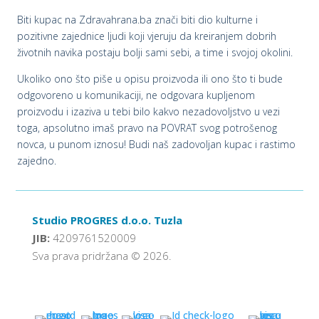
Biti kupac na Zdravahrana.ba znači biti dio kulturne i
pozitivne zajednice ljudi koji vjeruju da kreiranjem dobrih
životnih navika postaju bolji sami sebi, a time i svojoj okolini.
Ukoliko ono što piše u opisu proizvoda ili ono što ti bude
odgovoreno u komunikaciji, ne odgovara kupljenom
proizvodu i izaziva u tebi bilo kakvo nezadovoljstvo u vezi
toga, apsolutno imaš pravo na POVRAT svog potrošenog
novca, u punom iznosu! Budi naš zadovoljan kupac i rastimo
zajedno.
Studio PROGRES d.o.o. Tuzla
JIB:
4209761520009
Sva prava pridržana © 2026.