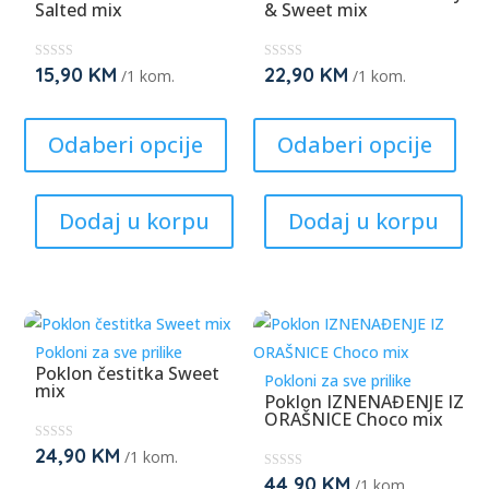
Salted mix
& Sweet mix
15,90
KM
22,90
KM
★
★
/1 kom.
/1 kom.
★
★
★
★
This
This
★
★
★
★
product
prod
Odaberi opcije
Odaberi opcije
has
has
multiple
mult
Dodaj u korpu
Dodaj u korpu
variants.
varia
The
The
options
opti
may
may
be
be
Pokloni za sve prilike
chosen
cho
Poklon čestitka Sweet
Pokloni za sve prilike
mix
on
on
Poklon IZNENAĐENJE IZ
ORAŠNICE Choco mix
the
the
product
prod
24,90
KM
★
/1 kom.
★
page
pag
★
44,90
KM
★
/1 kom.