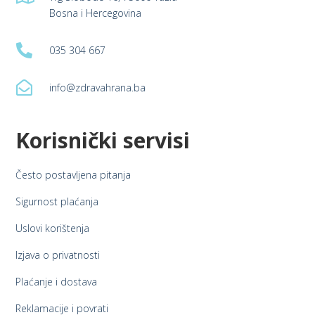
Bosna i Hercegovina

035 304 667

info@zdravahrana.ba
Korisnički servisi
Često postavljena pitanja
Sigurnost plaćanja
Uslovi korištenja
Izjava o privatnosti
Plaćanje i dostava
Reklamacije i povrati