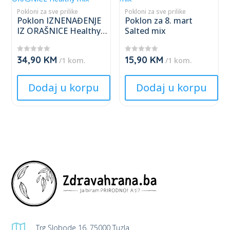
has
has
Pokloni za sve prilike
Pokloni za sve prilike
product
product
Poklon IZNENAĐENJE
Poklon za 8. mart
multiple
multiple
page
page
IZ ORAŠNICE Healthy
Salted mix
variants.
variants.
mix
The
The
34,90
KM
15,90
KM
★
★
/1 kom.
/1 kom.
options
options
★
★
★
★
★
★
may
may
★
★
Dodaj u korpu
Dodaj u korpu
be
be
chosen
chosen
on
on
the
the
product
product
page
page

Trg Slobode 16, 75000 Tuzla