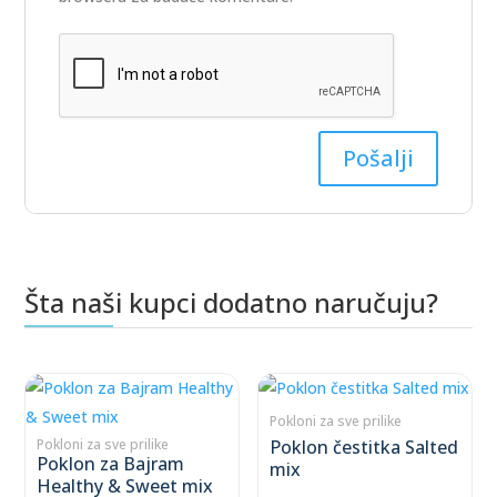
Šta naši kupci dodatno naručuju?
Povezani proizvodi
This
This
product
product
Pokloni za sve prilike
has
has
Poklon čestitka Salted
Pokloni za sve prilike
Poklon za Bajram
mix
multiple
multiple
Healthy & Sweet mix