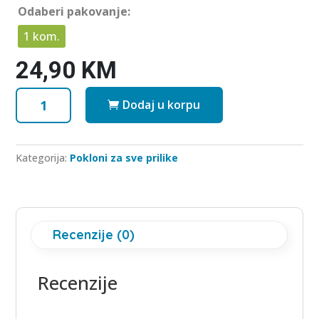
u
Odaberi pakovanje:
t
o
f
1 kom.
5
24,90
KM
Poklon
Dodaj u korpu
zahvalnosti
Sweet
mix
Kategorija:
Pokloni za sve prilike
količina
Recenzije (0)
Recenzije