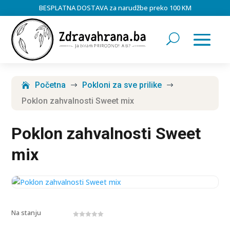
BESPLATNA DOSTAVA za narudžbe preko 100 KM
Početna
Pokloni za sve prilike
$
$
Poklon zahvalnosti Sweet mix
Poklon zahvalnosti Sweet
mix
Na stanju
0
o