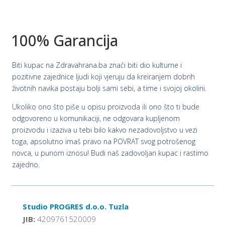
100% Garancija
Biti kupac na Zdravahrana.ba znači biti dio kulturne i
pozitivne zajednice ljudi koji vjeruju da kreiranjem dobrih
životnih navika postaju bolji sami sebi, a time i svojoj okolini.
Ukoliko ono što piše u opisu proizvoda ili ono što ti bude
odgovoreno u komunikaciji, ne odgovara kupljenom
proizvodu i izaziva u tebi bilo kakvo nezadovoljstvo u vezi
toga, apsolutno imaš pravo na POVRAT svog potrošenog
novca, u punom iznosu! Budi naš zadovoljan kupac i rastimo
zajedno.
Studio PROGRES d.o.o. Tuzla
JIB:
4209761520009