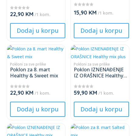
variants.
variants.
The
The
★
15,90
KM
/1 kom.
22,90
KM
★
★
/1 kom.
options
options
★
★
★
★
★
may
may
★
★
Dodaj u korpu
Dodaj u korpu
be
be
chosen
chosen
This
This
on
on
product
product
the
the
has
has
Pokloni za sve prilike
Pokloni za sve prilike
product
product
Poklon za 8. mart
Poklon IZNENAĐENJE
multiple
multiple
page
page
Healthy & Sweet mix
IZ ORAŠNICE Healthy
variants.
variants.
mix plus
The
The
22,90
KM
59,90
KM
★
★
/1 kom.
/1 kom.
options
options
★
★
★
★
★
★
may
may
★
★
Dodaj u korpu
Dodaj u korpu
be
be
chosen
chosen
This
This
on
on
product
product
the
the