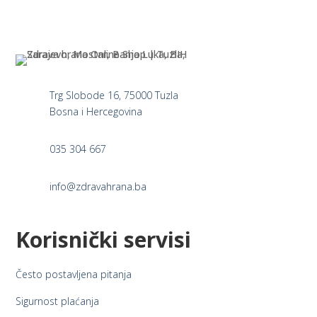
The
options
opti
may
may
be
be
chosen
cho
on
Trg Slobode 16, 75000 Tuzla
on
the
Bosna i Hercegovina
the
product
prod
page
035 304 667
pag
info@zdravahrana.ba
Korisnički servisi
Često postavljena pitanja
Sigurnost plaćanja