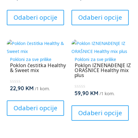
the
the
★
★
This
This
★
★
★
★
product
prod
product
prod
Odaberi opcije
Odaberi opcije
page
pag
has
has
multiple
mult
variants.
varia
The
The
options
opti
Pokloni za sve prilike
Pokloni za sve prilike
may
may
Poklon čestitka Healthy
Poklon IZNENAĐENJE IZ
& Sweet mix
ORAŠNICE Healthy mix
be
be
plus
chosen
cho
on
on
22,90
KM
★
/1 kom.
★
59,90
KM
★
/1 kom.
the
the
★
★
This
★
★
★
This
product
prod
★
product
Odaberi opcije
★
prod
page
pag
Odaberi opcije
has
has
multiple
mult
variants.
varia
The