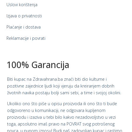
Uslovi korištenja
Izjava o privatnosti
Plaćanje i dostava
Reklamacije i povrati
100% Garancija
Biti kupac na Zdravahrana.ba znači biti dio kulturne i
pozitivne zajednice ljudi koji vjeruju da kreiranjem dobrih
životnih navika postaju bolji sami sebi, a time i svojoj okolini.
Ukoliko ono što piše u opisu proizvoda ili ono što ti bude
odgovoreno u komunikaciji, ne odgovara kupljenom
proizvodu i izaziva u tebi bilo kakvo nezadovoljstvo u vezi
toga, apsolutno imaš pravo na POVRAT svog potrošenog
novca, u punom iznosu! Budi naš zadovoljan kupac i rastimo