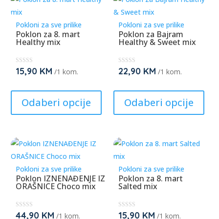
Pokloni za sve prilike
Pokloni za sve prilike
Poklon za 8. mart
Poklon za Bajram
Healthy mix
Healthy & Sweet mix
15,90
KM
22,90
KM
★
★
/1 kom.
/1 kom.
★
★
★
★
This
This
★
★
★
★
product
prod
Odaberi opcije
Odaberi opcije
has
has
multiple
mult
variants.
varia
The
The
options
opti
Pokloni za sve prilike
Pokloni za sve prilike
may
may
Poklon IZNENAĐENJE IZ
Poklon za 8. mart
ORAŠNICE Choco mix
Salted mix
be
be
chosen
cho
on
on
44,90
KM
15,90
KM
★
★
/1 kom.
/1 kom.
★
★