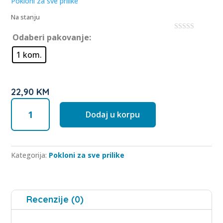
Pokloni za sve prilike
t
o
Na stanju
f
5
Odaberi pakovanje:
0
o
u
1 kom.
t
o
f
5
22,90
KM
Poklon
Dodaj u korpu
zahvalnosti
Healthy
&
Sweet
Kategorija:
Pokloni za sve prilike
mix
količina
Recenzije (0)