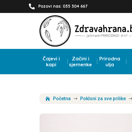

Pozovi nas: 035 304 667
Čajevi i
Začini i
Prirodna
kapi
sjemenke
ulja
Početna
Pokloni za sve prilike
$