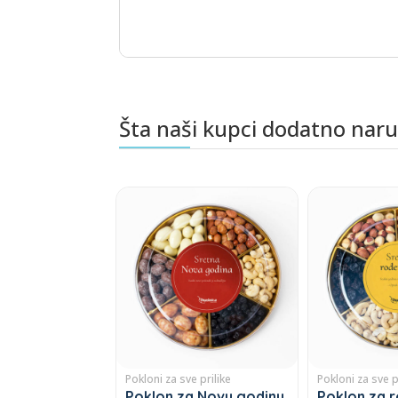
Šta naši kupci dodatno nar
Povezani proizvodi
Pokloni za sve prilike
Pokloni za sve p
Poklon za Novu godinu
Poklon za 