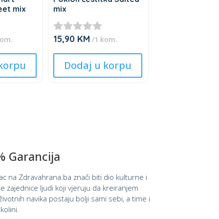
eet mix
mix
15,90
KM
★
kom.
/1 kom.
★
This
★
korpu
Dodaj u korpu
product
★
★
has
multiple
variants.
The
options
may
 Garancija
be
chosen
pac na Zdravahrana.ba znači biti dio kulturne i
on
e zajednice ljudi koji vjeruju da kreiranjem
the
ivotnih navika postaju bolji sami sebi, a time i
product
kolini.