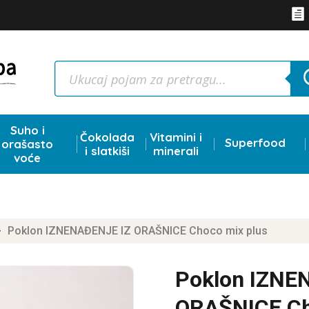

Products
search
Suho i
Čokolada
Vitamini i
Superfood
orašasto
i slatkiši
minerali
voće
Poklon IZNENAĐENJE IZ ORAŠNICE Choco mix plus
$
Poklon IZNE
ORAŠNICE Ch