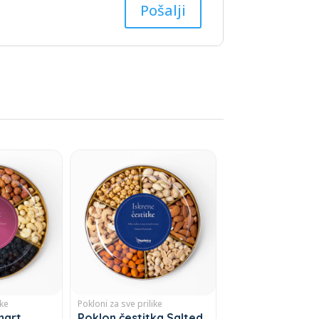
ike
Pokloni za sve prilike
mart
Poklon čestitka Salted