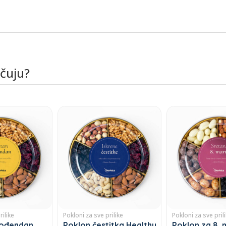
učuju?
rilike
Pokloni za sve prilike
Pokloni za sve pril
rođendan
Poklon čestitka Healthy
Poklon za 8. 