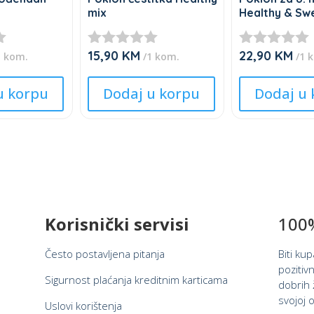
x
mix
Healthy & Sw
15,90
KM
22,90
KM
★
★
1 kom.
/1 kom.
/1 
★
★
This
This
★
★
u korpu
Dodaj u korpu
Dodaj u 
product
product
★
★
★
★
has
has
multiple
multiple
variants.
variants.
The
The
options
options
may
may
Korisnički servisi
100%
be
be
chosen
chosen
Često postavljena pitanja
Biti ku
on
on
pozitivn
the
the
Sigurnost plaćanja kreditnim karticama
dobrih ž
product
product
svojoj o
Uslovi korištenja