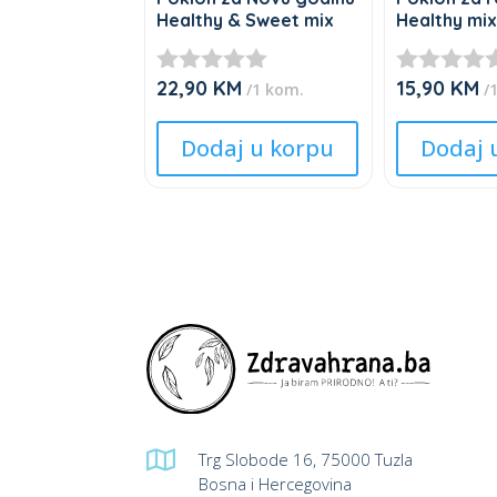
Healthy & Sweet mix
Healthy mi
22,90
KM
15,90
KM
★
★
/1 kom.
/
★
★
This
This
★
★
Dodaj u korpu
Dodaj 
product
product
★
★
★
★
has
has
multiple
multiple
variants.
variants.
The
The
options
options
may
may
be
be
chosen
chosen
on
on
the
the

Trg Slobode 16, 75000 Tuzla
product
product
Bosna i Hercegovina