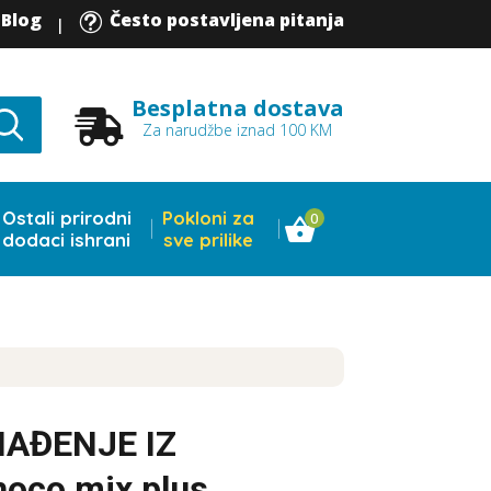
Blog
Često postavljena pitanja
t
|
Besplatna dostava

Za narudžbe iznad 100 KM
Ostali prirodni
Pokloni za
0
dodaci ishrani
sve prilike
NAĐENJE IZ
oco mix plus