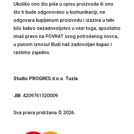
Ukoliko ono što piše u opisu proizvoda ili ono
što ti bude odgovoreno u komunikaciji, ne
odgovara kupljenom proizvodu i izaziva u tebi
bilo kakvo nezadovoljstvo u vezi toga, apsolutno
imaš pravo na POVRAT svog potrošenog novca,
u punom iznosu! Budi naš zadovoljan kupac i
rastimo zajedno.
Studio PROGRES d.o.o. Tuzla
JIB:
4209761520009
Sva prava pridržana © 2026.