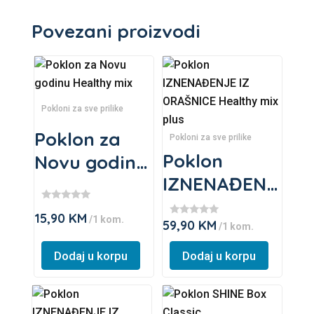
Povezani proizvodi
This
This
product
product
has
has
Pokloni za sve prilike
multiple
multiple
Poklon za
variants.
variants.
Pokloni za sve prilike
The
The
Poklon
Novu godinu
options
options
IZNENAĐENJ
Healthy mix
may
may
E IZ
★
be
be
15,90
KM
★
/1 kom.
59,90
KM
★
ORAŠNICE
/1 kom.
★
chosen
chosen
★
★
★
★
on
on
Healthy mix
★
Dodaj u korpu
Dodaj u korpu
★
the
the
plus
product
product
This
This
page
page
product
product