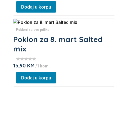
★
may
★
Dodaj u korpu
★
be
chosen
This
on
product
Pokloni za sve prilike
the
has
Poklon za 8. mart Salted
product
multiple
mix
page
variants.
The
15,90
KM
★
/1 kom.
options
★
★
may
★
Dodaj u korpu
★
be
chosen
on
the
product
page