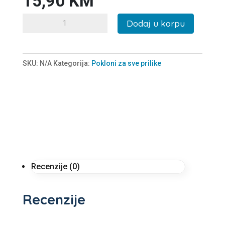
15,90
KM
Poklon
Dodaj u korpu
za
rođendan
Healthy
SKU:
N/A
Kategorija:
Pokloni za sve prilike
mix
količina
Recenzije (0)
Recenzije