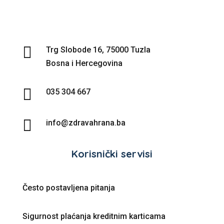

Trg Slobode 16, 75000 Tuzla
Bosna i Hercegovina

035 304 667

info@zdravahrana.ba
Korisnički servisi
Često postavljena pitanja
Sigurnost plaćanja kreditnim karticama