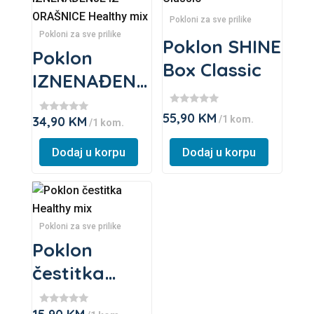
has
has
Pokloni za sve prilike
multiple
multiple
Pokloni za sve prilike
Poklon SHINE
variants.
variants.
Poklon
Box Classic
The
The
IZNENAĐENJ
options
options
E IZ
may
may
★
55,90
KM
/1 kom.
34,90
KM
★
ORAŠNICE
★
/1 kom.
be
be
★
★
★
★
chosen
chosen
Healthy mix
★
★
Dodaj u korpu
Dodaj u korpu
★
on
on
the
the
This
product
product
product
page
page
has
Pokloni za sve prilike
multiple
Poklon
variants.
čestitka
The
Healthy mix
options
★