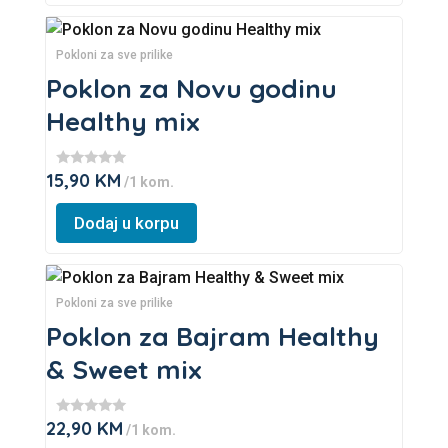
chosen
This
on
product
Pokloni za sve prilike
the
has
Poklon za Novu godinu
product
multiple
Healthy mix
page
variants.
The
15,90
KM
★
/1 kom.
options
★
★
may
★
Dodaj u korpu
★
be
chosen
This
on
product
Pokloni za sve prilike
the
has
Poklon za Bajram Healthy
product
multiple
& Sweet mix
page
variants.
The
22,90
KM
★
/1 kom.
options
★