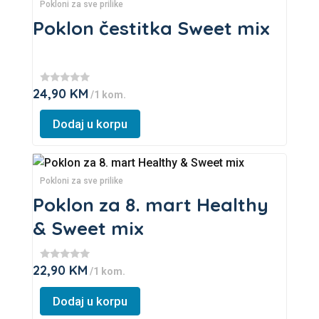
product
Pokloni za sve prilike
the
has
Poklon čestitka Sweet mix
product
multiple
page
variants.
The
24,90
KM
★
/1 kom.
options
★
★
may
★
Dodaj u korpu
★
be
chosen
This
on
product
Pokloni za sve prilike
the
has
Poklon za 8. mart Healthy
product
multiple
& Sweet mix
page
variants.
The
22,90
KM
★
/1 kom.
options
★
★
may
★
Dodaj u korpu
★
be