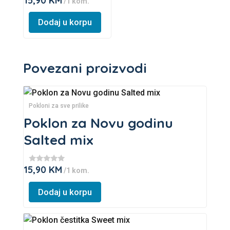
15,90
KM
/1 kom.
may
★
★
be
★
Dodaj u korpu
★
chosen
on
the
Povezani proizvodi
product
page
This
product
Pokloni za sve prilike
has
Poklon za Novu godinu
multiple
Salted mix
variants.
The
15,90
KM
★
/1 kom.
options
★
★
may
★
Dodaj u korpu
★
be
chosen
This
on