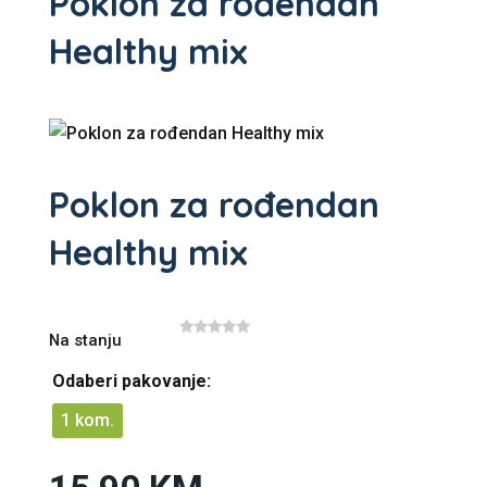
Poklon za rođendan
Healthy mix
Poklon za rođendan
Healthy mix
Na stanju
0
o
u
Odaberi pakovanje:
t
o
f
1 kom.
5