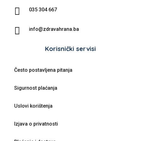

035 304 667

info@zdravahrana.ba
Korisnički servisi
Često postavljena pitanja
Sigurnost plaćanja
Uslovi korištenja
Izjava o privatnosti