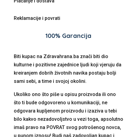
Plaćanje i dostava
Reklamacije i povrati
100% Garancija
Biti kupac na Zdravahrana.ba znači biti dio
kulturne i pozitivne zajednice ljudi koji vjeruju da
kreiranjem dobrih životnih navika postaju bolji
sami sebi, a time i svojoj okolini.
Ukoliko ono što piše u opisu proizvoda ili ono
što ti bude odgovoreno u komunikaciji, ne
odgovara kupljenom proizvodu i izaziva u tebi
bilo kakvo nezadovoljstvo u vezi toga, apsolutno
imaš pravo na POVRAT svog potrošenog novca,
u punom iznosu! Budi naš zadovoljan kupac i