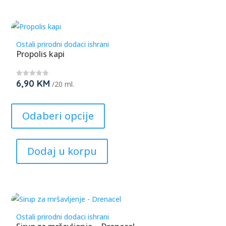
options
may
be
Ostali prirodni dodaci ishrani
chosen
Propolis kapi
on
the
6,90
KM
★
/20 ml.
product
★
★
page
This
★
★
product
Odaberi opcije
has
multiple
Dodaj u korpu
variants.
The
options
may
be
Ostali prirodni dodaci ishrani
chosen