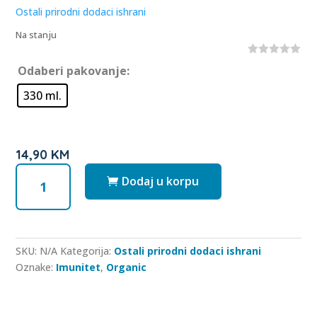
u
Ostali prirodni dodaci ishrani
t
o
Na stanju
f
5
0
Odaberi pakovanje:
o
u
330 ml.
t
o
f
5
14,90
KM
Zovine
Dodaj u korpu
bobice
sirup
BIO
količina
SKU:
N/A
Kategorija:
Ostali prirodni dodaci ishrani
Oznake:
Imunitet
,
Organic