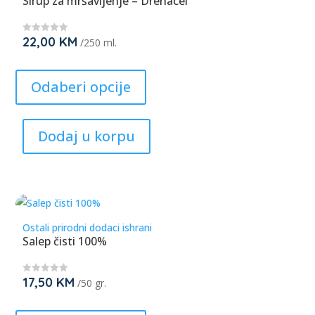
Sirup za mršavljenje – Drenacel
on
the
22,00
KM
★
/250 ml.
product
★
★
page
This
★
★
product
Odaberi opcije
has
multiple
Dodaj u korpu
variants.
The
options
may
be
Ostali prirodni dodaci ishrani
chosen
Salep čisti 100%
on
the
17,50
KM
★
/50 gr.
product
★
★
page
This
★
★