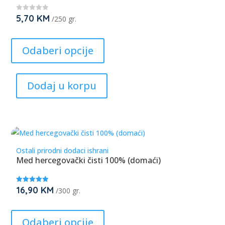
5,70
KM
★
/250 gr.
★
★
This
★
★
product
Odaberi opcije
has
multiple
Dodaj u korpu
variants.
The
options
may
be
Ostali prirodni dodaci ishrani
chosen
Med hercegovački čisti 100% (domaći)
on
the
16,90
KM
Ocjenjeno
/300 gr.
product
5.00
od 5
page
This
product
Odaberi opcije