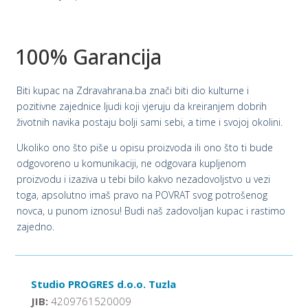
100% Garancija
Biti kupac na Zdravahrana.ba znači biti dio kulturne i
pozitivne zajednice ljudi koji vjeruju da kreiranjem dobrih
životnih navika postaju bolji sami sebi, a time i svojoj okolini.
Ukoliko ono što piše u opisu proizvoda ili ono što ti bude
odgovoreno u komunikaciji, ne odgovara kupljenom
proizvodu i izaziva u tebi bilo kakvo nezadovoljstvo u vezi
toga, apsolutno imaš pravo na POVRAT svog potrošenog
novca, u punom iznosu! Budi naš zadovoljan kupac i rastimo
zajedno.
Studio PROGRES d.o.o. Tuzla
JIB:
4209761520009