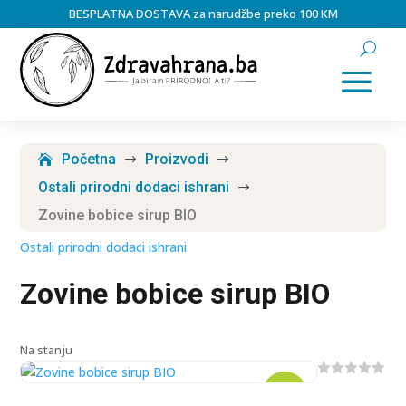
BESPLATNA DOSTAVA za narudžbe preko 100 KM
Početna
Proizvodi
$
$
Ostali prirodni dodaci ishrani
$
Zovine bobice sirup BIO
Ostali prirodni dodaci ishrani
Zovine bobice sirup BIO
Na stanju
0
o