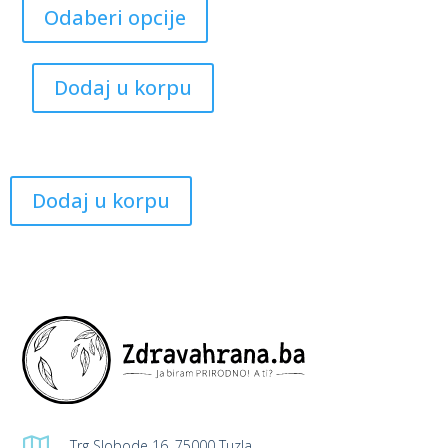
product
Odaberi opcije
has
multiple
Dodaj u korpu
variants.
The
options
may
be
Dodaj u korpu
chosen
on
the
product
page

Trg Slobode 16, 75000 Tuzla