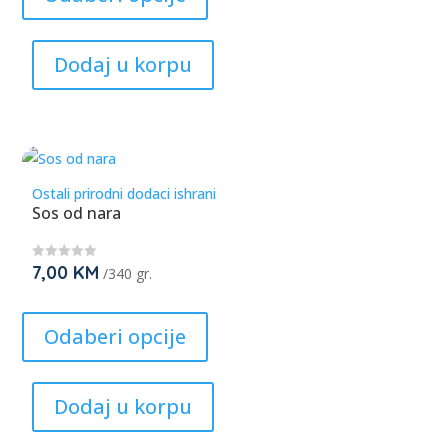
has
multiple
Dodaj u korpu
variants.
The
options
may
be
Ostali prirodni dodaci ishrani
chosen
Sos od nara
on
the
7,00
KM
★
/340 gr.
product
★
★
page
This
★
★
product
Odaberi opcije
has
multiple
Dodaj u korpu
variants.
The