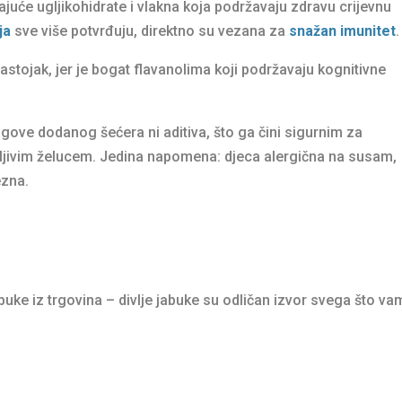
uće ugljikohidrate i vlakna koja podržavaju zdravu crijevnu
ja
sve više potvrđuju, direktno su vezana za
snažan imunitet
.
astojak, jer je bogat flavanolima koji podržavaju kognitivne
gove dodanog šećera ni aditiva, što ga čini sigurnim za
ljivim želucem. Jedina napomena: djeca alergična na susam,
ezna.
”
buke iz trgovina – divlje jabuke su odličan izvor svega što va