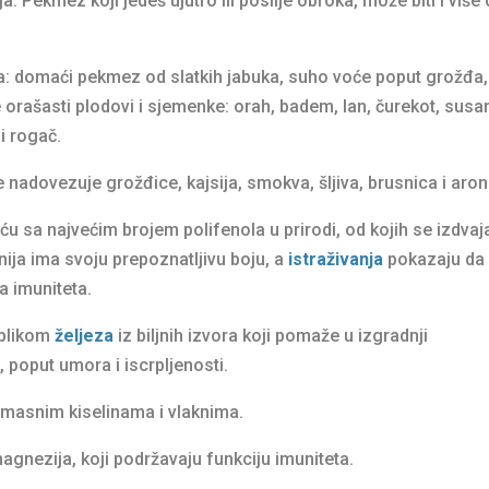
a. Pekmez koji jedeš ujutro ili poslije obroka, može biti i više
ka: domaći pekmez od slatkih jabuka, suho voće poput grožđa,
 te orašasti plodovi i sjemenke: orah, badem, lan, čurekot, susa
i rogač.
nadovezuje grožđice, kajsija, smokva, šljiva, brusnica i aroni
ću sa najvećim brojem polifenola u prirodi, od kojih se izdvaj
nija ima svoju prepoznatljivu boju, a
istraživanja
pokazaju da
a imuniteta.
oblikom
željeza
iz biljnih izvora koji pomaže u izgradnji
 poput umora i iscrpljenosti.
 masnim kiselinama i vlaknima.
agnezija, koji podržavaju funkciju imuniteta.