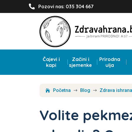

Pozovi nas: 035 304 667
Čajevi i
Začini i
Prirodna
kapi
sjemenke
ulja
Početna
Blog
Zdrava ishran
$
$
Volite pekmez