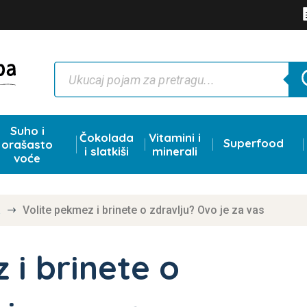
Products
search
Suho i
Čokolada
Vitamini i
Superfood
orašasto
i slatkiši
minerali
voće
a
Volite pekmez i brinete o zdravlju? Ovo je za vas
$
 i brinete o