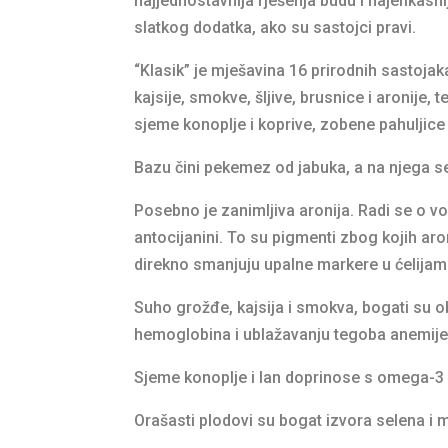
najjednostavnija rješenja budu i najefikasnij
slatkog dodatka, ako su sastojci pravi.
“Klasik” je mješavina 16 prirodnih sastoja
kajsije, smokve, šljive, brusnice i aronije,
sjeme konoplje i koprive, zobene pahuljice 
Bazu čini pekemez od jabuka, a na njega se 
Posebno je zanimljiva aronija. Radi se o vo
antocijanini. To su pigmenti zbog kojih aro
direkno smanjuju upalne markere u ćelijam
Suho grožđe, kajsija i smokva, bogati su 
hemoglobina i ublažavanju tegoba anemije,
Sjeme konoplje i lan doprinose s omega-3
Orašasti plodovi su bogat izvora selena i m