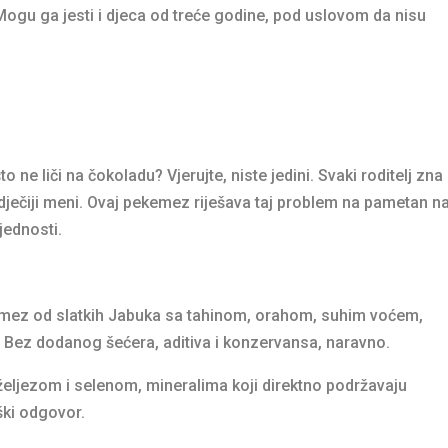
 Mogu ga jesti i djeca od treće godine, pod uslovom da nisu
to ne liči na čokoladu? Vjerujte, niste jedini. Svaki roditelj zna
 dječiji meni. Ovaj pekemez riješava taj problem na pametan na
jednosti.
ez od slatkih Jabuka sa tahinom, orahom, suhim voćem,
Bez dodanog šećera, aditiva i konzervansa, naravno.
željezom i selenom, mineralima koji direktno podržavaju
ški odgovor.