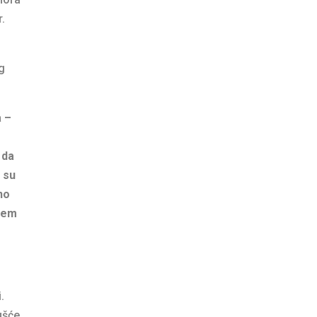
r.
eg
a –
…
 da
 su
no
blem
.
ušće