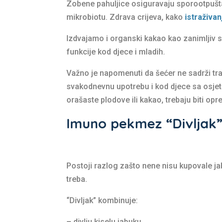
Zobene pahuljice osiguravaju sporootpuštaj
mikrobiotu. Zdrava crijeva, kako
istraživan
Izdvajamo i organski kakao kao zanimljiv s
funkcije kod djece i mladih.
Važno je napomenuti da šećer ne sadrži tra
svakodnevnu upotrebu i kod djece sa osjet
orašaste plodove ili kakao, trebaju biti opr
Imuno pekmez “Divljak
Postoji razlog zašto nene nisu kupovale ja
treba.
“Divljak” kombinuje:
– divlju kiselu jabuku