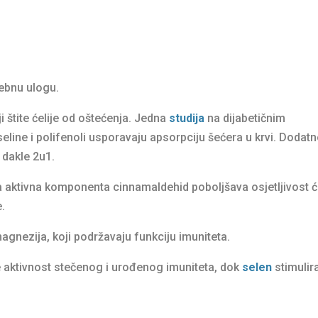
sebnu ulogu.
i štite ćelije od oštećenja. Jedna
studija
na dijabetičnim
line i polifenoli usporavaju apsorpciju šećera u krvi. Dodatn
– dakle 2u1.
va aktivna komponenta cinnamaldehid poboljšava osjetljivost ć
e.
agnezija, koji podržavaju funkciju imuniteta.
 aktivnost stečenog i urođenog imuniteta, dok
selen
stimulir
.