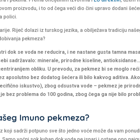
vom proizvodu, i to od čega veći dio čini upravo dodani šeće
 polici.
je. Riječ dolazi iz turskog jezika, a obilježava tradiciju naš
 dobivanja pekmeza?
tri dok se voda ne reducira, i ne nastane gusta tamna mas
ebi sadržavalo: minerale, prirodne kiseline, antioksidanse
ntriranijem obliku. U prevodu, za pekmez bi se moglo reći
ez apsolutno bez dodatog šećera ili bilo kakvog aditiva. Ako
specifično iskustvo), zbog odsustva vode – pekmez je prirod
u je bez problema do 100 godina, zbog čega ga nije bilo pro
 našeg Imuno pekmeza?
z koji sadrži potpuno sve što jedno voće može da vam ponudi
a… Samo voćni sok kuhan dok voda ne ispari i ostane ono najg