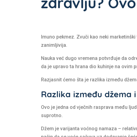
zdravlju? Ovo
Imuno pekmez. Zvuči kao neki marketinški t
zanimljivija.
Nauka već dugo vremena potvrđuje da određ
da je upravo ta hrana dio kuhinje na ovim 
Razjasnit ćemo šta je razlika između džem
Razlika između džema 
Ovo je jedna od vječnih rasprava među lju
suprotno.
Džem je varijanta voćnog namaza – relativ
način da se voće sačuva uz dodavanje šećer