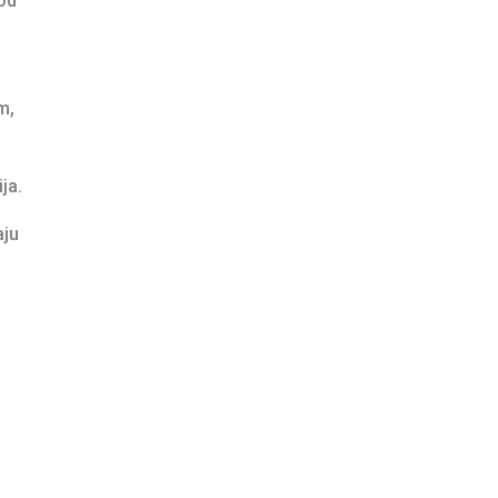
 od
m,
ja.
aju