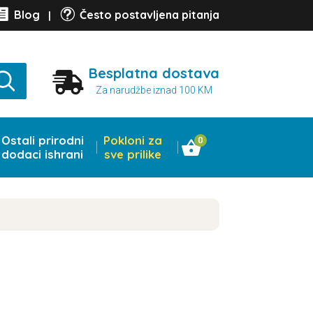

t
Blog
Često postavljena pitanja
|
Besplatna dostava

Za narudžbe iznad 100 KM
Ostali prirodni
Pokloni za
0
dodaci ishrani
sve prilike