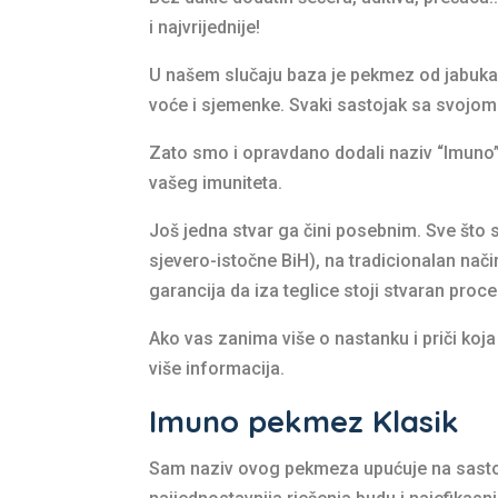
i najvrijednije!
U našem slučaju baza je pekmez od jabuka, 
voće i sjemenke. Svaki sastojak sa svojom
Zato smo i opravdano dodali naziv “Imuno” 
vašeg imuniteta.
Još jedna stvar ga čini posebnim. Sve što 
sjevero-istočne BiH), na tradicionalan nači
garancija da iza teglice stoji stvaran proc
Ako vas zanima više o nastanku i priči koj
više informacija.
Imuno pekmez Klasik
Sam naziv ovog pekmeza upućuje na sastoj