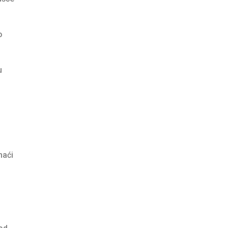
o
u
a
naći