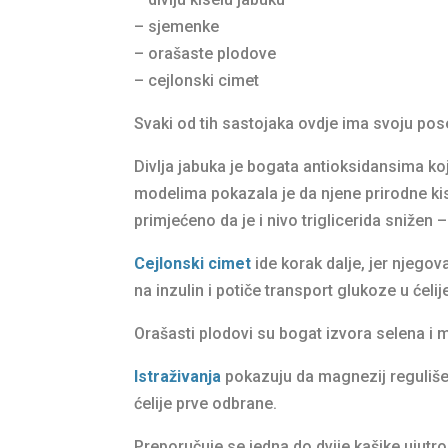
– sjemenke
– orašaste plodove
– cejlonski cimet
Svaki od tih sastojaka ovdje ima svoju po
Divlja jabuka je bogata antioksidansima koj
modelima pokazala je da njene prirodne kise
primjećeno da je i nivo triglicerida snižen 
Cejlonski cimet
ide korak dalje, jer njego
na inzulin i potiče transport glukoze u ćelij
Orašasti plodovi su bogat izvora selena i m
Istraživanja
pokazuju da magnezij reguliše
ćelije prve odbrane.
Preporučuje se jedna do dvije kašike ujutro