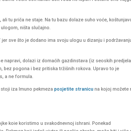
ali tu priča ne staje. Na tu bazu dolaze suho voće, koštunjav
 ulogom, ništa slučajno.
jer sve što je dodano ima svoju ulogu u dizanju i podržavanj
se napravi, dolazi iz domaćih gazdinstava (iz seoskih predjel
n, bez pogona i bez pritiska tržišnih rokova. Upravo to je
es, a ne formula.
a stoji iza Imuno pekmeza
posjetite stranicu
na kojoj možete 
ke koie koristimo u svakodnevnoj ishrani. Ponekad