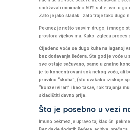
sadržavati minimalno 60% suhe tvari u goto
Zato je jako sladak i zato traje tako dugo na
Pekmez je nešto sasvim drugo, i mnogo stari
prostora vijekovima. Kako izgleda proces
Cijeđeno voće se dugo kuha na laganoj va
bez dodavanja šećera. Šta god je voće u s
sve ostaje sačuvano, samo u znatno konce
je to koncentrovani sok nekog voća, ali b
pravilno “skuha”, (što svakako iziskuje 
“konzerviran” i kao takav, rok trajanja m
skladištiti davno prije.
Šta je posebno u vezi
Imuno pekmez je upravo taj klasični pekme
Bez dakle dodatih šećera, aditiva, prečac