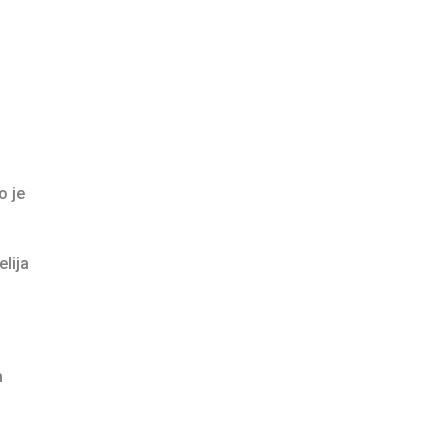
o je
elija
a