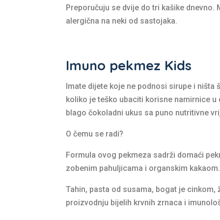
Preporučuju se dvije do tri kašike dnevno.
alergična na neki od sastojaka.
Imuno pekmez Kids
Imate dijete koje ne podnosi sirupe i ništa š
koliko je teško ubaciti korisne namirnice u
blago čokoladni ukus sa puno nutritivne vri
O čemu se radi?
Formula ovog pekmeza sadrži domaći pekm
zobenim pahuljicama i organskim kakaom. 
Tahin, pasta od susama, bogat je cinkom, 
proizvodnju bijelih krvnih zrnaca i imunolo