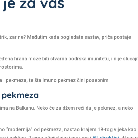
 je za vas
rik, zar ne? Međutim kada pogledate sastav, priča postaje
ena hrana može biti stvarna podrška imunitetu, i nije slučaj
prostorima.
a i pekmeza, te šta Imuno pekmez čini posebnim.
i pekmeza
dima na Balkanu. Neko će za džem reći da je pekmez, a neko
no “modernija” od pekmeza, nastao krajem 18-tog vijeka kao
a i pektina. Prema oficijelnim izvorima i
EU direktivi
, džem 