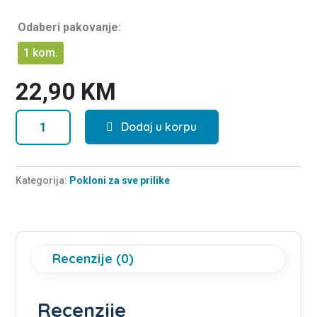
0
o
u
Odaberi pakovanje:
t
o
f
1 kom.
5
22,90
KM
Poklon
Dodaj u korpu
Za
tebe
Healthy
Kategorija:
Pokloni za sve prilike
&
Sweet
mix
količina
Recenzije (0)
Recenzije