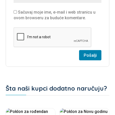
Sačuvaj moje ime, e-mail i web stranicu u
ovom browseru za buduće komentare.
Šta naši kupci dodatno naručuju?
Povezani proizvodi
This
This