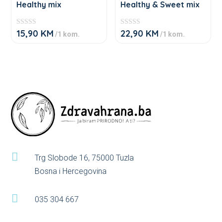
Healthy mix
Healthy & Sweet mix
the
the
variants.
variants.
product
product
The
The
15,90
KM
22,90
KM
page
page
★
★
/1 kom.
/1 kom.
options
options
★
★
★
★
may
may
★
★
★
★
be
be
chosen
chosen
on
on
the
the
product
product
page
page

Trg Slobode 16, 75000 Tuzla
Bosna i Hercegovina

035 304 667