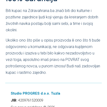
Biti kupac na Zdravahrana.ba znači biti dio kulturne i
pozitivne zajednice ljudi koji vjeruju da kreiranjem dobrih
životnih navika postaju bolji sami sebi, a time i svojoj
okolini.
Ukoliko ono što piše u opisu proizvoda ili ono što ti bude
odgovoreno u komunikaciji, ne odgovara kupljenom
proizvodu i izaziva u tebi bilo kakvo nezadovoljstvo u
vezi toga, apsolutno imaš pravo na POVRAT svog
potrošenog novca, u punom iznosu! Budi naš zadovoljan
kupac i rastimo zajedno.
Studio PROGRES d.o.o. Tuzla
JIB:
4209761520009