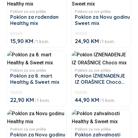
product
product
has
has
Pokloni za sve prilike
Pokloni za sve prilike
Poklon za rođendan
Poklon za Novu godinu
multiple
multiple
Healthy mix
Sweet mix
variants.
variants.
The
The
15,90
KM
24,90
KM
★
★
/1 kom.
/1 kom.
options
options
★
★
★
★
may
may
★
★
This
This
★
★
be
be
product
product
chosen
chosen
has
has
Pokloni za sve prilike
Pokloni za sve prilike
on
on
Poklon za 8. mart
Poklon IZNENAĐENJE
multiple
multiple
Healthy & Sweet mix
IZ ORAŠNICE Choco
the
the
variants.
variants.
mix
product
product
The
The
22,90
KM
44,90
KM
page
page
★
★
/1 kom.
/1 kom.
options
options
★
★
★
★
may
may
★
★
This
This
★
★
be
be
product
product
chosen
chosen
has
has
Pokloni za sve prilike
Pokloni za sve prilike
on
on
Poklon za Novu godinu
Poklon zahvalnosti
multiple
multiple